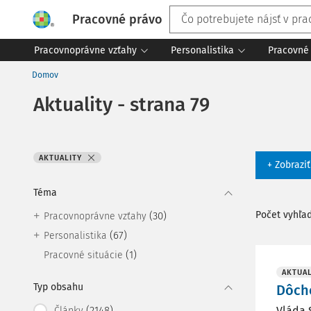
Pracovné právo
Pracovnoprávne vzťahy
Personalistika
Pracovné 
Domov
Aktuality - strana 79
AKTUALITY
+ Zobrazi
Téma
Počet vyhľa
(30)
Pracovnoprávne vzťahy
(67)
Personalistika
(1)
Pracovné situácie
AKTUAL
Typ obsahu
Dôcho
(2148)
Vláda 
Články