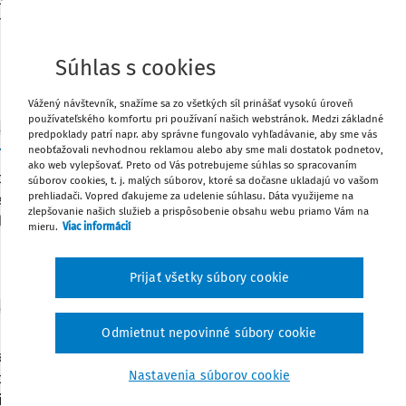
na 13. dôchodok viac ako 307,5 miliónov eur. Ministerstvo prác
 SR vynaloží na tohtoročný 13. dôchodok dvojnásobne viac fina
Súhlas s cookies
:
25. 8. 2020
/
2 minúty čítania
Vážený návštevník, snažíme sa zo všetkých síl prinášať vysokú úroveň
používateľského komfortu pri používaní našich webstránok. Medzi základné
ITY
predpoklady patrí napr. aby správne fungovalo vyhľadávanie, aby sme vás
málna mzda stúpne na 623 eur
neobťažovali nevhodnou reklamou alebo aby sme mali dostatok podnetov,
ako web vylepšovať. Preto od Vás potrebujeme súhlas so spracovaním
dnes schválila navýšenie minimálnej mzdy na 623 eur, čo pred
súborov cookies, t. j. malých súborov, ktoré sa dočasne ukladajú vo vašom
prehliadači. Vopred ďakujeme za udelenie súhlasu. Dáta využijeme na
rnej mzdy v roku 2019. Zvýšenie minimálnej mzdy o 7,4 % z 58
zlepšovanie našich služieb a prispôsobenie obsahu webu priamo Vám na
li v čase najhoršej hospodárskej krízy od druhej svetovej vojny
mieru.
Viac informácií
:
25. 8. 2020
/
2 minúty čítania
Prijať všetky súbory cookie
ITY
lne: Rezort práce má pripraviť zmenu zákona o tr
Odmietnut nepovinné súbory cookie
lava 24. augusta (TASR) - Ministerstvo práce má pripraviť návr
Nastavenia súborov cookie
 tripartite. Avizoval to minister práce Milan Krajniak (Sme rod
tita by mala byť čo najreprezentatívnejšia. Podľa neho by sa do