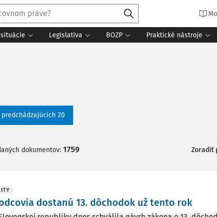
Mo
situácie
Legislatíva
BOZP
Praktické nástroje
ť predchádzajúcich 20
1759
daných dokumentov:
Zoradiť
ITY
dcovia dostanú 13. dôchodok už tento rok
Slovenskej republiky dnes schválila návrh zákona o 13. dôchod