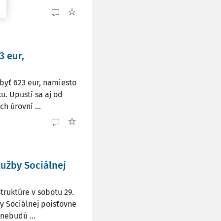
3 eur,
byť 623 eur, namiesto
u. Upustí sa aj od
h úrovní ...
užby Sociálnej
truktúre v sobotu 29.
y Sociálnej poisťovne
nebudú ...