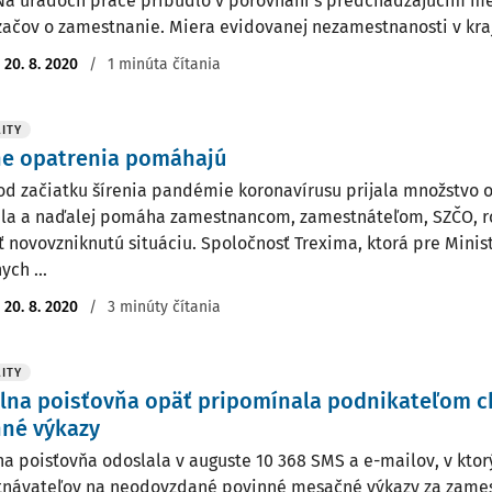
 Na úradoch práce pribudlo v porovnaní s predchádzajúcim m
ačov o zamestnanie. Miera evidovanej nezamestnanosti v kraji 
:
20. 8. 2020
/
1 minúta čítania
ITY
ne opatrenia pomáhajú
od začiatku šírenia pandémie koronavírusu prijala množstvo o
a a naďalej pomáha zamestnancom, zamestnáteľom, SZČO, 
ť novovzniknutú situáciu. Spoločnosť Trexima, ktorá pre Minis
ych ...
:
20. 8. 2020
/
3 minúty čítania
ITY
lna poisťovňa opäť pripomínala podnikateľom 
nné výkazy
na poisťovňa odoslala v auguste 10 368 SMS a e-mailov, v ktor
návateľov na neodovzdané povinné mesačné výkazy za zamest