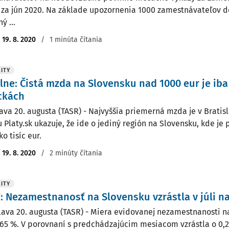
 za jún 2020. Na základe upozornenia 1000 zamestnávateľov d
ý ...
:
19. 8. 2020
/
1 minúta čítania
ITY
lne: Čistá mzda na Slovensku nad 1000 eur je iba 
ckách
lava 20. augusta (TASR) - Najvyššia priemerná mzda je v Bratis
 Platy.sk ukazuje, že ide o jediný región na Slovensku, kde je 
ko tisíc eur.
:
19. 8. 2020
/
2 minúty čítania
ITY
: Nezamestnanosť na Slovensku vzrástla v júli na
lava 20. augusta (TASR) - Miera evidovanej nezamestnanosti n
 7,65 %. V porovnaní s predchádzajúcim mesiacom vzrástla o 0