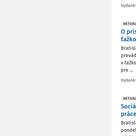
Vydané
AKTUAL
O pr
ťažko
Bratis
prevád
v ťažk
pre ...
Vydané
AKTUAL
Sociá
prác
Bratis
pondel