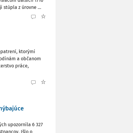
esiacom ďalších 1716
stúpla z úrovne ...
patrení, ktorými
rodinám a občanom
terstvo práce,
chýbajúce
ých upozornila 6 327
nancov. Išlo o