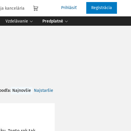
Prihlásiť
Registrácia
ja kancelária
Vzdelávanie
Predplatné
 podľa
:
Najnovšie
Najstaršie
ku. Tento rok tak