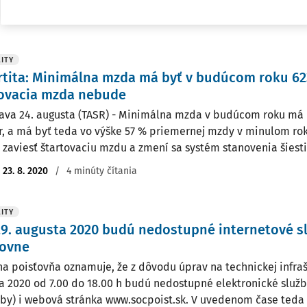
:
23. 8. 2020
/
1 minúta čítania
ITY
rtita: Minimálna mzda má byť v budúcom roku 62
tovacia mzda nebude
lava 24. augusta (TASR) - Minimálna mzda v budúcom roku má 
r, a má byť teda vo výške 57 % priemernej mzdy v minulom rok
 zaviesť štartovaciu mzdu a zmení sa systém stanovenia šiestic
:
23. 8. 2020
/
4 minúty čítania
ITY
9. augusta 2020 budú nedostupné internetové sl
ťovne
na poisťovňa oznamuje, že z dôvodu úprav na technickej infraš
a 2020 od 7.00 do 18.00 h budú nedostupné elektronické služb
žby) i webová stránka www.socpoist.sk. V uvedenom čase teda 