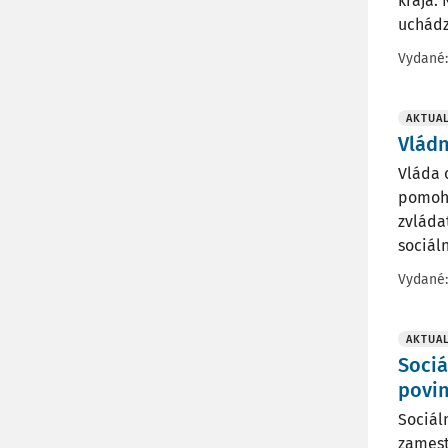
kraja.
uchádz
Vydané
AKTUAL
Vlád
Vláda 
pomohl
zvláda
sociáln
Vydané
AKTUAL
Sociá
povi
Sociál
zamest