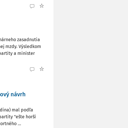
nárneho zasadnutia
nej mzdy. Výsledkom
artity a minister
nový návrh
odina) mal podľa
artity "ešte horší
rtného ...