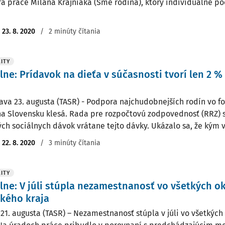
ra práce Milana Krajniaka (Sme rodina), ktorý individuálne po
:
23. 8. 2020
/
2 minúty čítania
ITY
lne: Prídavok na dieťa v súčasnosti tvorí len 2 %
lava 23. augusta (TASR) - Podpora najchudobnejších rodín vo 
na Slovensku klesá. Rada pre rozpočtovú zodpovednosť (RRZ) s
ch sociálnych dávok vrátane tejto dávky. Ukázalo sa, že kým v 
:
22. 8. 2020
/
3 minúty čítania
ITY
lne: V júli stúpla nezamestnanosť vo všetkých o
kého kraja
 21. augusta (TASR) – Nezamestnanosť stúpla v júli vo všetkýc