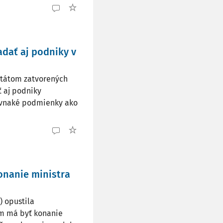
dať aj podniky v
 štátom zatvorených
 aj podniky
rovnaké podmienky ako
konanie ministra
) opustila
om má byť konanie