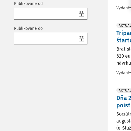
Publikované od
Vydané
AKTUAL
Publikované do
Tripa
štar
Bratis
620 eu
návrhu
Vydané
AKTUAL
Dňa 2
pois
Sociál
august
(e-Slu