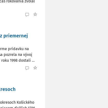
čas rokovania zvolal
 z priemernej
forme prídavku na
a pozrela na vývoj
roku 1998 dostali ...
kresoch
h okresoch Košického