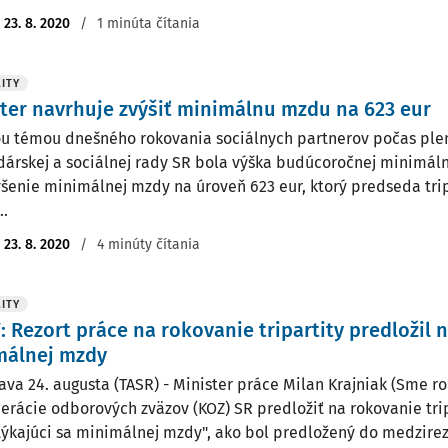
:
23. 8. 2020
/
1 minúta čítania
ITY
ter navrhuje zvýšiť minimálnu mzdu na 623 eur
u témou dnešného rokovania sociálnych partnerov počas ple
árskej a sociálnej rady SR bola výška budúcoročnej minimál
ýšenie minimálnej mzdy na úroveň 623 eur, ktorý predseda trip
..
:
23. 8. 2020
/
4 minúty čítania
ITY
: Rezort práce na rokovanie tripartity predložil 
málnej mzdy
lava 24. augusta (TASR) - Minister práce Milan Krajniak (Sme r
erácie odborových zväzov (KOZ) SR predložiť na rokovanie trip
týkajúci sa minimálnej mzdy", ako bol predložený do medzirezo