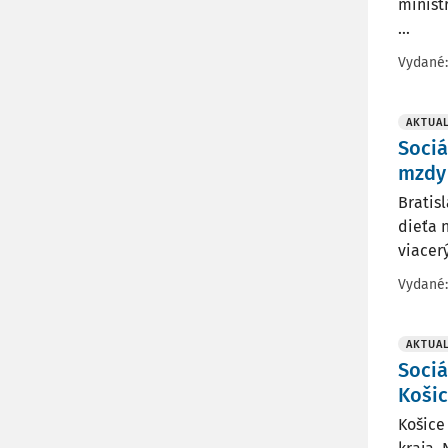
minist
...
Vydané
AKTUAL
Sociá
mzdy
Bratis
dieťa 
viacerý
Vydané
AKTUAL
Sociá
Košic
Košice