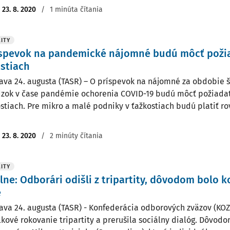
:
23. 8. 2020
/
1 minúta čítania
ITY
íspevok na pandemické nájomné budú môcť požia
stiach
lava 24. augusta (TASR) – O príspevok na nájomné za obdobie
zok v čase pandémie ochorenia COVID-19 budú môcť požiadať
ostiach. Pre mikro a malé podniky v ťažkostiach budú platiť 
:
23. 8. 2020
/
2 minúty čítania
ITY
lne: Odborári odišli z tripartity, dôvodom bolo 
e
lava 24. augusta (TASR) - Konfederácia odborových zväzov (KOZ
kové rokovanie tripartity a prerušila sociálny dialóg. Dôvod