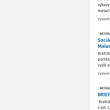
výkazy
mesačn
Vydané
AKTUAL
Sociá
Mala
Bratis
portálu
vyšší a
Vydané
AKTUAL
BRIEF
Bratis
v júli