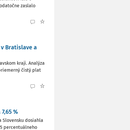
odatočne zaslalo
v Bratislave a
lavskom kraji. Analýza
priemerný čistý plat
 7,65 %
a Slovensku dosiahla
,25 percentuálneho