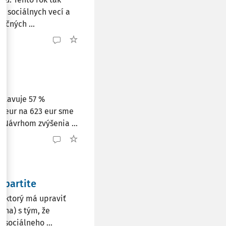
e, sociálnych vecí a
nčných ...
stavuje 57 %
0 eur na 623 eur sme
. Návrhom zvýšenia ...
ipartite
h, ktorý má upraviť
ina) s tým, že
 sociálneho ...