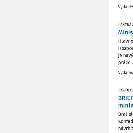
Vydané
AKTUAL
Minis
Hlavno
Hospod
je nav
práce .
Vydané
AKTUAL
BRIEF
mini
Bratis
Konfed
návrh 