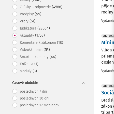
pôjde 
(4586)
Otázky a odpovede
rodiny
(95)
Predpisy
Vydané
(61)
Vzory
(28064)
Judikatúra
(1759)
Aktuality
AKTUAL
Mini
(18)
Komentáre k zákonom
(53)
Videoškolenia
Vláda 
prieme
(44)
Smart dokumenty
dosiah
(1)
Knižnica
Vydané
(3)
Moduly
Časové obdobie
AKTUAL
posledných 7 dní
Sociá
posledných 30 dní
Bratis
posledných 12 mesiacov
zákon o
tripar