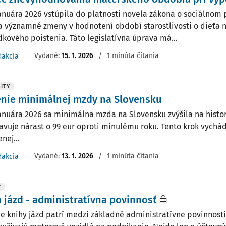
januára 2026 vstúpila do platnosti novela zákona o sociálnom p
a významné zmeny v hodnotení období starostlivosti o dieťa 
kového poistenia. Táto legislatívna úprava má...
Vydané:
15. 1. 2026
/
1 minúta čítania
dakcia
ITY
enie minimálnej mzdy na Slovensku
januára 2026 sa minimálna mzda na Slovensku zvýšila na histor
avuje nárast o 99 eur oproti minulému roku. Tento krok vychá
nej...
Vydané:
13. 1. 2026
/
1 minúta čítania
dakcia
Y
 jázd - administratívna povinnosť
e knihy jázd patrí medzi základné administratívne povinnost