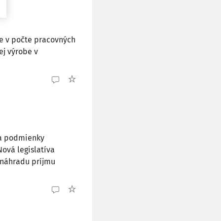
e v počte pracovných
ej výrobe v
la podmienky
ová legislatíva
 náhradu príjmu