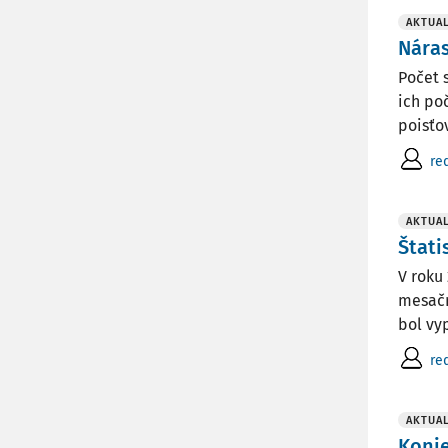
AKTUAL
Náras
Počet 
ich po
poisťov
re
AKTUAL
Štati
V roku
mesačn
bol vy
re
AKTUAL
Koni