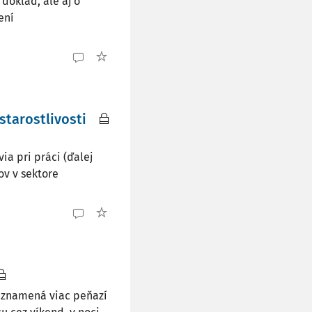
doklad, ale aj o
ení
starostlivosti
a pri práci (ďalej
ov v sektore
o znamená viac peňazí