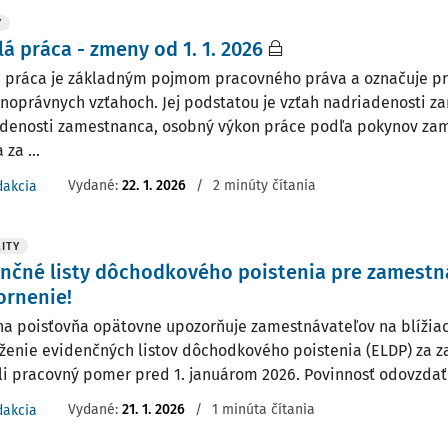
Y
lá práca - zmeny od 1. 1. 2026
á práca je základným pojmom pracovného práva a označuje p
noprávnych vzťahoch. Jej podstatou je vzťah nadriadenosti z
denosti zamestnanca, osobný výkon práce podľa pokynov zam
za ...
Vydané:
22. 1. 2026
/
2 minúty čítania
dakcia
ITY
nčné listy dôchodkového poistenia pre zamestn
ornenie!
na poisťovňa opätovne upozorňuje zamestnávateľov na blížiac
ženie evidenčných listov dôchodkového poistenia (ELDP) za z
li pracovný pomer pred 1. januárom 2026. Povinnosť odovzdať 
Vydané:
21. 1. 2026
/
1 minúta čítania
dakcia