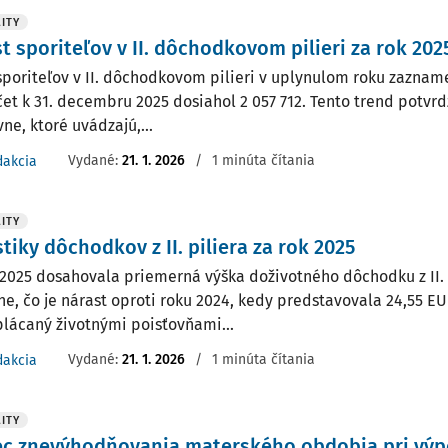
ITY
t sporiteľov v II. dôchodkovom pilieri za rok 202
sporiteľov v II. dôchodkovom pilieri v uplynulom roku zaznam
čet k 31. decembru 2025 dosiahol 2 057 712. Tento trend potvrd
ne, ktoré uvádzajú,...
Vydané:
21. 1. 2026
/
1 minúta čítania
dakcia
ITY
stiky dôchodkov z II. piliera za rok 2025
 2025 dosahovala priemerná výška doživotného dôchodku z II. 
e, čo je nárast oproti roku 2024, kedy predstavovala 24,55 E
plácaný životnými poisťovňami...
Vydané:
21. 1. 2026
/
1 minúta čítania
dakcia
ITY
ec znevýhodňovania materského obdobia pri vý