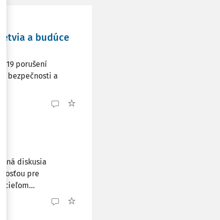
vetvia a budúce
 219 porušení
ti bezpečnosti a
rtná diskusia
čnosťou pre
 cieľom...