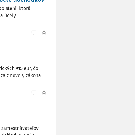
oistení, ktorá
na účely
ických 915 eur, čo
dza z novely zákona
i zamestnávateľov,