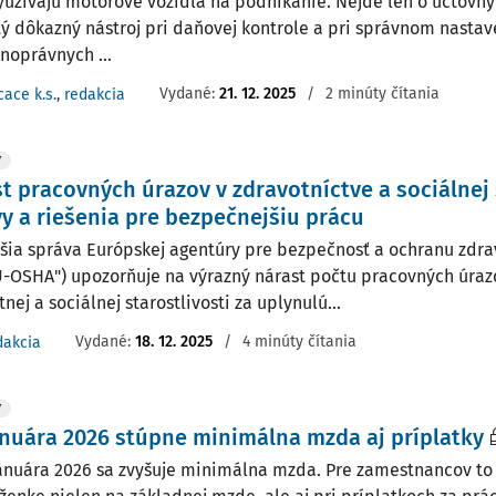
využívajú motorové vozidlá na podnikanie. Nejde len o účtovný 
tý dôkazný nástroj pri daňovej kontrole a pri správnom nastav
noprávnych ...
Vydané:
21. 12. 2025
/
2 minúty čítania
cace k.s.
,
redakcia
Y
t pracovných úrazov v zdravotníctve a sociálnej 
vy a riešenia pre bezpečnejšiu prácu
šia správa Európskej agentúry pre bezpečnosť a ochranu zdravi
U-OSHA") upozorňuje na výrazný nárast počtu pracovných úraz
nej a sociálnej starostlivosti za uplynulú...
Vydané:
18. 12. 2025
/
4 minúty čítania
dakcia
Y
nuára 2026 stúpne minimálna mzda aj príplatky
januára 2026 sa zvyšuje minimálna mzda. Pre zamestnancov t