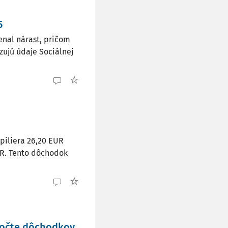
5
enal nárast, pričom
zujú údaje Sociálnej
piliera 26,20 EUR
UR. Tento dôchodok
počte dôchodkov