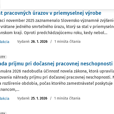
ITY
t pracovných úrazov v priemyselnej výrobe
aci november 2025 zaznamenalo Slovensko významné zvýšeni
 vrátane jedného smrteľného úrazu, ktorý sa stal v priemyseln
anskom kraji. Oproti predchádzajúcemu roku, kedy nebol...
Vydané:
26. 1. 2026
/
1 minúta čítania
dakcia
ITY
da príjmu pri dočasnej pracovnej neschopnosti
januára 2026 nadobudla účinnosť novela zákona, ktorá upravi
ovania náhrady príjmu pri dočasnej pracovnej neschopnosti. N
a rozšírenie obdobia, počas ktorého zamestnávateľ poskytuje
nancom,...
Vydané:
25. 1. 2026
/
1 minúta čítania
dakcia
ITY