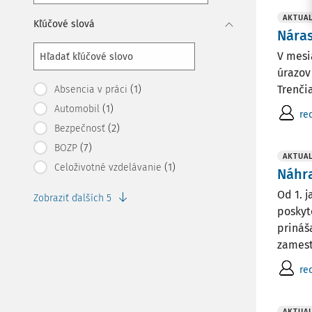
AKTUAL
Kľúčové slová
Náras
V mesi
úrazov
(1)
Trenči
Absencia v práci
(1)
Automobil
re
(2)
Bezpečnosť
(7)
BOZP
AKTUAL
(1)
Celoživotné vzdelávanie
Náhra
Od 1. 
Zobraziť ďalších 5
poskyt
prináš
zamest
re
AKTUAL