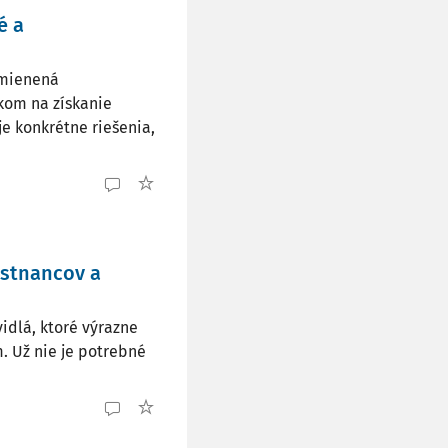
é a
dmienená
kom na získanie
je konkrétne riešenia,
estnancov a
idlá, ktoré výrazne
. Už nie je potrebné