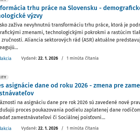
formácia trhu práce na Slovensku - demografick
ologické výzvy
sko zažíva nevyhnutnú transformáciu trhu práce, ktorá je po
afickými zmenami, technologickými pokrokmi a rastúcim tla
 zručností. Aliancia sektorových rád (ASR) aktuálne predstavu
eagujú...
Vydané:
22. 1. 2026
/
1 minúta čítania
dakcia
ITY
s asignácie dane od roku 2026 - zmena pre zam
stnávateľov
äznosti na asignáciu dane pre rok 2026 sú zavedené nové prav
dušujú proces poukazovania podielu zaplatenej dane rodičom
adať zamestnávateľovi či Sociálnej poisťovni...
Vydané:
22. 1. 2026
/
1 minúta čítania
dakcia