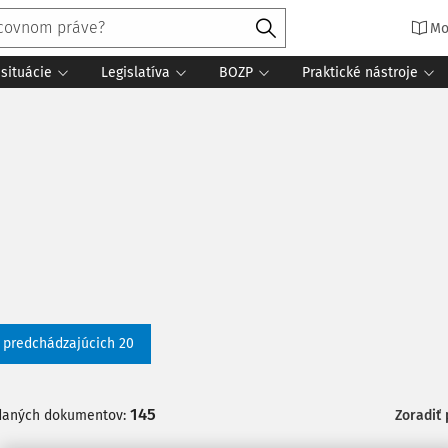
Mo
situácie
Legislatíva
BOZP
Praktické nástroje
ť predchádzajúcich 20
145
daných dokumentov:
Zoradiť