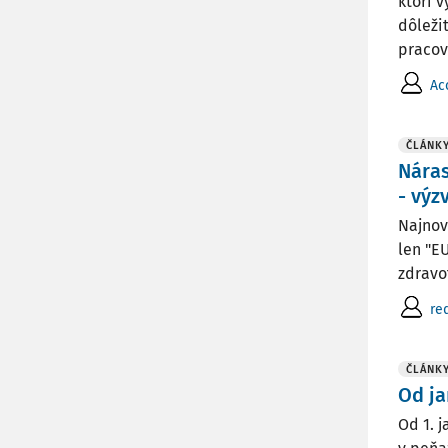
ktorí 
dôleži
pracov
Ac
ČLÁNK
Náras
- výz
Najnov
len "E
zdravot
re
ČLÁNK
Od ja
Od 1. 