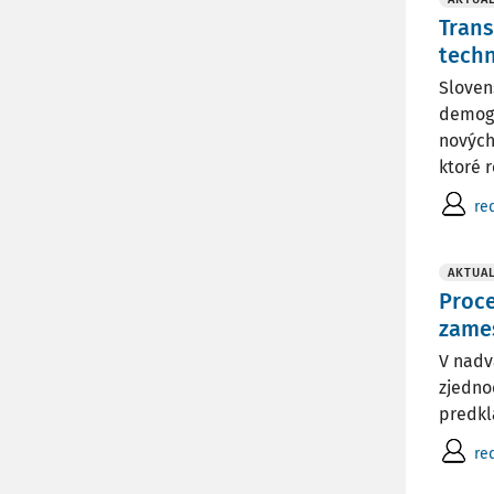
Trans
techn
Sloven
demogr
nových
ktoré r
re
AKTUAL
Proce
zame
V nadv
zjedno
predkl
re