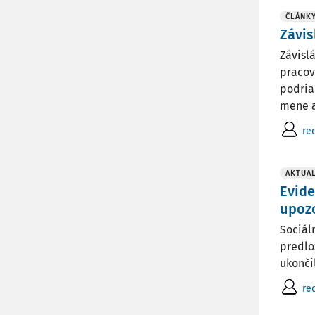
ČLÁNK
Závis
Závisl
pracov
podria
mene a 
re
AKTUAL
Evide
upoz
Sociál
predlo
ukonči
re