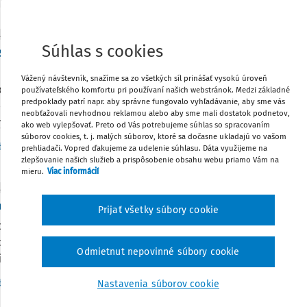
ITY
Súhlas s cookies
tatočná úroveň bezpečnosti práce - kritické od
 v legislatíve
Vážený návštevník, snažíme sa zo všetkých síl prinášať vysokú úroveň
cia práce v Nitrianskom kraji v uplynulom roku zaznamenala 9
používateľského komfortu pri používaní našich webstránok. Medzi základné
predpoklady patrí napr. aby správne fungovalo vyhľadávanie, aby sme vás
ch predpisov, z čoho významnú časť tvorili nedostatky v oblas
neobťažovali nevhodnou reklamou alebo aby sme mali dostatok podnetov,
y zdravia pri práci. Napriek miernemu...
ako web vylepšovať. Preto od Vás potrebujeme súhlas so spracovaním
súborov cookies, t. j. malých súborov, ktoré sa dočasne ukladajú vo vašom
Vydané:
28. 1. 2026
/
1 minúta čítania
dakcia
prehliadači. Vopred ďakujeme za udelenie súhlasu. Dáta využijeme na
zlepšovanie našich služieb a prispôsobenie obsahu webu priamo Vám na
mieru.
Viac informácií
ITY
cnosť európskeho trhu práce
Prijať všetky súbory cookie
pskom dome v Bratislave sa 25. januára 2026 uskutočnila expe
nosť európskeho trhu práce", organizovaná Slovenskou spolo
Odmietnut nepovinné súbory cookie
ičnú politiku (SFPA) v spolupráci s ďalšími partnermi. Hlavným
Vydané:
26. 1. 2026
/
1 minúta čítania
dakcia
Nastavenia súborov cookie