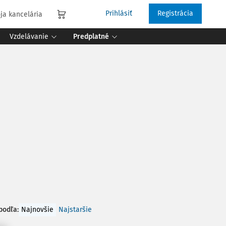
Prihlásiť
Registrácia
ja kancelária
Vzdelávanie
Predplatné
 podľa
:
Najnovšie
Najstaršie