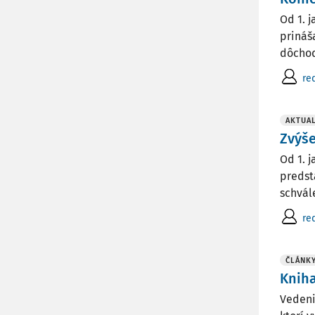
Od 1. 
prináš
dôchod
re
AKTUAL
Zvýš
Od 1. 
predst
schvále
re
ČLÁNK
Kniha
Vedeni