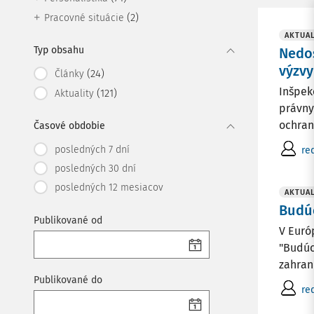
(2)
Pracovné situácie
AKTUAL
Typ obsahu
Nedos
výzvy
(24)
Články
Inšpek
(121)
Aktuality
právny
ochran
Časové obdobie
posledných 7 dní
re
posledných 30 dní
posledných 12 mesiacov
AKTUAL
Budú
Publikované od
V Euró
"Budúc
zahran
Publikované do
re