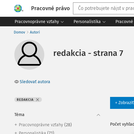
Pracovné právo
Pracovnoprávne vzťahy
Personalistika
Pracovné 
Domov
Autori
redakcia - strana 7
Sledovať autora
REDAKCIA
+ Zobrazi
Téma
Počet vyhľa
(28)
Pracovnoprávne vzťahy
(71)
Personalistika