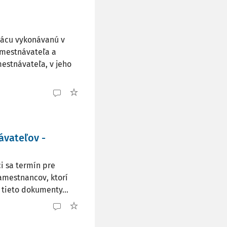
rácu vykonávanú v
amestnávateľa a
estnávateľa, v jeho
ávateľov -
i sa termín pre
amestnancov, ktorí
tieto dokumenty...