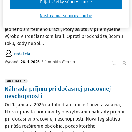
Prijať všetky súbory cookie
výrobe
V mesiaci november 2025 zaznamenalo Slovensko
Nastavenia súborov cookie
významné zvýšenie v počte pracovných úrazov vrátane
jedného smrteľného úrazu, ktorý sa stal v priemyselnej
výrobe v Trenčianskom kraji. Oproti predchádzajúcemu
roku, kedy nebol...
redakcia
Vydané:
26. 1. 2026
/
1 minúta čítania
AKTUALITY
Náhrada príjmu pri dočasnej pracovnej
neschopnosti
Od 1. januára 2026 nadobudla účinnosť novela zákona,
ktorá upravila podmienky poskytovania náhrady príjmu
pri dočasnej pracovnej neschopnosti. Nová legislatíva
prináša rozšírenie obdobia, počas ktorého