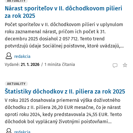
AKTUALITY
Nárast sporiteľov v II. dôchodkovom pilieri
za rok 2025
Počet sporiteľov v II. dôchodkovom pilieri v uplynulom
roku zaznamenal nárast, pričom ich počet k 31.
decembru 2025 dosiahol 2 057 712. Tento trend
potvrdzujú údaje Sociálnej poisťovne, ktoré uvádzajú,...
redakcia
Vydané:
21. 1. 2026
/
1 minúta čítania
AKTUALITY
Štatistiky dôchodkov z II. piliera za rok 2025
V roku 2025 dosahovala priemerná výška doživotného
dôchodku z II. piliera 26,20 EUR mesačne, čo je nárast
oproti roku 2024, kedy predstavovala 24,55 EUR. Tento
dôchodok bol vyplácaný životnými poisťovňami...
redakcia