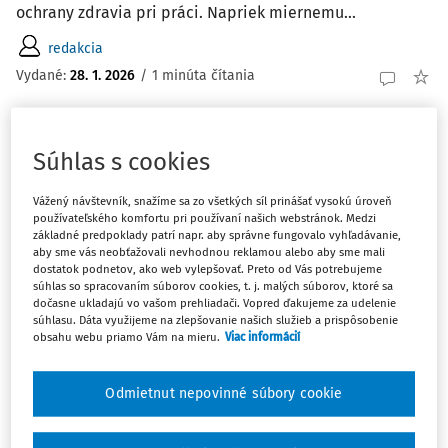
ochrany zdravia pri práci. Napriek miernemu...
redakcia
Vydané:
28. 1. 2026
/
1 minúta čítania
AKTUALITY
Súhlas s cookies
Budúcnosť európskeho trhu práce
V Európskom dome v Bratislave sa 25. januára 2026
Vážený návštevník, snažíme sa zo všetkých síl prinášať vysokú úroveň
uskutočnila expertná diskusia "Budúcnosť európskeho
používateľského komfortu pri používaní našich webstránok. Medzi
základné predpoklady patrí napr. aby správne fungovalo vyhľadávanie,
trhu práce", organizovaná Slovenskou spoločnosťou pre
aby sme vás neobťažovali nevhodnou reklamou alebo aby sme mali
zahraničnú politiku (SFPA) v spolupráci s ďalšími
dostatok podnetov, ako web vylepšovať. Preto od Vás potrebujeme
súhlas so spracovaním súborov cookies, t. j. malých súborov, ktoré sa
partnermi. Hlavným cieľom...
dočasne ukladajú vo vašom prehliadači. Vopred ďakujeme za udelenie
súhlasu. Dáta využijeme na zlepšovanie našich služieb a prispôsobenie
redakcia
obsahu webu priamo Vám na mieru.
Viac informácií
Vydané:
26. 1. 2026
/
1 minúta čítania
Odmietnut nepovinné súbory cookie
AKTUALITY
Nárast pracovných úrazov v priemyselnej