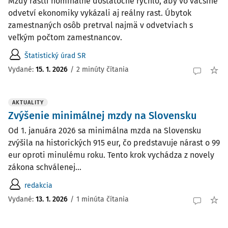
Mzdy rástli nominálne dostatočne rýchlo, aby vo väčšine
odvetví ekonomiky vykázali aj reálny rast. Úbytok
zamestnaných osôb pretrval najmä v odvetviach s
veľkým počtom zamestnancov.
Štatistický úrad SR
Vydané:
15. 1. 2026
/
2 minúty čítania
AKTUALITY
Zvýšenie minimálnej mzdy na Slovensku
Od 1. januára 2026 sa minimálna mzda na Slovensku
zvýšila na historických 915 eur, čo predstavuje nárast o 99
eur oproti minulému roku. Tento krok vychádza z novely
zákona schválenej...
redakcia
Vydané:
13. 1. 2026
/
1 minúta čítania