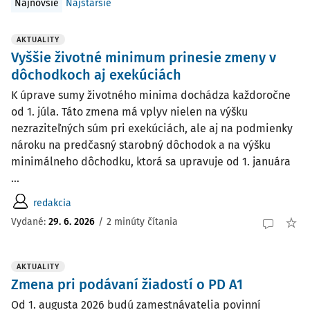
Najnovšie
Najstaršie
AKTUALITY
Vyššie životné minimum prinesie zmeny v
dôchodkoch aj exekúciách
K úprave sumy životného minima dochádza každoročne
od 1. júla. Táto zmena má vplyv nielen na výšku
nezraziteľných súm pri exekúciách, ale aj na podmienky
nároku na predčasný starobný dôchodok a na výšku
minimálneho dôchodku, ktorá sa upravuje od 1. januára
...
redakcia
Vydané:
29. 6. 2026
/
2 minúty čítania
AKTUALITY
Zmena pri podávaní žiadostí o PD A1
Od 1. augusta 2026 budú zamestnávatelia povinní