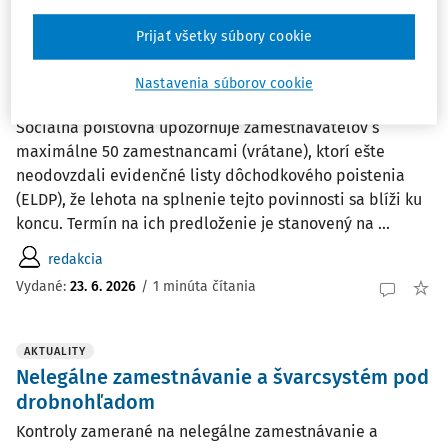
Vydané:
25. 6. 2026
/
2 minúty čítania
Prijať všetky súbory cookie
AKTUALITY
Nastavenia súborov cookie
Posledný týždeň na odovzdanie ELDP
Sociálna poisťovňa upozorňuje zamestnávateľov s
maximálne 50 zamestnancami (vrátane), ktorí ešte
neodovzdali evidenčné listy dôchodkového poistenia
(ELDP), že lehota na splnenie tejto povinnosti sa blíži ku
koncu. Termín na ich predloženie je stanovený na ...
redakcia
Vydané:
23. 6. 2026
/
1 minúta čítania
AKTUALITY
Nelegálne zamestnávanie a švarcsystém pod
drobnohľadom
Kontroly zamerané na nelegálne zamestnávanie a