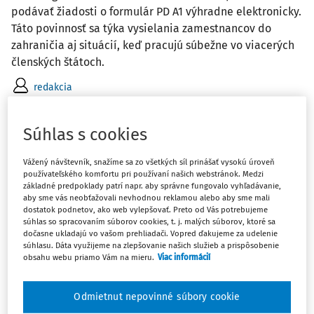
podávať žiadosti o formulár PD A1 výhradne elektronicky.
Táto povinnosť sa týka vysielania zamestnancov do
zahraničia aj situácií, keď pracujú súbežne vo viacerých
členských štátoch.
redakcia
Vydané:
28. 6. 2026
/
2 minúty čítania
Súhlas s cookies
AKTUALITY
Vážený návštevník, snažíme sa zo všetkých síl prinášať vysokú úroveň
Blíži sa finálny termín pre odložené daňové
používateľského komfortu pri používaní našich webstránok. Medzi
priznania
základné predpoklady patrí napr. aby správne fungovalo vyhľadávanie,
aby sme vás neobťažovali nevhodnou reklamou alebo aby sme mali
Daňovníci, ktorí si predĺžili lehotu na podanie daňového
dostatok podnetov, ako web vylepšovať. Preto od Vás potrebujeme
súhlas so spracovaním súborov cookies, t. j. malých súborov, ktoré sa
priznania, ho musia podať najneskôr do utorka 30. júna
dočasne ukladajú vo vašom prehliadači. Vopred ďakujeme za udelenie
2026. Do tohto termínu je potrebné aj daň zaplatiť alebo
súhlasu. Dáta využijeme na zlepšovanie našich služieb a prispôsobenie
požiadať o odklad či splátky. Termín je konečný bez
obsahu webu priamo Vám na mieru.
Viac informácií
možnosti ďalšieho predĺženia. Na ...
Odmietnut nepovinné súbory cookie
redakcia