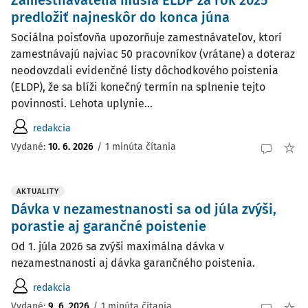
Zamestnávatelia musia ELDP za rok 2025
predložiť najneskôr do konca júna
Sociálna poisťovňa upozorňuje zamestnávateľov, ktorí
zamestnávajú najviac 50 pracovníkov (vrátane) a doteraz
neodovzdali evidenčné listy dôchodkového poistenia
(ELDP), že sa blíži konečný termín na splnenie tejto
povinnosti. Lehota uplynie...
redakcia
Vydané:
10. 6. 2026
/
1 minúta čítania
AKTUALITY
Dávka v nezamestnanosti sa od júla zvýši,
porastie aj garančné poistenie
Od 1. júla 2026 sa zvýši maximálna dávka v
nezamestnanosti aj dávka garančného poistenia.
redakcia
Vydané:
9. 6. 2026
/
1 minúta čítania