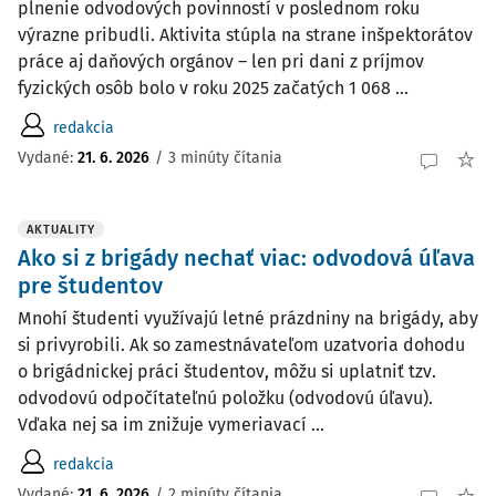
plnenie odvodových povinností v poslednom roku
výrazne pribudli. Aktivita stúpla na strane inšpektorátov
práce aj daňových orgánov – len pri dani z príjmov
fyzických osôb bolo v roku 2025 začatých 1 068 ...
redakcia
Vydané:
21. 6. 2026
/
3 minúty čítania
AKTUALITY
Ako si z brigády nechať viac: odvodová úľava
pre študentov
Mnohí študenti využívajú letné prázdniny na brigády, aby
si privyrobili. Ak so zamestnávateľom uzatvoria dohodu
o brigádnickej práci študentov, môžu si uplatniť tzv.
odvodovú odpočítateľnú položku (odvodovú úľavu).
Vďaka nej sa im znižuje vymeriavací ...
redakcia
Vydané:
21. 6. 2026
/
2 minúty čítania