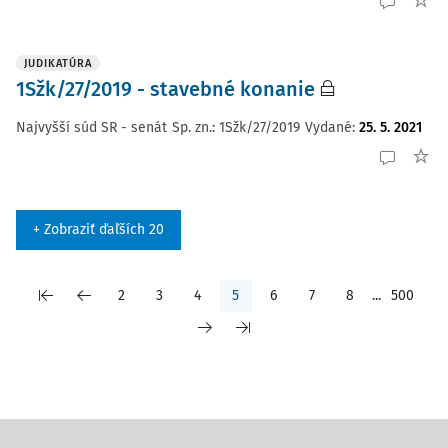
JUDIKATÚRA
1Sžk/27/2019 - stavebné konanie
Najvyšší súd SR - senát
Sp. zn.:
1Sžk/27/2019
Vydané
:
25. 5. 2021
+ Zobraziť ďaľších 20
2
3
4
5
6
7
8
...
500