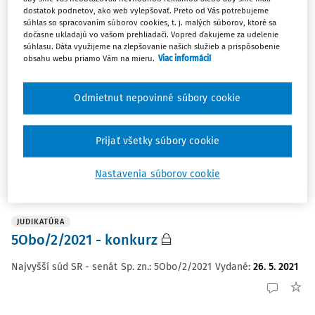
Najvyšší súd SR - senát
Sp. zn.:
9Sžsk/50/2020
dostatok podnetov, ako web vylepšovať. Preto od Vás potrebujeme
Vydané
:
26. 5. 2021
súhlas so spracovaním súborov cookies, t. j. malých súborov, ktoré sa
dočasne ukladajú vo vašom prehliadači. Vopred ďakujeme za udelenie
súhlasu. Dáta využijeme na zlepšovanie našich služieb a prispôsobenie
obsahu webu priamo Vám na mieru.
Viac informácií
JUDIKATÚRA
8Cdo/208/2020 - neplatnosť skončenia
Odmietnut nepovinné súbory cookie
štátnozamestnaneckého pomeru a i.
Prijať všetky súbory cookie
Najvyšší súd SR - senát
Sp. zn.:
8Cdo/208/2020
Vydané
:
26. 5. 2021
Nastavenia súborov cookie
JUDIKATÚRA
5Obo/2/2021 - konkurz
Najvyšší súd SR - senát
Sp. zn.:
5Obo/2/2021
Vydané
:
26. 5. 2021