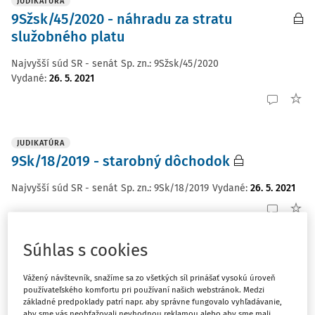
JUDIKATÚRA
9Sžsk/45/2020 - náhradu za stratu
služobného platu
Najvyšší súd SR - senát
Sp. zn.:
9Sžsk/45/2020
Vydané
:
26. 5. 2021
JUDIKATÚRA
9Sk/18/2019 - starobný dôchodok
Najvyšší súd SR - senát
Sp. zn.:
9Sk/18/2019
Vydané
:
26. 5. 2021
Súhlas s cookies
JUDIKATÚRA
9Sžsk/50/2020 - nárok na náhradu za
Vážený návštevník, snažíme sa zo všetkých síl prinášať vysokú úroveň
sťaženie spoločenského uplatnenia
používateľského komfortu pri používaní našich webstránok. Medzi
základné predpoklady patrí napr. aby správne fungovalo vyhľadávanie,
aby sme vás neobťažovali nevhodnou reklamou alebo aby sme mali