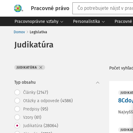
Pracovné právo
Pracovnoprávne vzťahy
Personalistika
Pracovné 
Domov
Legislatíva
Judikatúra
JUDIKATÚRA
Počet vyhľa
Typ obsahu
(2147)
Články
JUDIKA
8Cdo
(4586)
Otázky a odpovede
(95)
Predpisy
Najvyšš
(61)
Vzory
(28064)
Judikatúra
JUDIKA