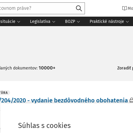
Mo
situácie
Legislatíva
BOZP
Praktické nástroje
10000+
daných dokumentov:
Zoradiť
TÚRA
/204/2020 - vydanie bezdôvodného obohatenia
í súd SR - senát
Sp. zn.:
8Cdo/204/2020
Vydané
:
27. 10. 2021
Súhlas s cookies
TÚRA