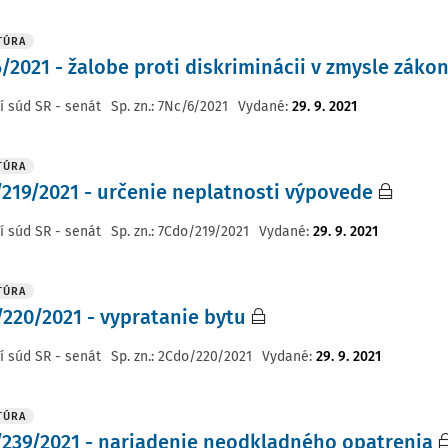
TÚRA
/2021 - žalobe proti diskriminácii v zmysle zákon
í súd SR - senát
Sp. zn.:
7Nc/6/2021
Vydané
:
29. 9. 2021
TÚRA
219/2021 - určenie neplatnosti výpovede
í súd SR - senát
Sp. zn.:
7Cdo/219/2021
Vydané
:
29. 9. 2021
TÚRA
220/2021 - vypratanie bytu
í súd SR - senát
Sp. zn.:
2Cdo/220/2021
Vydané
:
29. 9. 2021
TÚRA
239/2021 - nariadenie neodkladného opatrenia