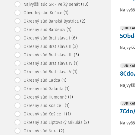
(10)
Najvyšší súd SR - veľký senát
Najvyšš
(1)
Obvodný súd Košice
(2)
Okresný súd Banská Bystrica
JUDIKA
(1)
Okresný súd Bardejov
5Obdo
(6)
Okresný súd Bratislava I
(3)
Okresný súd Bratislava II
Najvyšš
(3)
Okresný súd Bratislava III
(1)
Okresný súd Bratislava IV
JUDIKA
(1)
Okresný súd Bratislava V
8Cdo/
(1)
Okresný súd Čadca
Najvyšš
(1)
Okresný súd Galanta
(1)
Okresný súd Humenné
JUDIKA
(1)
Okresný súd Košice I
7Cdo/
(1)
Okresný súd Košice II
(2)
Okresný súd Liptovský Mikuláš
Najvyšš
(2)
Okresný súd Nitra