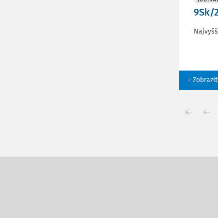
9Sk/2
Najvyšš
+ Zobraziť