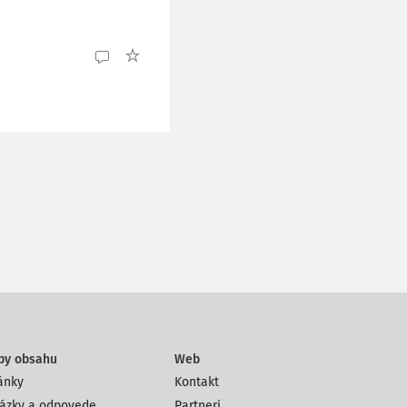
py obsahu
Web
ánky
Kontakt
ázky a odpovede
Partneri