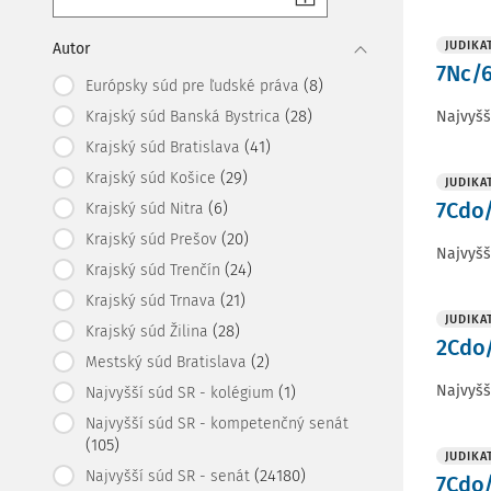
JUDIKA
Autor
7Nc/6
(8)
Európsky súd pre ľudské práva
(28)
Najvyšš
Krajský súd Banská Bystrica
(41)
Krajský súd Bratislava
(29)
Krajský súd Košice
JUDIKA
7Cdo/
(6)
Krajský súd Nitra
(20)
Krajský súd Prešov
Najvyšš
(24)
Krajský súd Trenčín
(21)
Krajský súd Trnava
JUDIKA
(28)
Krajský súd Žilina
2Cdo/
(2)
Mestský súd Bratislava
Najvyšš
(1)
Najvyšší súd SR - kolégium
Najvyšší súd SR - kompetenčný senát
(105)
JUDIKA
(24180)
Najvyšší súd SR - senát
7Cdo/