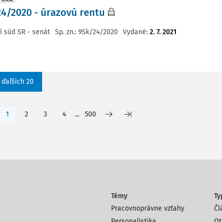
4/2020 - úrazovú rentu
í súd SR - senát
Sp. zn.:
9Sk/24/2020
Vydané
:
2. 7. 2021
 ďaľších 20
1
2
3
4
...
500
Témy
Ty
Pracovnoprávne vzťahy
Čl
Personalistika
Ot