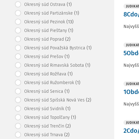
(1)
Okresný súd Ostrava
JUDIKA
(1)
Okresný súd Partizánske
8Cdo/
(13)
Okresný súd Pezinok
Najvyšš
(1)
Okresný súd Piešťany
(2)
Okresný súd Poprad
JUDIKA
(1)
Okresný súd Považská Bystrica
5Obdo
(1)
Okresný súd Prešov
(1)
Najvyšš
Okresný súd Rimavská Sobota
(1)
Okresný súd Rožňava
(1)
Okresný súd Ružomberok
JUDIKA
1Obdo
(1)
Okresný súd Senica
(2)
Okresný súd Spišská Nová Ves
Najvyšš
(1)
Okresný súd Svidník
(1)
Okresný súd Topoľčany
JUDIKA
(2)
Okresný súd Trenčín
2Cdo/
(2)
Okresný súd Trnava