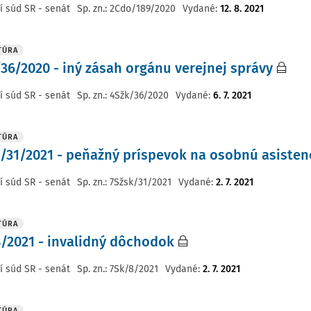
í súd SR - senát
Sp. zn.:
2Cdo/189/2020
Vydané
:
12. 8. 2021
TÚRA
36/2020 - iný zásah orgánu verejnej správy
í súd SR - senát
Sp. zn.:
4Sžk/36/2020
Vydané
:
6. 7. 2021
TÚRA
/31/2021 - peňažný príspevok na osobnú asisten
í súd SR - senát
Sp. zn.:
7Sžsk/31/2021
Vydané
:
2. 7. 2021
TÚRA
/2021 - invalidný dôchodok
í súd SR - senát
Sp. zn.:
7Sk/8/2021
Vydané
:
2. 7. 2021
TÚRA