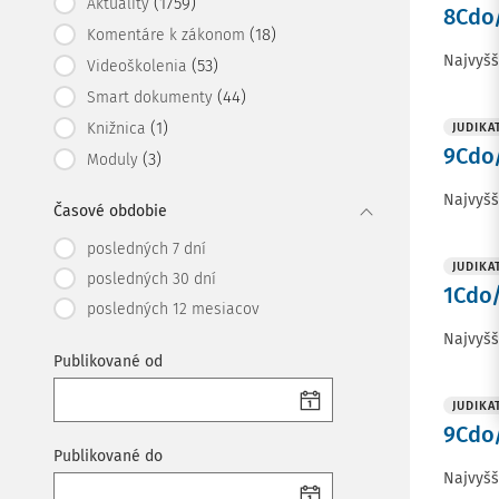
(1759)
Aktuality
8Cdo/
(18)
Komentáre k zákonom
Najvyšš
(53)
Videoškolenia
(44)
Smart dokumenty
(1)
Knižnica
JUDIKA
9Cdo/
(3)
Moduly
Najvyšš
Časové obdobie
posledných 7 dní
JUDIKA
posledných 30 dní
1Cdo/
posledných 12 mesiacov
Najvyšš
Publikované od
JUDIKA
9Cdo/
Publikované do
Najvyšš