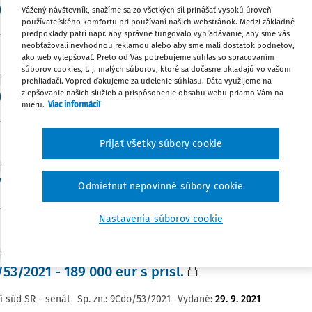
83/2020 - zvýšenie náhrady za sťaženie spoloč. 
Vážený návštevník, snažíme sa zo všetkých síl prinášať vysokú úroveň
používateľského komfortu pri používaní našich webstránok. Medzi základné
predpoklady patrí napr. aby správne fungovalo vyhľadávanie, aby sme vás
í súd SR - senát
Sp. zn.:
8Cdo/83/2020
Vydané
:
29. 9. 2021
neobťažovali nevhodnou reklamou alebo aby sme mali dostatok podnetov,
ako web vylepšovať. Preto od Vás potrebujeme súhlas so spracovaním
súborov cookies, t. j. malých súborov, ktoré sa dočasne ukladajú vo vašom
TÚRA
prehliadači. Vopred ďakujeme za udelenie súhlasu. Dáta využijeme na
zlepšovanie našich služieb a prispôsobenie obsahu webu priamo Vám na
222/2021 - náhradu škody
mieru.
Viac informácií
í súd SR - senát
Sp. zn.:
9Cdo/222/2021
Vydané
:
29. 9. 2021
Prijať všetky súbory cookie
TÚRA
66/2021 - priznanie nemajetkovej ujmy
Odmietnut nepovinné súbory cookie
í súd SR - senát
Sp. zn.:
1Cdo/66/2021
Vydané
:
29. 9. 2021
Nastavenia súborov cookie
TÚRA
53/2021 - 189 000 eur s prísl.
í súd SR - senát
Sp. zn.:
9Cdo/53/2021
Vydané
:
29. 9. 2021