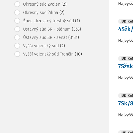
Najvyšš
(2)
Okresný súd Zvolen
(2)
Okresný súd Žilina
(1)
Špecializovaný trestný súd
JUDIKA
4Sžk/
(353)
Ústavný súd SR - plénum
(3131)
Ústavný súd SR - senát
Najvyšš
(2)
Vyšší vojenský súd
(10)
Vyšší vojenský súd Trenčín
JUDIKA
7Sžsk
Najvyšš
JUDIKA
7Sk/8
Najvyšš
JUDIKA