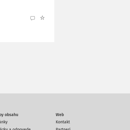
py obsahu
Web
ánky
Kontakt
ázky a odpovede
Partneri