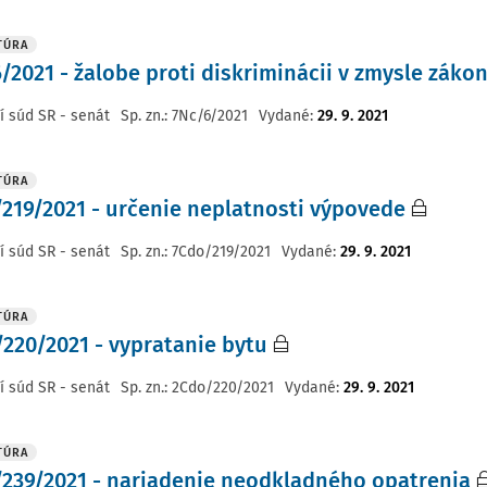
TÚRA
/2021 - žalobe proti diskriminácii v zmysle zákon
í súd SR - senát
Sp. zn.:
7Nc/6/2021
Vydané
:
29. 9. 2021
TÚRA
219/2021 - určenie neplatnosti výpovede
í súd SR - senát
Sp. zn.:
7Cdo/219/2021
Vydané
:
29. 9. 2021
TÚRA
220/2021 - vypratanie bytu
í súd SR - senát
Sp. zn.:
2Cdo/220/2021
Vydané
:
29. 9. 2021
TÚRA
239/2021 - nariadenie neodkladného opatrenia