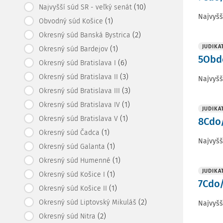
(10)
Najvyšší súd SR - veľký senát
Najvyšš
(1)
Obvodný súd Košice
(2)
Okresný súd Banská Bystrica
JUDIKA
(1)
Okresný súd Bardejov
5Obdo
(6)
Okresný súd Bratislava I
(3)
Okresný súd Bratislava II
Najvyšš
(3)
Okresný súd Bratislava III
(1)
Okresný súd Bratislava IV
JUDIKA
(1)
Okresný súd Bratislava V
8Cdo/
(1)
Okresný súd Čadca
Najvyšš
(1)
Okresný súd Galanta
(1)
Okresný súd Humenné
JUDIKA
(1)
Okresný súd Košice I
7Cdo/
(1)
Okresný súd Košice II
(2)
Okresný súd Liptovský Mikuláš
Najvyšš
(2)
Okresný súd Nitra