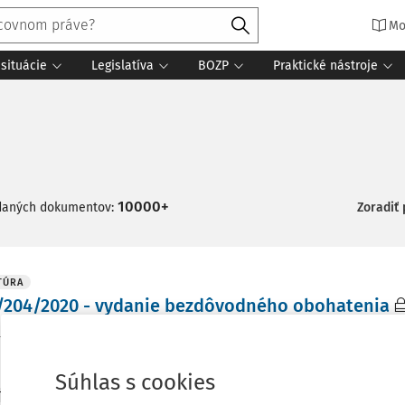
Mo
situácie
Legislatíva
BOZP
Praktické nástroje
10000+
daných dokumentov:
Zoradiť
TÚRA
/204/2020 - vydanie bezdôvodného obohatenia
í súd SR - senát
Sp. zn.:
8Cdo/204/2020
Vydané
:
27. 10. 2021
Súhlas s cookies
TÚRA