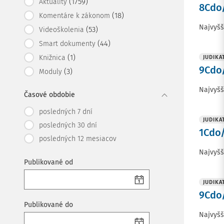
(1759)
Aktuality
8Cdo/
(18)
Komentáre k zákonom
Najvyšš
(53)
Videoškolenia
(44)
Smart dokumenty
(1)
Knižnica
JUDIKA
9Cdo/
(3)
Moduly
Najvyšš
Časové obdobie
posledných 7 dní
JUDIKA
posledných 30 dní
1Cdo/
posledných 12 mesiacov
Najvyšš
Publikované od
JUDIKA
9Cdo/
Publikované do
Najvyšš