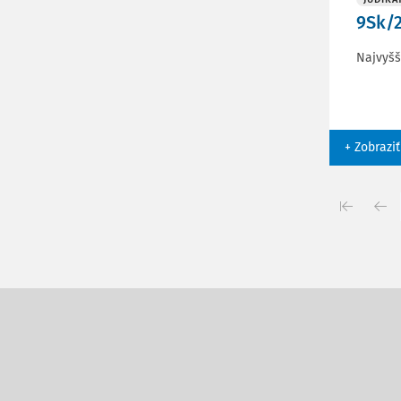
9Sk/2
Najvyšš
+ Zobraziť