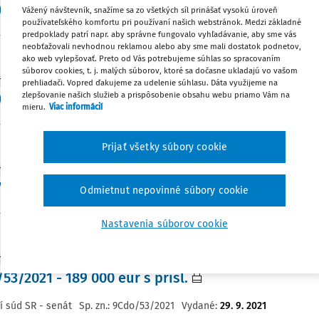
83/2020 - zvýšenie náhrady za sťaženie spoloč. 
Vážený návštevník, snažíme sa zo všetkých síl prinášať vysokú úroveň
používateľského komfortu pri používaní našich webstránok. Medzi základné
predpoklady patrí napr. aby správne fungovalo vyhľadávanie, aby sme vás
í súd SR - senát
Sp. zn.:
8Cdo/83/2020
Vydané
:
29. 9. 2021
neobťažovali nevhodnou reklamou alebo aby sme mali dostatok podnetov,
ako web vylepšovať. Preto od Vás potrebujeme súhlas so spracovaním
súborov cookies, t. j. malých súborov, ktoré sa dočasne ukladajú vo vašom
TÚRA
prehliadači. Vopred ďakujeme za udelenie súhlasu. Dáta využijeme na
zlepšovanie našich služieb a prispôsobenie obsahu webu priamo Vám na
222/2021 - náhradu škody
mieru.
Viac informácií
í súd SR - senát
Sp. zn.:
9Cdo/222/2021
Vydané
:
29. 9. 2021
Prijať všetky súbory cookie
TÚRA
66/2021 - priznanie nemajetkovej ujmy
Odmietnut nepovinné súbory cookie
í súd SR - senát
Sp. zn.:
1Cdo/66/2021
Vydané
:
29. 9. 2021
Nastavenia súborov cookie
TÚRA
53/2021 - 189 000 eur s prísl.
í súd SR - senát
Sp. zn.:
9Cdo/53/2021
Vydané
:
29. 9. 2021