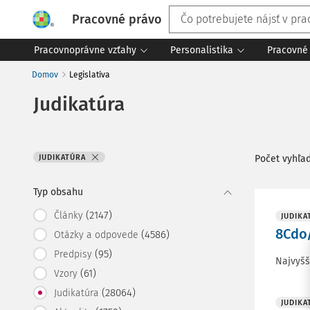
Pracovné právo
Pracovnoprávne vzťahy
Personalistika
Pracovné 
Domov
Legislatíva
Judikatúra
JUDIKATÚRA
Počet vyhľa
Typ obsahu
(2147)
Články
JUDIKA
8Cdo
(4586)
Otázky a odpovede
(95)
Predpisy
Najvyšš
(61)
Vzory
(28064)
Judikatúra
JUDIKA