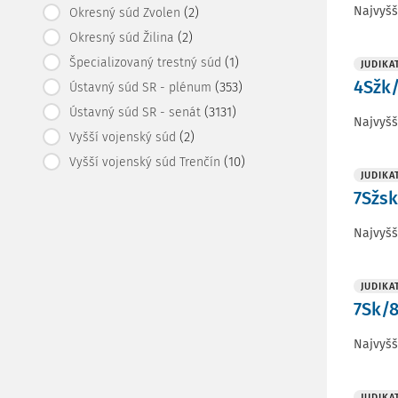
Najvyšš
(2)
Okresný súd Zvolen
(2)
Okresný súd Žilina
(1)
Špecializovaný trestný súd
JUDIKA
4Sžk/
(353)
Ústavný súd SR - plénum
(3131)
Ústavný súd SR - senát
Najvyšš
(2)
Vyšší vojenský súd
(10)
Vyšší vojenský súd Trenčín
JUDIKA
7Sžsk
Najvyšš
JUDIKA
7Sk/8
Najvyšš
JUDIKA