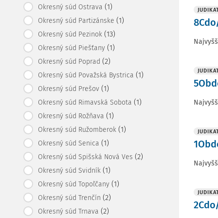
(1)
Okresný súd Ostrava
JUDIKA
(1)
Okresný súd Partizánske
8Cdo/
(13)
Okresný súd Pezinok
Najvyšš
(1)
Okresný súd Piešťany
(2)
Okresný súd Poprad
JUDIKA
(1)
Okresný súd Považská Bystrica
5Obdo
(1)
Okresný súd Prešov
(1)
Najvyšš
Okresný súd Rimavská Sobota
(1)
Okresný súd Rožňava
(1)
Okresný súd Ružomberok
JUDIKA
1Obdo
(1)
Okresný súd Senica
(2)
Okresný súd Spišská Nová Ves
Najvyšš
(1)
Okresný súd Svidník
(1)
Okresný súd Topoľčany
JUDIKA
(2)
Okresný súd Trenčín
2Cdo/
(2)
Okresný súd Trnava