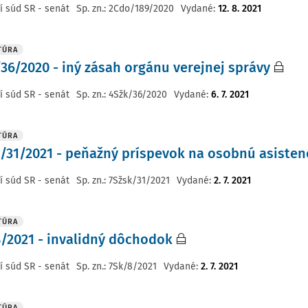
í súd SR - senát
Sp. zn.:
2Cdo/189/2020
Vydané
:
12. 8. 2021
TÚRA
36/2020 - iný zásah orgánu verejnej správy
í súd SR - senát
Sp. zn.:
4Sžk/36/2020
Vydané
:
6. 7. 2021
TÚRA
/31/2021 - peňažný príspevok na osobnú asisten
í súd SR - senát
Sp. zn.:
7Sžsk/31/2021
Vydané
:
2. 7. 2021
TÚRA
/2021 - invalidný dôchodok
í súd SR - senát
Sp. zn.:
7Sk/8/2021
Vydané
:
2. 7. 2021
TÚRA