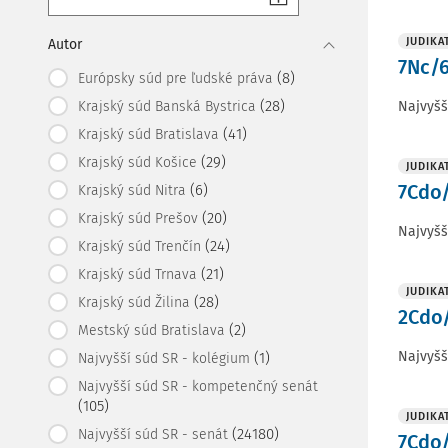
JUDIKA
Autor
7Nc/6
(8)
Európsky súd pre ľudské práva
(28)
Najvyšš
Krajský súd Banská Bystrica
(41)
Krajský súd Bratislava
(29)
Krajský súd Košice
JUDIKA
7Cdo/
(6)
Krajský súd Nitra
(20)
Krajský súd Prešov
Najvyšš
(24)
Krajský súd Trenčín
(21)
Krajský súd Trnava
JUDIKA
(28)
Krajský súd Žilina
2Cdo/
(2)
Mestský súd Bratislava
Najvyšš
(1)
Najvyšší súd SR - kolégium
Najvyšší súd SR - kompetenčný senát
(105)
JUDIKA
(24180)
Najvyšší súd SR - senát
7Cdo/