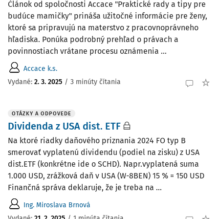
Článok od spoločnosti Accace "Praktické rady a tipy pre
budúce mamičky" prináša užitočné informácie pre ženy,
ktoré sa pripravujú na materstvo z pracovnoprávneho
hľadiska. Ponúka podrobný prehľad o právach a
povinnostiach vrátane procesu oznámenia ...
Accace k.s.
Vydané:
2. 3. 2025
/
3 minúty čítania
OTÁZKY A ODPOVEDE
Dividenda z USA dist. ETF
Na ktoré riadky daňového priznania 2024 FO typ B
smerovať vyplatenú dividendu (podiel na zisku) z USA
dist.ETF (konkrétne ide o SCHD). Napr.vyplatená suma
1.000 USD, zrážková daň v USA (W-8BEN) 15 % = 150 USD
Finančná správa deklaruje, že je treba na ...
Ing. Miroslava Brnová
Vydané
:
21. 2. 2025
/
1 minúta čítania