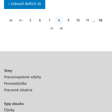
+ Zobraziť ďaľších 20
5
6
7
8
9
10
11
...
98
Témy
Pracovnoprávne vzťahy
Personalistika
Pracovné situácie
Typy obsahu
Články