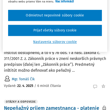
hľadiska? Z účtovného hľadiska sa účtuje ako ...
obsahu webu priamo Vám na mieru.
Viac informácií
Ing. Marián Drozd
Odmietnut nepovinné súbory cookie
Vydané
:
28. 4. 2025
/
2 minúty čítania
Prijať všetky súbory cookie
ČLÁNKY
Nárok zamestnanca na odstupné
Nastavenia súborov cookie
Platná a účinná právna úprava normatívne reglementuje
inštitút odstupného, a to v § 76 ods. 1 a nasl. zákona č.
311/2001 Z. z. Zákonník práce v znení neskorších právnych
predpisov (ďalej len „Zákonník práce“). Predmetný
inštitút možno definovať ako peňažný ...
Mgr. Tomáš Čík
Vydané:
22. 4. 2025
/
6 minút čítania
OTÁZKY A ODPOVEDE
Nepeňažný príjem zamestnanca - platenie