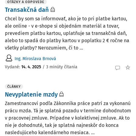
OTÁZKY A ODPOVEDE
Transakčná daň
Chcel by som sa informovať, ako je to pri platbe kartou,
ale online - v e-shope si objednám materiál a tovar,
prevediem platbu kartou, uplatňuje sa transakčná daň,
alebo to spadá do platby kartou v poplatku 2 € ročne na
všetky platby? Nerozumiem, či to ...
Ing. Miroslava Brnová
Vydané
:
14. 4. 2025
/
3 minúty čítania
ČLÁNKY
Nevyplatenie mzdy
Zamestnancovi podľa Zákonníka práce patrí za vykonanú
prácu mzda. Tá je splatná pozadu v termíne dohodnutom
v pracovnej zmluve. Prípadne v kolektívnej zmluve. Ak to
nie je dohodnuté, tak je splatná najneskôr do konca
nasledujúceho kalendárneho mesiaca. ...