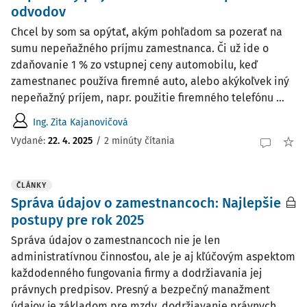
odvodov
Chcel by som sa opýtať, akým pohľadom sa pozerať na
sumu nepeňažného príjmu zamestnanca. Či už ide o
zdaňovanie 1 % zo vstupnej ceny automobilu, keď
zamestnanec používa firemné auto, alebo akýkoľvek iný
nepeňažný príjem, napr. použitie firemného telefónu ...
Ing. Zita Kajanovičová
Vydané
:
22. 4. 2025
/
2 minúty čítania
ČLÁNKY
Správa údajov o zamestnancoch: Najlepšie
postupy pre rok 2025
Správa údajov o zamestnancoch nie je len
administratívnou činnosťou, ale je aj kľúčovým aspektom
každodenného fungovania firmy a dodržiavania jej
právnych predpisov. Presný a bezpečný manažment
údajov je základom pre mzdy, dodržiavanie právnych