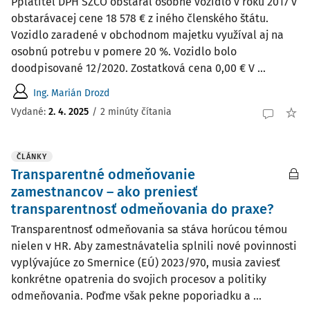
Pplatiteľ DPH SZČO obstaral osobné vozidlo v roku 2017 v
obstarávacej cene 18 578 € z iného členského štátu.
Vozidlo zaradené v obchodnom majetku využíval aj na
osobnú potrebu v pomere 20 %. Vozidlo bolo
doodpisované 12/2020. Zostatková cena 0,00 € V ...
Ing. Marián Drozd
Vydané
:
2. 4. 2025
/
2 minúty čítania
ČLÁNKY
Transparentné odmeňovanie
zamestnancov – ako preniesť
transparentnosť odmeňovania do praxe?
Transparentnosť odmeňovania sa stáva horúcou témou
nielen v HR. Aby zamestnávatelia splnili nové povinnosti
vyplývajúce zo Smernice (EÚ) 2023/970, musia zaviesť
konkrétne opatrenia do svojich procesov a politiky
odmeňovania. Poďme však pekne poporiadku a ...