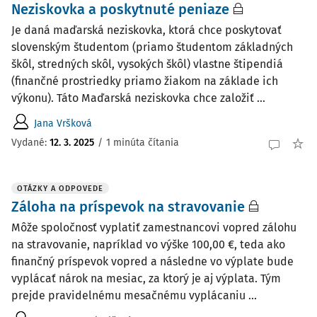
Neziskovka a poskytnuté peniaze
Je daná maďarská neziskovka, ktorá chce poskytovať
slovenským študentom (priamo študentom základných
škôl, stredných skôl, vysokých škôl) vlastne štipendiá
(finančné prostriedky priamo žiakom na základe ich
výkonu). Táto Maďarská neziskovka chce založiť ...
Jana Vršková
Vydané
:
12. 3. 2025
/
1 minúta čítania
OTÁZKY A ODPOVEDE
Záloha na príspevok na stravovanie
Môže spoločnosť vyplatiť zamestnancovi vopred zálohu
na stravovanie, napríklad vo výške 100,00 €, teda ako
finančný príspevok vopred a následne vo výplate bude
vyplácať nárok na mesiac, za ktorý je aj výplata. Tým
prejde pravidelnému mesačnému vyplácaniu ...