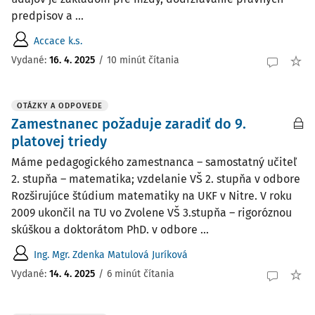
predpisov a ...
Accace k.s.
Vydané:
16. 4. 2025
/
10 minút čítania
OTÁZKY A ODPOVEDE
Zamestnanec požaduje zaradiť do 9.
platovej triedy
Máme pedagogického zamestnanca – samostatný učiteľ
2. stupňa – matematika; vzdelanie VŠ 2. stupňa v odbore
Rozširujúce štúdium matematiky na UKF v Nitre. V roku
2009 ukončil na TU vo Zvolene VŠ 3.stupňa – rigoróznou
skúškou a doktorátom PhD. v odbore ...
Ing. Mgr. Zdenka Matulová Juríková
Vydané
:
14. 4. 2025
/
6 minút čítania