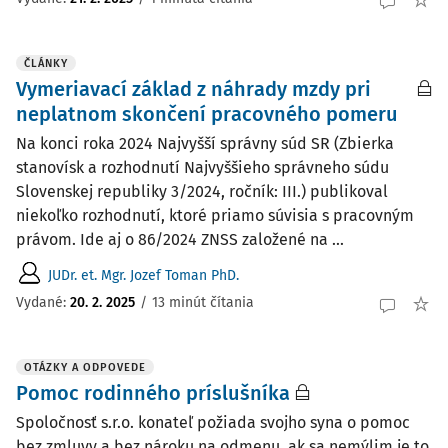
ČLÁNKY
Vymeriavací základ z náhrady mzdy pri
neplatnom skončení pracovného pomeru
Na konci roka 2024 Najvyšší správny súd SR (Zbierka
stanovísk a rozhodnutí Najvyššieho správneho súdu
Slovenskej republiky 3/2024, ročník: III.) publikoval
niekoľko rozhodnutí, ktoré priamo súvisia s pracovným
právom. Ide aj o 86/2024 ZNSS založené na ...
JUDr. et. Mgr. Jozef Toman PhD.
Vydané:
20. 2. 2025
/
13 minút čítania
OTÁZKY A ODPOVEDE
Pomoc rodinného príslušníka
Spoločnosť s.r.o. konateľ požiada svojho syna o pomoc
bez zmluvy a bez nároku na odmenu, ak sa nemýlim je to