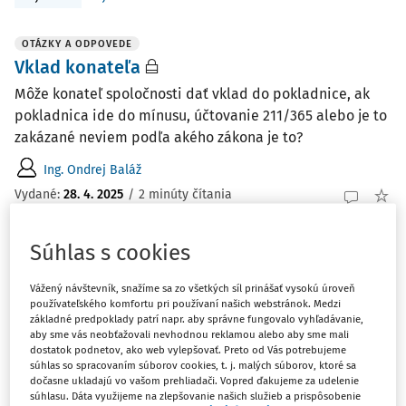
OTÁZKY A ODPOVEDE
Vklad konateľa
Môže konateľ spoločnosti dať vklad do pokladnice, ak
pokladnica ide do mínusu, účtovanie 211/365 alebo je to
zakázané neviem podľa akého zákona je to?
Ing. Ondrej Baláž
Vydané
:
28. 4. 2025
/
2 minúty čítania
Súhlas s cookies
OTÁZKY A ODPOVEDE
Klinické štúdie, archivačný poplatok -
Vážený návštevník, snažíme sa zo všetkých síl prinášať vysokú úroveň
účtovné a daňové hľadisko
používateľského komfortu pri používaní našich webstránok. Medzi
základné predpoklady patrí napr. aby správne fungovalo vyhľadávanie,
Spoločnosť vykonáva klinické skúšanie, klinické štúdie
aby sme vás neobťažovali nevhodnou reklamou alebo aby sme mali
pre zahraničných odberateľov, farmaceutické
dostatok podnetov, ako web vylepšovať. Preto od Vás potrebujeme
súhlas so spracovaním súborov cookies, t. j. malých súborov, ktoré sa
spoločnosti, registrovaných platiteľov DPH v IČŠ EÚ. Ako
dočasne ukladajú vo vašom prehliadači. Vopred ďakujeme za udelenie
máme správne postupovať z účtovného a daňového
súhlasu. Dáta využijeme na zlepšovanie našich služieb a prispôsobenie