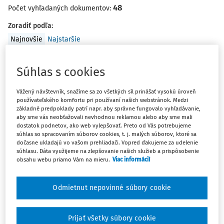
48
Počet vyhľadaných dokumentov:
Zoradiť podľa
:
Najnovšie
Najstaršie
OTÁZKY A ODPOVEDE
Súhlas s cookies
Podiely na zisku
Vážený návštevník, snažíme sa zo všetkých síl prinášať vysokú úroveň
Za rok 2011 bude spoločnosť vyplácať dividendy. V ako
používateľského komfortu pri používaní našich webstránok. Medzi
časovom horizonte sa má riešiť poistné do zdravotnej
základné predpoklady patrí napr. aby správne fungovalo vyhľadávanie,
poisťovne z týchto vyplatených dividend? V akej výške
aby sme vás neobťažovali nevhodnou reklamou alebo aby sme mali
dostatok podnetov, ako web vylepšovať. Preto od Vás potrebujeme
odvádza konateľ, spoločník a zamestnanec tejto firmy
súhlas so spracovaním súborov cookies, t. j. malých súborov, ktoré sa
v jednej osobe?
dočasne ukladajú vo vašom prehliadači. Vopred ďakujeme za udelenie
súhlasu. Dáta využijeme na zlepšovanie našich služieb a prispôsobenie
Dušan Dobšovič
obsahu webu priamo Vám na mieru.
Viac informácií
Vydané
:
30. 5. 2012
/
1 minúta čítania
Odmietnut nepovinné súbory cookie
OTÁZKY A ODPOVEDE
Nárok na rodinné prídavky a daňový
Prijať všetky súbory cookie