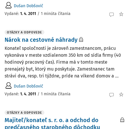
Dušan Dobšovič
Vydané
:
1. 4. 2011
/
1 minúta čítania
OTÁZKY A ODPOVEDE
Nárok na cestovné náhrady
Konateľ spoločnosti je zároveň zamestnancom, prácu
vykonáva v meste vzdialenom 350 km od sídla firmy (40
hodinový pracovný čas). Firma má v tomto meste
prenajatý byt, ktorý mu poskytuje. Zamestnanec tam
strávi dva, resp. tri týždne, príde na víkend domov a ...
Dušan Dobšovič
Vydané
:
1. 4. 2011
/
1 minúta čítania
OTÁZKY A ODPOVEDE
Majiteľ/konateľ s. r. o. a odchod do
predčasného starobného dôchodku