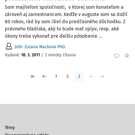
Som majiteľom spoločnosti, v ktorej som konateľom a
zároveň aj zamestnancom. Keďže v auguste som sa dožil
60 rokov, rád by som išiel do predčasného dôchodku. Z
právneho hľadiska, aký to bude mať vplyv, resp. aké
úkony treba vykonať pre ďalšiu pôsobenie ...
JUDr. Zuzana Macková PhD.
Vydané
:
18. 3. 2011
/
2 minúty čítania
1
2
3
Témy