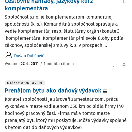
Cestovné náhrady, jazykový kurz
komplementára
Spoločnosť s.r.o. je komplementárom komanditnej
spoločnosti (k. s.). Komanditná spoločnosť spravuje a
vedie komplementár, resp. štatutárny orgán (konateľ)
komplementára. Komplementár plní svoje úlohy podľa
zákonov, spoločenskej zmluvy k. s. v prospech ...
Dušan Dobšovič
Vydané
:
27. 4. 2011
/
1 minúta čítania
OTÁZKY A ODPOVEDE
Prenájom bytu ako daňový výdavok
Konateľ spoločnosti je zároveň zamestnancom, prácu
vykonáva v meste vzdialenom 350 km od sídla firmy (40
hodinový pracovný čas). Firma má v tomto meste
prenajatý byt, ktorý mu poskytuje. Môže výdavky spojené
s bytom dať do daňových výdavkov?