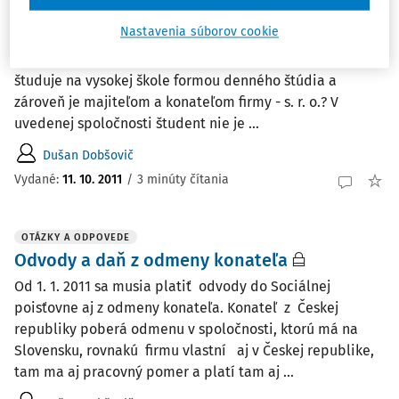
bonus
Nastavenia súborov cookie
Má rodič nárok na rodinné prídavky a daňový bonus na
dieťa žijúce s ním v jednej domácnosti, ak uvedené dieťa
študuje na vysokej škole formou denného štúdia a
zároveň je majiteľom a konateľom firmy - s. r. o.? V
uvedenej spoločnosti študent nie je ...
Dušan Dobšovič
Vydané
:
11. 10. 2011
/
3 minúty čítania
OTÁZKY A ODPOVEDE
Odvody a daň z odmeny konateľa
Od 1. 1. 2011 sa musia platiť odvody do Sociálnej
poisťovne aj z odmeny konateľa. Konateľ z Českej
republiky poberá odmenu v spoločnosti, ktorú má na
Slovensku, rovnakú firmu vlastní aj v Českej republike,
tam ma aj pracovný pomer a platí tam aj ...