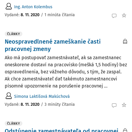
Ing. Anton Kolembus
Vydané:
8. 11. 2020
/
1 minúta čítania
ČLÁNKY
Neospravedlnené zameškanie časti
pracovnej zmeny
Ako má postupovať zamestnávateľ, ak sa zamestnanec
oneskorene dostaví na pracovisko (mešká 1,5 hodiny) bez
ospravedlnenia, bez vážneho dôvodu, s tým, že zaspal.
Ak chce zamestnávateľ dať takémuto zamestnancovi
písomné upozornenie na porušenie pracovnej ...
Simona Laktišová Makúchová
Vydané:
8. 11. 2020
/
3 minúty čítania
ČLÁNKY
Odstúpenie zamestnávateľa od pracovnej