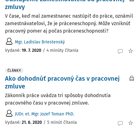
zmluvy
V čase, keď mal zamestnanec nastúpiť do práce, oznámil
zamestnávateľovi, že je práceneschopný. Môže vzniknúť
pracovný pomer aj počas práceneschopnosti?
Mgr. Ladislav Briestenský
Vydané:
19. 7. 2020
/
4 minúty čítania
ČLÁNKY
Ako dohodnúť pracovný čas v pracovnej
zmluve
Zákonník práce uvádza tri spôsoby dohodnutia
pracovného času v pracovnej zmluve.
JUDr. et. Mgr. Jozef Toman PhD.
Vydané:
21. 6. 2020
/
5 minút čítania