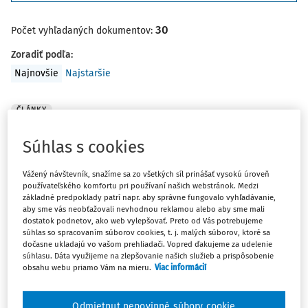
30
Počet vyhľadaných dokumentov:
Zoradiť podľa
:
Najnovšie
Najstaršie
ČLÁNKY
Pracovné zmluvy
Súhlas s cookies
Česká firma je registrovaná ako zamestnávateľ na
Slovensku (má slovenské DIČ zo závislej činnosti, podáva
Vážený návštevník, snažíme sa zo všetkých síl prinášať vysokú úroveň
mesačné hlásenia do poisťovní a na daňový úrad).
používateľského komfortu pri používaní našich webstránok. Medzi
Miesto výkonu práce je v Bratislave (predajňa) a ide
základné predpoklady patrí napr. aby správne fungovalo vyhľadávanie,
aby sme vás neobťažovali nevhodnou reklamou alebo aby sme mali
približne o 15 zamestnancov. Teraz česká firma ...
dostatok podnetov, ako web vylepšovať. Preto od Vás potrebujeme
súhlas so spracovaním súborov cookies, t. j. malých súborov, ktoré sa
Simona Laktišová Makúchová
dočasne ukladajú vo vašom prehliadači. Vopred ďakujeme za udelenie
Vydané:
24. 3. 2022
/
3 minúty čítania
súhlasu. Dáta využijeme na zlepšovanie našich služieb a prispôsobenie
obsahu webu priamo Vám na mieru.
Viac informácií
ČLÁNKY
Odmietnut nepovinné súbory cookie