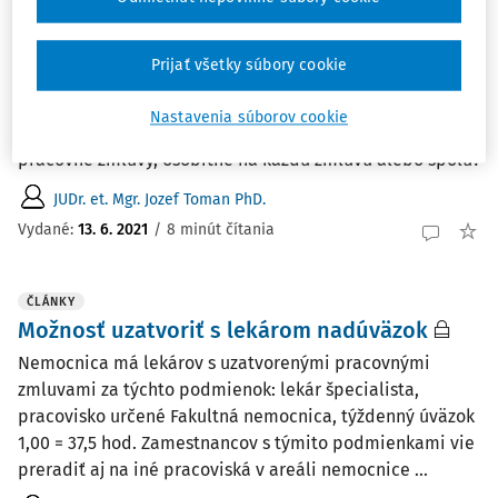
Posudzovanie dvoch pracovných zmlúv u
jedného zamestnávateľa z hľadiska doby
Prijať všetky súbory cookie
odpočinku a pracovného času
Posudzuje sa doba odpočinku a pracovného času
Nastavenia súborov cookie
u zamestnanca, ktorý má so zamestnávateľom dve
pracovné zmluvy, osobitne na každú zmluvu alebo spolu?
JUDr. et. Mgr. Jozef Toman PhD.
Vydané:
13. 6. 2021
/
8 minút čítania
ČLÁNKY
Možnosť uzatvoriť s lekárom nadúväzok
Nemocnica má lekárov s uzatvorenými pracovnými
zmluvami za týchto podmienok: lekár špecialista,
pracovisko určené Fakultná nemocnica, týždenný úväzok
1,00 = 37,5 hod. Zamestnancov s týmito podmienkami vie
preradiť aj na iné pracoviská v areáli nemocnice ...