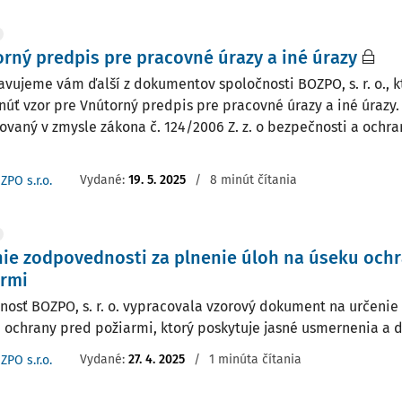
rný predpis pre pracovné úrazy a iné úrazy
avujeme vám ďalší z dokumentov spoločnosti BOZPO, s. r. o., k
núť vzor pre Vnútorný predpis pre pracovné úrazy a iné úrazy
ovaný v zmysle zákona č. 124/2006 Z. z. o bezpečnosti a ochran
Vydané:
19. 5. 2025
/
8 minút čítania
ZPO s.r.o.
ie zodpovednosti za plnenie úloh na úseku och
armi
nosť BOZPO, s. r. o. vypracovala vzorový dokument na určenie
i ochrany pred požiarmi, ktorý poskytuje jasné usmernenia a d
Vydané:
27. 4. 2025
/
1 minúta čítania
ZPO s.r.o.