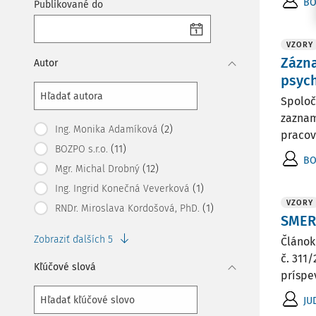
BO
Publikované do
VZORY
Zázna
Autor
psyc
Spoloč
zaznam
(2)
Ing. Monika Adamíková
pracov
(11)
BOZPO s.r.o.
BO
(12)
Mgr. Michal Drobný
(1)
Ing. Ingrid Konečná Veverková
VZORY
(1)
RNDr. Miroslava Kordošová, PhD.
SMER
Zobraziť ďalších 5
Článok
č. 311
Kľúčové slová
príspe
JU