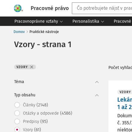
Pracovné právo
Pracovnoprávne vzťahy
Personalistika
Pracovné 
Domov
Praktické nástroje
Vzory - strana 1
VZORY
Počet vyhľa
Téma
VZORY
Typ obsahu
Lekár
(2148)
Články
1 až 2
(4586)
Otázky a odpovede
Dokume
(95)
Predpisy
č. 355
(61)
niekto
Vzory