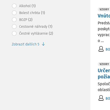
(1)
Alkohol
VZORY
(1)
Bolesť chrbta
Vnúto
(2)
BOZP
Predst
(1)
Cestovné náhrady
poskyt
(2)
Čestné vyhlásenie
vyprac
o ...
Zobraziť ďalších 5
BO
VZORY
Určen
poži
Spoloč
oblast
BO