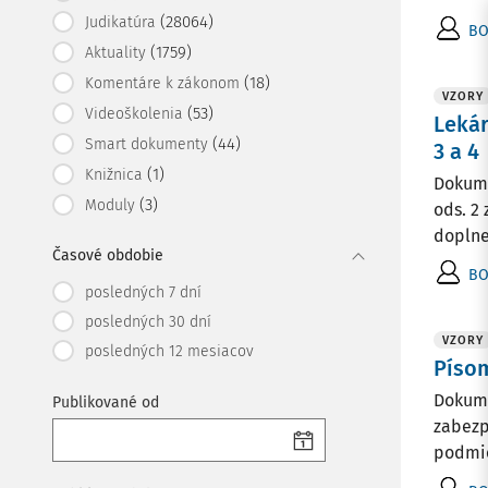
(28064)
Judikatúra
BO
(1759)
Aktuality
(18)
Komentáre k zákonom
VZORY
(53)
Videoškolenia
Lekár
(44)
Smart dokumenty
3 a 4
(1)
Knižnica
Dokume
(3)
Moduly
ods. 2
doplne
Časové obdobie
BO
posledných 7 dní
posledných 30 dní
VZORY
posledných 12 mesiacov
Píso
Dokume
Publikované od
zabezp
podmie