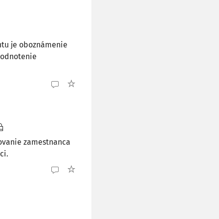
ntu je oboznámenie
hodnotenie
novanie zamestnanca
ci.