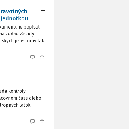
dravotných
 jednotkou
okumentu je popísať
, následne zásady
rskych priestorov tak
ade kontroly
pracovnom čase alebo
tropných látok,