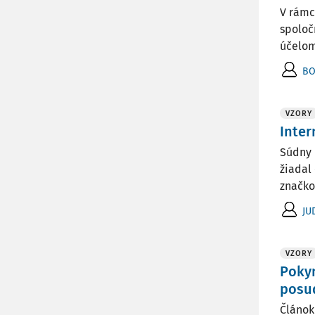
V rámc
spoloč
účelom
BO
VZORY
Inter
Súdny 
žiadal
značko
JU
VZORY
Pokyn
posu
Článok