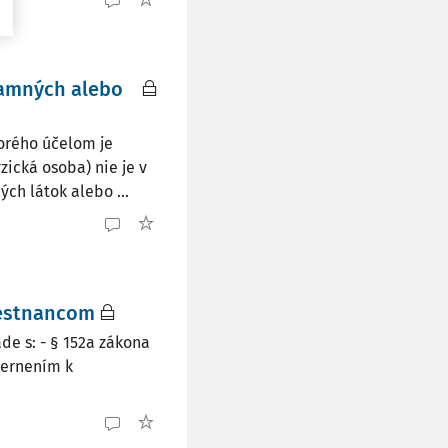
mamných alebo
torého účelom je
ická osoba) nie je v
h látok alebo ...
mestnancom
e s: - § 152a zákona
mernením k