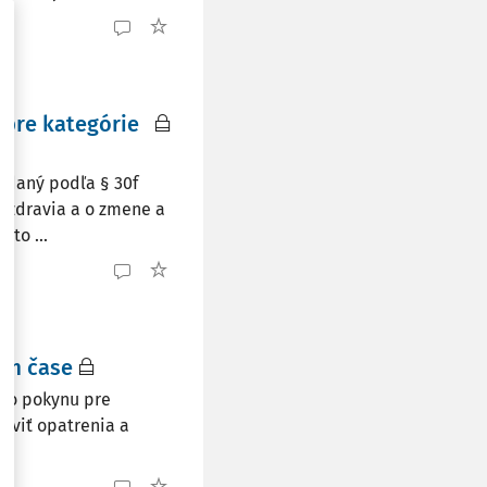
 pre kategórie
vydaný podľa § 30f
ho zdravia a o zmene a
hto ...
om čase
ého pokynu pre
oviť opatrenia a