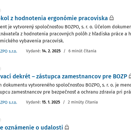
kol z hodnotenia ergonómie pracoviska
nt je vytvorený spoločnosťou BOZPO, s. r. o. Účelom dokume
návateľa z hodnotenia pracovných polôh z hľadiska práce a 
mického vybavenia pracovísk.
Vydané:
14. 2. 2025
/
6 minút čítania
ZPO s.r.o.
vací dekrét – zástupca zamestnancov pre BOZP
 dokumentu vytvoreného spoločnosťou BOZPO, s. r. o. je me
tupcu zamestnancov pre bezpečnosť a ochranu zdravia pri prá
Vydané:
15. 1. 2025
/
2 minúty čítania
ZPO s.r.o.
e oznámenie o udalosti