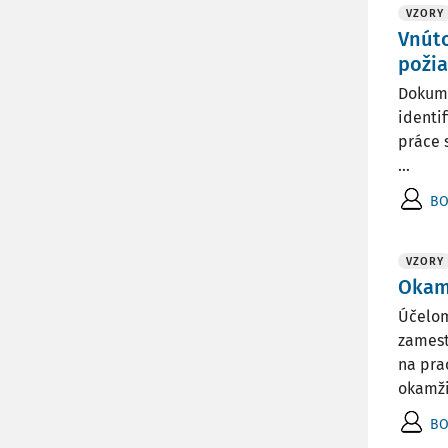
VZORY
Vnút
požia
Dokume
identi
práce 
...
BO
VZORY
Okam
Účelom
zamest
na pra
okamžit
BO