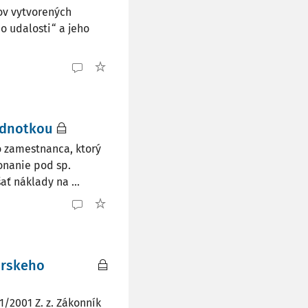
ov vytvorených
o udalosti“ a jeho
jednotkou
o zamestnanca, ktorý
onanie pod sp.
ť náklady na ...
árskeho
1/2001 Z. z. Zákonník