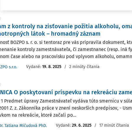
Vydané:
29. 9. 2025
/
7 minút čítania
ZPO s.r.o.
m z kontroly na zisťovanie požitia alkoholu, o
hotropných látok – hromadný záznam
nosť BOZPO s. r. o. si tentoraz pre vás pripravila dokument, k
enanie kontroly zamestnávateľa, či zamestnanec (resp. iná fyz
nom čase alebo na pracovisku pod vplyvom alkoholu, omamnýc
Vydané:
19. 8. 2025
/
2 minúty čítania
ZPO s.r.o.
NICA O poskytovaní príspevku na rekreáciu za
 1 Predmet úpravy Zamestnávateľ vydáva túto smernicu v súlad
/2001 Z. z. Zákonníka práce v znení neskorších predpisov, - Us
vkom na rekreácie, ktoré začali po...
Vydané:
29. 6. 2025
/
17 minút čítania
Dr. Tatiana Mičudová PhD.