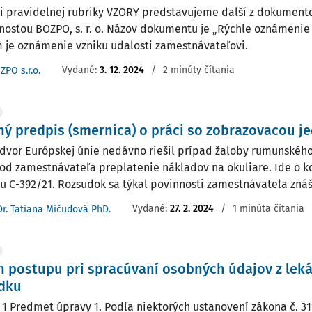
i pravidelnej rubriky VZORY predstavujeme ďalší z dokument
nosťou BOZPO, s. r. o. Názov dokumentu je „Rýchle oznámenie 
 je oznámenie vzniku udalosti zamestnávateľovi.
Vydané:
3. 12. 2024
/
2 minúty čítania
ZPO s.r.o.
ný predpis (smernica) o práci so zobrazovacou 
dvor Európskej únie nedávno riešil prípad žaloby rumunskéh
 od zamestnávateľa preplatenie nákladov na okuliare. Ide o k
u C-392/21. Rozsudok sa týkal povinnosti zamestnávateľa znáša
Vydané:
27. 2. 2024
/
1 minúta čítania
Dr. Tatiana Mičudová PhD.
 postupu pri spracúvaní osobných údajov z lek
dku
 1 Predmet úpravy 1. Podľa niektorých ustanovení zákona č. 31