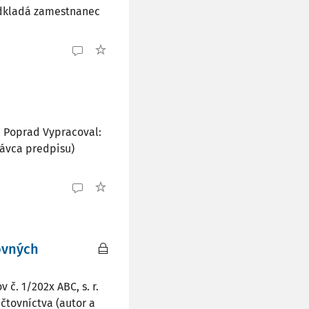
redkladá zamestnanec
. Poprad Vypracoval:
rávca predpisu)
ovných
č. 1/202x ABC, s. r.
čtovníctva (autor a