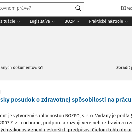
Mo
situácie
Legislatíva
BOZP
Praktické nástroje
61
daných dokumentov:
Zoradiť
sky posudok o zdravotnej spôsobilosti na prácu
nt je vytvorený spoločnosťou BOZPO, s. r. o. Vydaný je podľa §
/2007 Z. z. o ochrane, podpore a rozvoji verejného zdravia a 
rých zákonov v znení neskorších predpisov. Cieľom tohto dokum