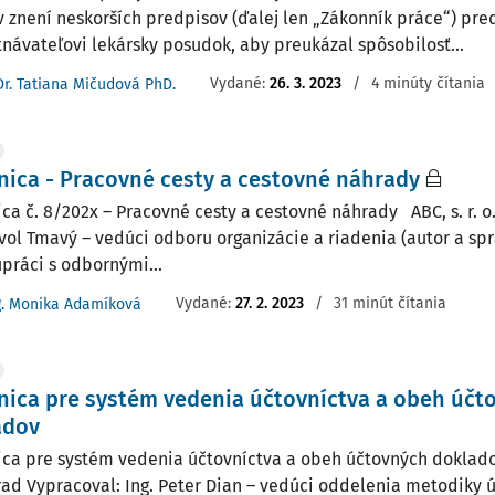
v znení neskorších predpisov (ďalej len „Zákonník práce“) p
návateľovi lekársky posudok, aby preukázal spôsobilosť...
Vydané:
26. 3. 2023
/
4 minúty čítania
Dr. Tatiana Mičudová PhD.
ica - Pracovné cesty a cestovné náhrady
ca č. 8/202x – Pracovné cesty a cestovné náhrady ABC, s. r. o
avol Tmavý – vedúci odboru organizácie a riadenia (autor a sp
upráci s odbornými...
Vydané:
27. 2. 2023
/
31 minút čítania
g. Monika Adamíková
ica pre systém vedenia účtovníctva a obeh účt
adov
ca pre systém vedenia účtovníctva a obeh účtovných dokladov 
rad Vypracoval: Ing. Peter Dian – vedúci oddelenia metodiky ú