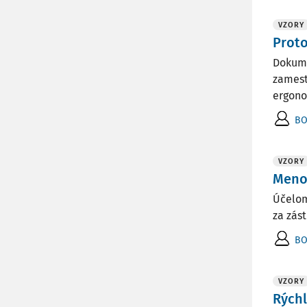
VZORY
Proto
Dokume
zamest
ergono
BO
VZORY
Meno
Účelom
za zás
BO
VZORY
Rýchl