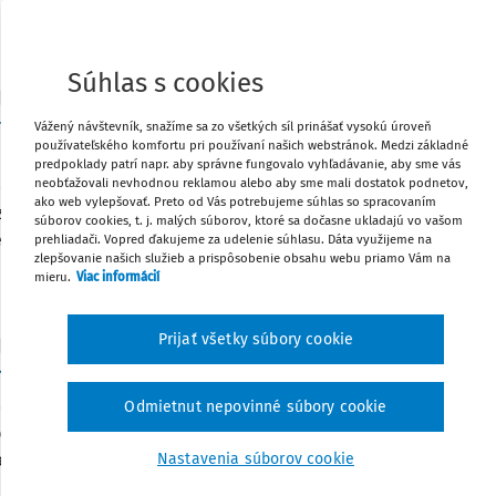
Vydané:
31. 12. 2025
/
4 minúty čítania
ZPO s.r.o.
Súhlas s cookies
sky posudok o zdravotnej spôsobilosti na prácu
Vážený návštevník, snažíme sa zo všetkých síl prinášať vysokú úroveň
používateľského komfortu pri používaní našich webstránok. Medzi základné
predpoklady patrí napr. aby správne fungovalo vyhľadávanie, aby sme vás
neobťažovali nevhodnou reklamou alebo aby sme mali dostatok podnetov,
nt spoločnosti BOZPO, s. r. o., ktorý vám predstavujeme, je 
ako web vylepšovať. Preto od Vás potrebujeme súhlas so spracovaním
 zákona č. 355/2007 Z. z. o ochrane, podpore a rozvoji verejné
súborov cookies, t. j. malých súborov, ktoré sa dočasne ukladajú vo vašom
ní niektorých zákonov v znení neskorších predpisov. Cieľom to
prehliadači. Vopred ďakujeme za udelenie súhlasu. Dáta využijeme na
zlepšovanie našich služieb a prispôsobenie obsahu webu priamo Vám na
Vydané:
30. 10. 2025
/
4 minúty čítania
mieru.
Viac informácií
ZPO s.r.o.
Prijať všetky súbory cookie
mný pokyn na zabezpečenie OPP v mimopracovn
nt je vytvorený spoločnosťou BOZPO, s. r. o. Účelom písomn
Odmietnut nepovinné súbory cookie
ečenie ochrany pred požiarmi v mimopracovnom čase je stan
nky protipožiarnej bezpečnosti.
Nastavenia súborov cookie