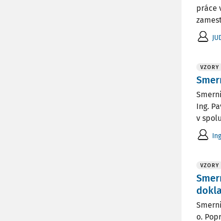
práce 
zamest
JU
VZORY
Smern
Smerni
Ing. P
v spol
In
VZORY
Smern
dokl
Smerni
o. Pop