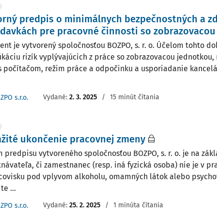
orný predpis o minimálnych bezpečnostných a z
davkách pre pracovné činnosti so zobrazovacou
nt je vytvorený spoločnosťou BOZPO, s. r. o. Účelom tohto d
fikáciu rizík vyplývajúcich z práce so zobrazovacou jednotkou
s počítačom, režim práce a odpočinku a usporiadanie kancelá
Vydané:
2. 3. 2025
/
15 minút čítania
ZPO s.r.o.
žité ukončenie pracovnej zmeny
 predpisu vytvoreného spoločnosťou BOZPO, s. r. o. je na zákl
návateľa, či zamestnanec (resp. iná fyzická osoba) nie je v 
covisku pod vplyvom alkoholu, omamných látok alebo psycho
e ...
Vydané:
25. 2. 2025
/
1 minúta čítania
ZPO s.r.o.