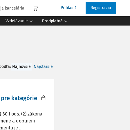
Prihlásiť
Registrácia
ja kancelária
Vzdelávanie
Predplatné
 podľa
:
Najnovšie
Najstaršie
 pre kategórie
 30 f ods. (2) zákona
o zmene a doplnení
entu je ...