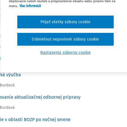
zlepšovanie našich služieb a prispôsobenie obsahu webu priamo Vám na
mieru.
Viac informácií
Prijať všetky súbory cookie
a pracovných úrazov
Odmietnut nepovinné súbory cookie
urencia Jančurová
Nastavenia súborov cookie
tori práce skontrolovali viac ako tri desiatky zimných štadión
cká výučba
 Burdová
ovanie aktualizačnej odbornej prípravy
 Burdová
ie v oblasti BOZP po nočnej smene