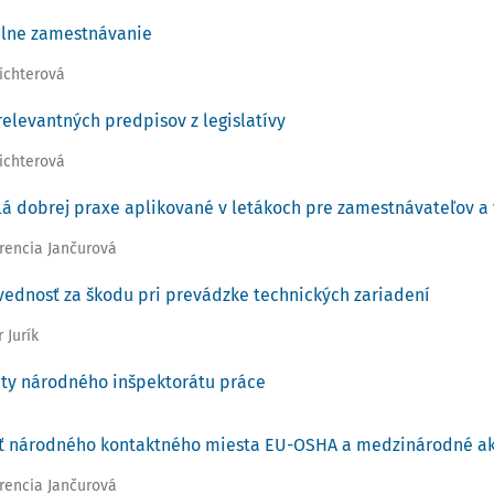
lne zamestnávanie
Richterová
relevantných predpisov z legislatívy
Richterová
lá dobrej praxe aplikované v letákoch pre zamestnávateľov a 
urencia Jančurová
ednosť za škodu pri prevádzke technických zariadení
 Jurík
ity národného inšpektorátu práce
ť národného kontaktného miesta EU-OSHA a medzinárodné ak
urencia Jančurová