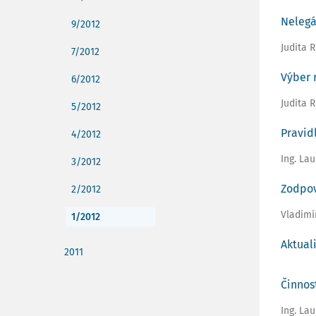
Nelegá
9/2012
Judita 
7/2012
Výber 
6/2012
Judita 
5/2012
Pravid
4/2012
Ing. La
3/2012
Zodpov
2/2012
Vladimír
1/2012
Aktual
2011
Činnos
Ing. La