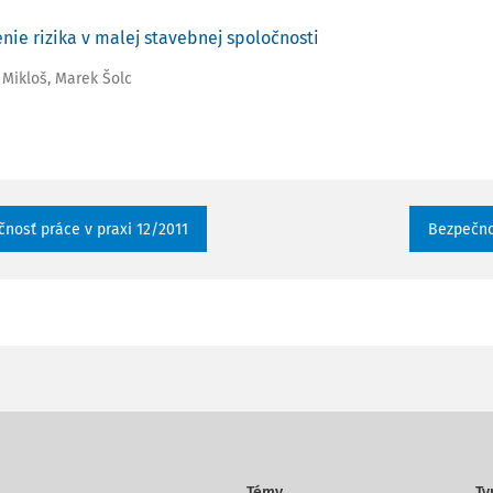
nie rizika v malej stavebnej spoločnosti
 Mikloš
,
Marek Šolc
nosť práce v praxi 12/2011
Bezpečno
Témy
Ty