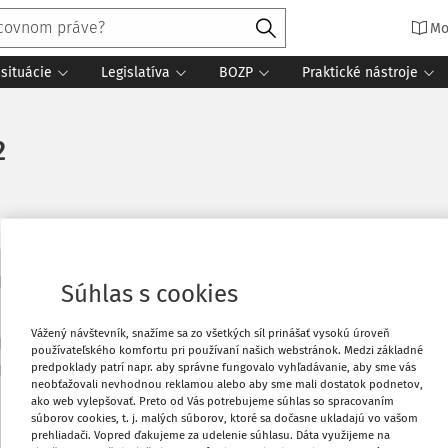
Mo
situácie
Legislatíva
BOZP
Praktické nástroje
2
1/2012
Súhlas s cookies
Vážený návštevník, snažíme sa zo všetkých síl prinášať vysokú úroveň
používateľského komfortu pri používaní našich webstránok. Medzi základné
predpoklady patrí napr. aby správne fungovalo vyhľadávanie, aby sme vás
neobťažovali nevhodnou reklamou alebo aby sme mali dostatok podnetov,
ako web vylepšovať. Preto od Vás potrebujeme súhlas so spracovaním
súborov cookies, t. j. malých súborov, ktoré sa dočasne ukladajú vo vašom
prehliadači. Vopred ďakujeme za udelenie súhlasu. Dáta využijeme na