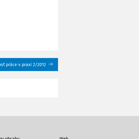
sť práce v praxi 2/2012
py obsahu
Web