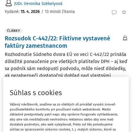
JUDr. Veronika Székelyová
Vydané:
15. 4. 2026
/
13 minút čítania
ČLÁNKY
Rozsudok C-442/22: Fiktívne vystavené
faktúry zamestnancom
Rozhodnutie Súdneho dvora EÚ vo veci C-442/22 prináša
dôležité ponaučenie pre všetkých platiteľov DPH – aj keď
sa podnik sám nedopustí podvodu, môže niesť dôsledky,
ak nezabezpečí dostatočný dohľad nad vlastnými
zamestnancami.
Súhlas s cookies
Accace k.s.
Vydané:
30. 12. 2025
/
2 minúty čítania
Vážený návštevník, snažíme sa zo všetkých síl prinášať vysokú úroveň
používateľského komfortu pri používaní našich webstránok. Medzi
základné predpoklady patrí napr. aby správne fungovalo vyhľadávanie,
aby sme vás neobťažovali nevhodnou reklamou alebo aby sme mali
ČLÁNKY
dostatok podnetov, ako web vylepšovať. Preto od Vás potrebujeme
Ochrana oznamovateľov
súhlas so spracovaním súborov cookies, t. j. malých súborov, ktoré sa