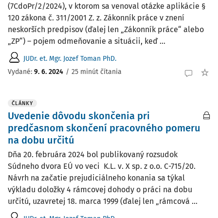
(7CdoPr/2/2024), v ktorom sa venoval otázke aplikácie §
120 zákona č. 311/2001 Z. z. Zákonník práce v znení
neskorších predpisov (ďalej len „Zákonník práce“ alebo
„ZP“) – pojem odmeňovanie a situácii, keď ...
JUDr. et. Mgr. Jozef Toman PhD.
Vydané:
9. 6. 2024
/
25 minút čítania
ČLÁNKY
Uvedenie dôvodu skončenia pri
predčasnom skončení pracovného pomeru
na dobu určitú
Dňa 20. februára 2024 bol publikovaný rozsudok
Súdneho dvora EÚ vo veci K.L. v. X sp. z o.o. C-715/20.
Návrh na začatie prejudiciálneho konania sa týkal
výkladu doložky 4 rámcovej dohody o práci na dobu
určitú, uzavretej 18. marca 1999 (ďalej len „rámcová ...