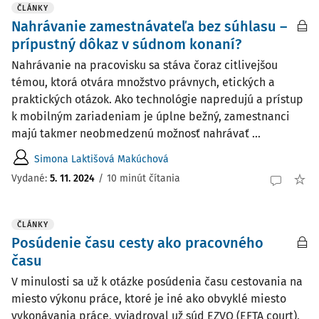
ČLÁNKY
Nahrávanie zamestnávateľa bez súhlasu –
prípustný dôkaz v súdnom konaní?
Nahrávanie na pracovisku sa stáva čoraz citlivejšou
témou, ktorá otvára množstvo právnych, etických a
praktických otázok. Ako technológie napredujú a prístup
k mobilným zariadeniam je úplne bežný, zamestnanci
majú takmer neobmedzenú možnosť nahrávať ...
Simona Laktišová Makúchová
Vydané:
5. 11. 2024
/
10 minút čítania
ČLÁNKY
Posúdenie času cesty ako pracovného
času
V minulosti sa už k otázke posúdenia času cestovania na
miesto výkonu práce, ktoré je iné ako obvyklé miesto
vykonávania práce, vyjadroval už súd EZVO (EFTA court),