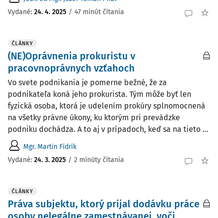
Vydané:
24. 4. 2025
/
47 minút čítania
ČLÁNKY
(NE)Oprávnenia prokuristu v
pracovnoprávnych vzťahoch
Vo svete podnikania je pomerne bežné, že za
podnikateľa koná jeho prokurista. Tým môže byť len
fyzická osoba, ktorá je udelením prokúry splnomocnená
na všetky právne úkony, ku ktorým pri prevádzke
podniku dochádza. A to aj v prípadoch, keď sa na tieto ...
Mgr. Martin Fidrik
Vydané:
24. 3. 2025
/
2 minúty čítania
ČLÁNKY
Práva subjektu, ktorý prijal dodávku práce
osoby nelegálne zamestnávanej, voči