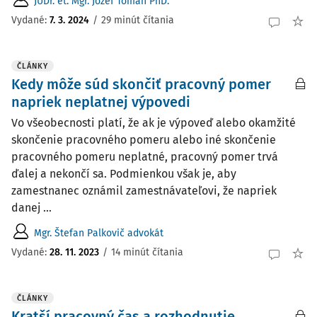
JUDr. et. Mgr. Jozef Toman PhD.
Vydané:
7. 3. 2024
/
29 minút čítania
ČLÁNKY
Kedy môže súd skončiť pracovný pomer
napriek neplatnej výpovedi
Vo všeobecnosti platí, že ak je výpoveď alebo okamžité
skončenie pracovného pomeru alebo iné skončenie
pracovného pomeru neplatné, pracovný pomer trvá
ďalej a nekončí sa. Podmienkou však je, aby
zamestnanec oznámil zamestnávateľovi, že napriek
danej ...
Mgr. Štefan Palkovič advokát
Vydané:
28. 11. 2023
/
14 minút čítania
ČLÁNKY
Kratší pracovný čas a rozhodnutie