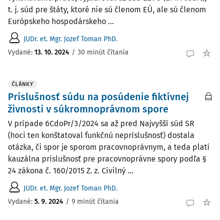
t. j. súd pre štáty, ktoré nie sú členom EÚ, ale sú členom
Európskeho hospodárskeho ...
JUDr. et. Mgr. Jozef Toman PhD.
Vydané:
13. 10. 2024
/
30 minút čítania
ČLÁNKY
Príslušnosť súdu na posúdenie fiktívnej
živnosti v súkromnoprávnom spore
V prípade 6CdoPr/3/2024 sa až pred Najvyšší súd SR
(hoci ten konštatoval funkčnú nepríslušnosť) dostala
otázka, či spor je sporom pracovnoprávnym, a teda platí
kauzálna príslušnosť pre pracovnoprávne spory podľa §
24 zákona č. 160/2015 Z. z. Civilný ...
JUDr. et. Mgr. Jozef Toman PhD.
Vydané:
5. 9. 2024
/
9 minút čítania