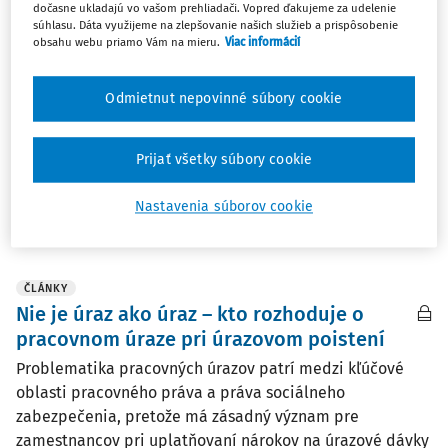
protispoločenskej činnosti v EÚ
dočasne ukladajú vo vašom prehliadači. Vopred ďakujeme za udelenie
súhlasu. Dáta využijeme na zlepšovanie našich služieb a prispôsobenie
Problematika whistleblowingu sa v posledných rokoch
obsahu webu priamo Vám na mieru.
Viac informácií
stala pevnou súčasťou pracovnoprávnej reality.
Slovensko prijalo zákon č. 54/2019 Z. z. o ochrane
Odmietnut nepovinné súbory cookie
oznamovateľov protispoločenskej činnosti a jeho
neskoršie novelizácie, ktoré reagujú aj na európsku
úpravu ...
Prijať všetky súbory cookie
JUDr. Michal Želonka
Nastavenia súborov cookie
Vydané:
26. 11. 2025
/
6 minút čítania
ČLÁNKY
Nie je úraz ako úraz – kto rozhoduje o
pracovnom úraze pri úrazovom poistení
Problematika pracovných úrazov patrí medzi kľúčové
oblasti pracovného práva a práva sociálneho
zabezpečenia, pretože má zásadný význam pre
zamestnancov pri uplatňovaní nárokov na úrazové dávky