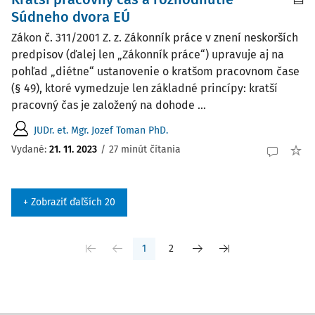
Súdneho dvora EÚ
Zákon č. 311/2001 Z. z. Zákonník práce v znení neskorších
predpisov (ďalej len „Zákonník práce“) upravuje aj na
pohľad „diétne“ ustanovenie o kratšom pracovnom čase
(§ 49), ktoré vymedzuje len základné princípy: kratší
pracovný čas je založený na dohode ...
JUDr. et. Mgr. Jozef Toman PhD.
Vydané:
21. 11. 2023
/
27 minút čítania
+ Zobraziť ďaľších 20
1
2