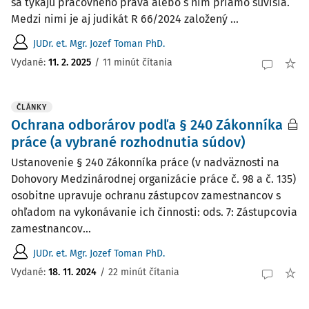
sa týkajú pracovného práva alebo s ním priamo súvisia.
Medzi nimi je aj judikát R 66/2024 založený ...
JUDr. et. Mgr. Jozef Toman PhD.
Vydané:
11. 2. 2025
/
11 minút čítania
ČLÁNKY
Ochrana odborárov podľa § 240 Zákonníka
práce (a vybrané rozhodnutia súdov)
Ustanovenie § 240 Zákonníka práce (v nadväznosti na
Dohovory Medzinárodnej organizácie práce č. 98 a č. 135)
osobitne upravuje ochranu zástupcov zamestnancov s
ohľadom na vykonávanie ich činnosti: ods. 7: Zástupcovia
zamestnancov...
JUDr. et. Mgr. Jozef Toman PhD.
Vydané:
18. 11. 2024
/
22 minút čítania