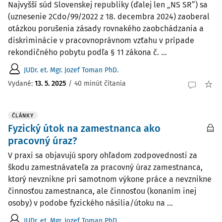
Najvyšší súd Slovenskej republiky (ďalej len „NS SR“) sa
(uznesenie 2Cdo/99/2022 z 18. decembra 2024) zaoberal
otázkou porušenia zásady rovnakého zaobchádzania a
diskriminácie v pracovnoprávnom vzťahu v prípade
rekondičného pobytu podľa § 11 zákona č. ...
JUDr. et. Mgr. Jozef Toman PhD.
Vydané:
13. 5. 2025
/
40 minút čítania
ČLÁNKY
Fyzický útok na zamestnanca ako
pracovný úraz?
V praxi sa objavujú spory ohľadom zodpovednosti za
škodu zamestnávateľa za pracovný úraz zamestnanca,
ktorý nevznikne pri samotnom výkone práce a nevznikne
činnosťou zamestnanca, ale činnosťou (konaním inej
osoby) v podobe fyzického násilia/útoku na ...
JUDr. et. Mgr. Jozef Toman PhD.