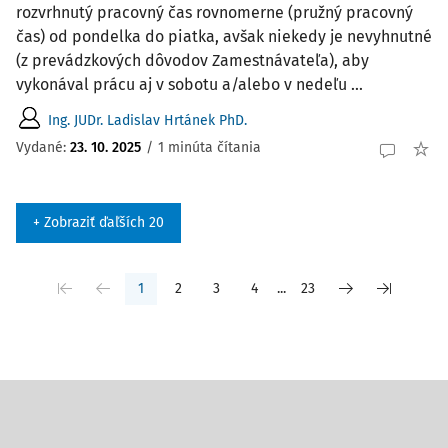
rozvrhnutý pracovný čas rovnomerne (pružný pracovný
čas) od pondelka do piatka, avšak niekedy je nevyhnutné
(z prevádzkových dôvodov Zamestnávateľa), aby
vykonával prácu aj v sobotu a/alebo v nedeľu ...
Ing. JUDr. Ladislav Hrtánek PhD.
Vydané
:
23. 10. 2025
/
1 minúta čítania
+ Zobraziť ďaľších 20
1
2
3
4
...
23