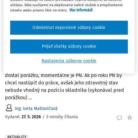
dvojzmennej prevádzky, či tieto ustanovenia ...
súhlasu. Dáta využijeme na zlepšovanie našich služieb a prispôsobenie
obsahu webu priamo Vám na mieru.
Viac informácií
prof. JUDr. Marek Švec PhD., LL.M.
Vydané
:
1. 6. 2026
/
3 minúty čítania
Odmietnut nepovinné súbory cookie
OTÁZKY A ODPOVEDE
Prijať všetky súbory cookie
Odstupné a odchodné
Zamestnanec odpracoval 25 rokov, je však už v
Nastavenia súborov cookie
dôchodkovom veku, momentálne má 68 rokov. Vlani
dostal porážku, momentálne je PN. Ak po roku PN by
chcel nastúpiť do práce, avšak jeho zdravotný stav
nebude vhodný na pozíciu skladníka (vykonával pred
porážkou) ...
Ing. Iveta Matlovičová
Vydané
:
27. 5. 2026
/
3 minúty čítania
AKTUALITY