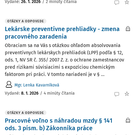
Vydané
:
26. 1. 2026
/
2 minúty čítania
OTÁZKY A ODPOVEDE
Lekárske preventívne prehliadky - zmena
pracovného zaradenia
Obraciam sa na Vás s otázkou ohľadom absolvovania
preventívnych lekárskych prehliadok (LPP) podľa § 12,
ods. 1, NV SR č. 355/ 2007 Z. z. o ochrane zamestnancov
pred rizikami súvisiacimi s expozíciou chemickým
faktorom pri práci. V tomto nariadení je v § ...
Mgr. Lenka Kavarníková
Vydané
:
8. 1. 2026
/
4 minúty čítania
OTÁZKY A ODPOVEDE
Pracovné voľno s náhradou mzdy § 141
ods. 3 písm. b) Zákonníka práce