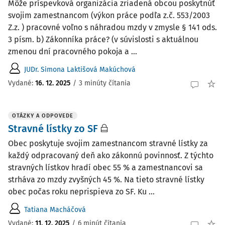
Môže príspevková organizácia zriadená obcou poskytnúť
svojim zamestnancom (výkon práce podľa z.č. 553/2003
Z.z. ) pracovné voľno s náhradou mzdy v zmysle § 141 ods.
3 písm. b) Zákonníka práce? (v súvislosti s aktuálnou
zmenou dní pracovného pokoja a ...
JUDr. Simona Laktišová Makúchová
Vydané
:
16. 12. 2025
/
3 minúty čítania
OTÁZKY A ODPOVEDE
Stravné lístky zo SF
Obec poskytuje svojim zamestnancom stravné lístky za
každý odpracovaný deň ako zákonnú povinnosť. Z týchto
stravných lístkov hradí obec 55 % a zamestnancovi sa
strháva zo mzdy zvyšných 45 %. Na tieto stravné lístky
obec počas roku neprispieva zo SF. Ku ...
Tatiana Macháčová
Vydané
:
11. 12. 2025
/
6 minút čítania