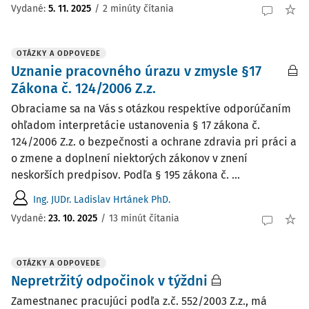
Vydané
:
5. 11. 2025
/
2 minúty čítania
OTÁZKY A ODPOVEDE
Uznanie pracovného úrazu v zmysle §17
Zákona č. 124/2006 Z.z.
Obraciame sa na Vás s otázkou respektíve odporúčaním
ohľadom interpretácie ustanovenia § 17 zákona č.
124/2006 Z.z. o bezpečnosti a ochrane zdravia pri práci a
o zmene a doplnení niektorých zákonov v znení
neskorších predpisov. Podľa § 195 zákona č. ...
Ing. JUDr. Ladislav Hrtánek PhD.
Vydané
:
23. 10. 2025
/
13 minút čítania
OTÁZKY A ODPOVEDE
Nepretržitý odpočinok v týždni
Zamestnanec pracujúci podľa z.č. 552/2003 Z.z., má