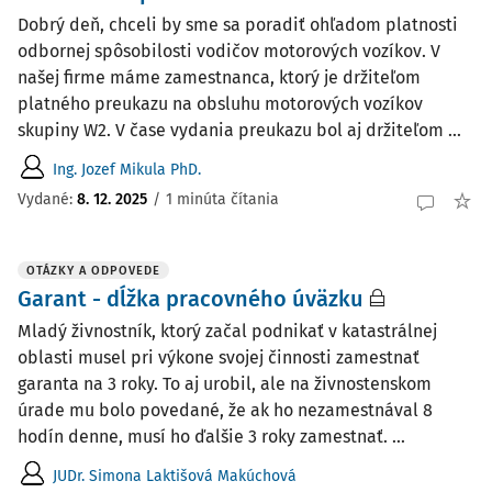
Dobrý deň, chceli by sme sa poradiť ohľadom platnosti
odbornej spôsobilosti vodičov motorových vozíkov. V
našej firme máme zamestnanca, ktorý je držiteľom
platného preukazu na obsluhu motorových vozíkov
skupiny W2. V čase vydania preukazu bol aj držiteľom ...
Ing. Jozef Mikula PhD.
Vydané
:
8. 12. 2025
/
1 minúta čítania
OTÁZKY A ODPOVEDE
Garant - dĺžka pracovného úväzku
Mladý živnostník, ktorý začal podnikať v katastrálnej
oblasti musel pri výkone svojej činnosti zamestnať
garanta na 3 roky. To aj urobil, ale na živnostenskom
úrade mu bolo povedané, že ak ho nezamestnával 8
hodín denne, musí ho ďalšie 3 roky zamestnať. ...
JUDr. Simona Laktišová Makúchová