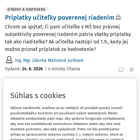
OTÁZKY A ODPOVEDE
Príplatky učiteľky poverenej riadením
Chcem sa spýtať, či pani učiteľke v MŠ bez právnej
subjektivity poverenej riadením patria všetky príplatky
tak ako riaditeľke? Ak učiteľka nastúpi od 1.9., kedy jej
možno priznať príplatok za hodnotenie?
Ing. Mgr. Zdenka Matulová Juríková
Vydané
:
24. 6. 2026
/
4 minúty čítania
OTÁZKY A ODPOVEDE
Súhlas s cookies
Prechod práv a povinností z
pracovnoprávnych vzťahov
Vážený návštevník, snažíme sa zo všetkých síl prinášať vysokú úroveň
používateľského komfortu pri používaní našich webstránok. Medzi
Chcem sa opýtať na aplikáciu Zákonníka práce § 28,§ 29,
základné predpoklady patrí napr. aby správne fungovalo vyhľadávanie,
a to v takom prípade, ak mesto je zriaďovateľom
aby sme vás neobťažovali nevhodnou reklamou alebo aby sme mali
základnej školy a časť žiakov a zamestnancov prejde na
dostatok podnetov, ako web vylepšovať. Preto od Vás potrebujeme
súhlas so spracovaním súborov cookies, t. j. malých súborov, ktoré sa
iného zriaďovateľa /cirkevného/ z dôvodu odstránenia
dočasne ukladajú vo vašom prehliadači. Vopred ďakujeme za udelenie