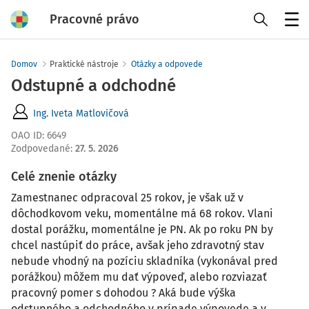
Pracovné právo
Menu
Domov
Praktické nástroje
Otázky a odpovede
Odstupné a odchodné
Ing. Iveta Matlovičová
OAO ID
:
6649
Zodpovedané
:
27. 5. 2026
Celé znenie otázky
Zamestnanec odpracoval 25 rokov, je však už v
dôchodkovom veku, momentálne má 68 rokov. Vlani
dostal porážku, momentálne je PN. Ak po roku PN by
chcel nastúpiť do práce, avšak jeho zdravotný stav
nebude vhodný na pozíciu skladníka (vykonával pred
porážkou) môžem mu dať výpoveď, alebo rozviazať
pracovný pomer s dohodou ? Aká bude výška
odstupného a odchodného v prípade výpovede a v