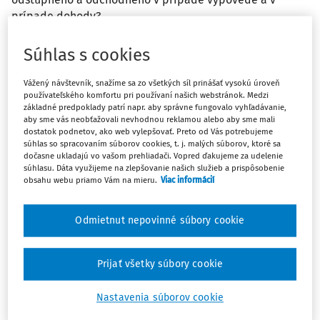
prípade dohody?
Súhlas s cookies
Odpoveď
Vážený návštevník, snažíme sa zo všetkých síl prinášať vysokú úroveň
používateľského komfortu pri používaní našich webstránok. Medzi
Máte predplatné?
Prihláste sa
základné predpoklady patrí napr. aby správne fungovalo vyhľadávanie,
aby sme vás neobťažovali nevhodnou reklamou alebo aby sme mali
dostatok podnetov, ako web vylepšovať. Preto od Vás potrebujeme
súhlas so spracovaním súborov cookies, t. j. malých súborov, ktoré sa
dočasne ukladajú vo vašom prehliadači. Vopred ďakujeme za udelenie
súhlasu. Dáta využijeme na zlepšovanie našich služieb a prispôsobenie
obsahu webu priamo Vám na mieru.
Viac informácií
Ups, zatiaľ ste si prečítali len
začiatok...
Odmietnut nepovinné súbory cookie
Celý odborný obsah z tejto oblasti je
Prijať všetky súbory cookie
dostupný predplatiteľom portálu.
Nastavenia súborov cookie
Odomknite si prístup k odbornému obsahu