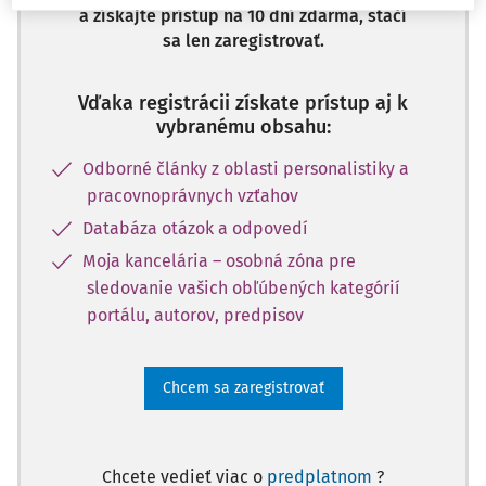
a získajte prístup na 10 dní zdarma, stačí
sa len zaregistrovať.
Vďaka registrácii získate prístup aj k
vybranému obsahu:
Odborné články z oblasti personalistiky a
pracovnoprávnych vzťahov
Databáza otázok a odpovedí
Moja kancelária – osobná zóna pre
sledovanie vašich obľúbených kategórií
portálu, autorov, predpisov
Chcem sa zaregistrovať
Chcete vedieť viac o
predplatnom
?