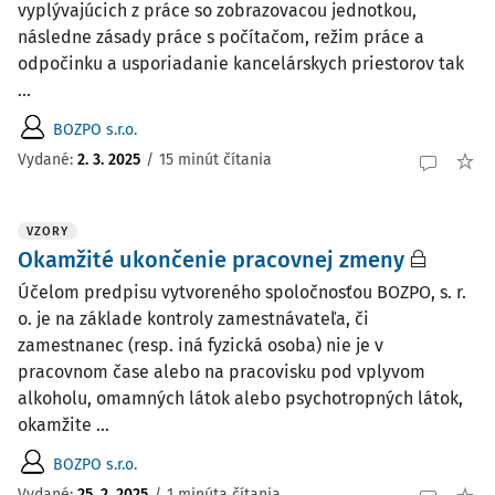
vyplývajúcich z práce so zobrazovacou jednotkou,
následne zásady práce s počítačom, režim práce a
odpočinku a usporiadanie kancelárskych priestorov tak
...
BOZPO s.r.o.
Vydané:
2. 3. 2025
/
15 minút čítania
VZORY
Okamžité ukončenie pracovnej zmeny
Účelom predpisu vytvoreného spoločnosťou BOZPO, s. r.
o. je na základe kontroly zamestnávateľa, či
zamestnanec (resp. iná fyzická osoba) nie je v
pracovnom čase alebo na pracovisku pod vplyvom
alkoholu, omamných látok alebo psychotropných látok,
okamžite ...
BOZPO s.r.o.
Vydané:
25. 2. 2025
/
1 minúta čítania