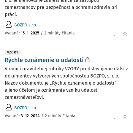
r. o. je menovanie zamestnanca za zástupcu
zamestnancov pre bezpečnosť a ochranu zdravia pri
práci.
BOZPO s.r.o.
Vydané:
15. 1. 2025
/
2 minúty čítania
VZORY
Rýchle oznámenie o udalosti
V rámci pravidelnej rubriky VZORY predstavujeme ďalší z
dokumentov vytvorených spoločnosťou BOZPO, s. r. o.
Názov dokumentu je „Rýchle oznámenie o udalosti“
a jeho účelom je oznámenie vzniku udalosti
zamestnávateľovi.
BOZPO s.r.o.
Vydané:
3. 12. 2024
/
2 minúty čítania