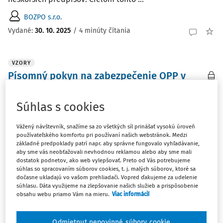
BOZPO s.r.o.
Vydané:
30. 10. 2025
/
4 minúty čítania
VZORY
Písomný pokyn na zabezpečenie OPP v
mimopracovnom čase
Dokument je vytvorený spoločnosťou BOZPO, s. r. o.
Súhlas s cookies
Účelom písomného pokynu pre zabezpečenie ochrany
pred požiarmi v mimopracovnom čase je stanoviť
Vážený návštevník, snažíme sa zo všetkých síl prinášať vysokú úroveň
používateľského komfortu pri používaní našich webstránok. Medzi
opatrenia a podmienky protipožiarnej bezpečnosti.
základné predpoklady patrí napr. aby správne fungovalo vyhľadávanie,
aby sme vás neobťažovali nevhodnou reklamou alebo aby sme mali
BOZPO s.r.o.
dostatok podnetov, ako web vylepšovať. Preto od Vás potrebujeme
súhlas so spracovaním súborov cookies, t. j. malých súborov, ktoré sa
Vydané:
29. 9. 2025
/
7 minút čítania
dočasne ukladajú vo vašom prehliadači. Vopred ďakujeme za udelenie
súhlasu. Dáta využijeme na zlepšovanie našich služieb a prispôsobenie
obsahu webu priamo Vám na mieru.
Viac informácií
VZORY
Záznam z kontroly na zisťovanie požitia
Odmietnut nepovinné súbory cookie