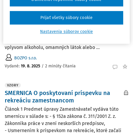
alkoholu, omamných alebo
psychotropných látok – hromadný záznam
Prijať všetky súbory cookie
Spoločnosť BOZPO s. r. o. si tentoraz pre vás pripravila
dokument, ktorého účelom je zaznamenanie kontroly
Nastavenia súborov cookie
zamestnávateľa, či zamestnanec (resp. iná fyzická osoba)
nie je v pracovnom čase alebo na pracovisku pod
vplyvom alkoholu, omamných látok alebo ...
BOZPO s.r.o.
Vydané:
19. 8. 2025
/
2 minúty čítania
VZORY
SMERNICA O poskytovaní príspevku na
rekreáciu zamestnancom
Článok 1 Predmet úpravy Zamestnávateľ vydáva túto
smernicu v súlade s: - § 152a zákona č. 311/2001 Z. z.
Zákonníka práce v znení neskorších predpisov,
- Usmernením k príspevkom na rekreácie, ktoré začali