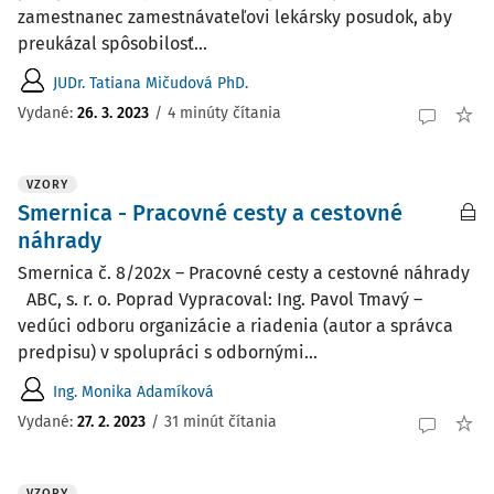
zamestnanec zamestnávateľovi lekársky posudok, aby
preukázal spôsobilosť...
JUDr. Tatiana Mičudová PhD.
Vydané:
26. 3. 2023
/
4 minúty čítania
VZORY
Smernica - Pracovné cesty a cestovné
náhrady
Smernica č. 8/202x – Pracovné cesty a cestovné náhrady
ABC, s. r. o. Poprad Vypracoval: Ing. Pavol Tmavý –
vedúci odboru organizácie a riadenia (autor a správca
predpisu) v spolupráci s odbornými...
Ing. Monika Adamíková
Vydané:
27. 2. 2023
/
31 minút čítania
VZORY