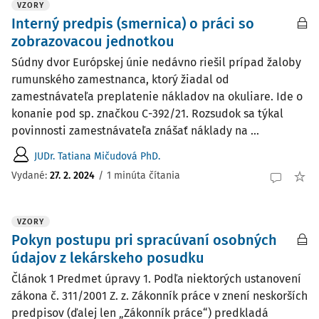
VZORY
Interný predpis (smernica) o práci so
zobrazovacou jednotkou
Súdny dvor Európskej únie nedávno riešil prípad žaloby
rumunského zamestnanca, ktorý žiadal od
zamestnávateľa preplatenie nákladov na okuliare. Ide o
konanie pod sp. značkou C-392/21. Rozsudok sa týkal
povinnosti zamestnávateľa znášať náklady na ...
JUDr. Tatiana Mičudová PhD.
Vydané:
27. 2. 2024
/
1 minúta čítania
VZORY
Pokyn postupu pri spracúvaní osobných
údajov z lekárskeho posudku
Článok 1 Predmet úpravy 1. Podľa niektorých ustanovení
zákona č. 311/2001 Z. z. Zákonník práce v znení neskorších
predpisov (ďalej len „Zákonník práce“) predkladá