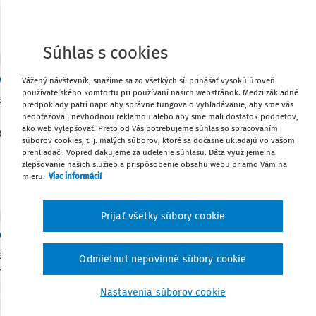
Súhlas s cookies
 DOKUMENTY
da o hmotnej zodpovednosti
Vážený návštevník, snažíme sa zo všetkých síl prinášať vysokú úroveň
používateľského komfortu pri používaní našich webstránok. Medzi základné
 o hmotnej zodpovednosti musí byť v zmysle § 182 ods. 2 ZP 
predpoklady patrí napr. aby správne fungovalo vyhľadávanie, aby sme vás
 Nedodržanie uvedenej formy spôsobuje absolútnu neplatnosť
neobťažovali nevhodnou reklamou alebo aby sme mali dostatok podnetov,
ako web vylepšovať. Preto od Vás potrebujeme súhlas so spracovaním
om na uvádzanú doložku neplatnosti. Oprávneným subjektom n
súborov cookies, t. j. malých súborov, ktoré sa dočasne ukladajú vo vašom
prehliadači. Vopred ďakujeme za udelenie súhlasu. Dáta využijeme na
zlepšovanie našich služieb a prispôsobenie obsahu webu priamo Vám na
mieru.
Viac informácií
Prijať všetky súbory cookie
 DOKUMENTY
a o náhrade škody a spôsobe jej úhrady
avuje dvojstranný právny úkon, predmetom ktorého je dohod
Odmietnut nepovinné súbory cookie
h príde k náhrade škody zo strany zamestnanca. Dohoda o uzn
u škody a o spôsobe uhradenia škody spravidla obsahuje uz
Nastavenia súborov cookie
ť ...