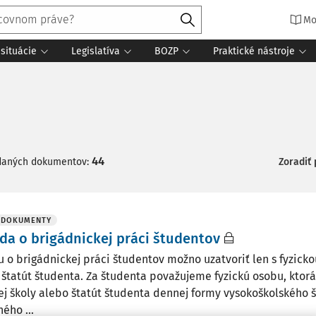
Mo
situácie
Legislatíva
BOZP
Praktické nástroje
44
daných dokumentov:
Zoradiť
 DOKUMENTY
a o brigádnickej práci študentov
 o brigádnickej práci študentov možno uzatvoriť len s fyzicko
 štatút študenta. Za študenta považujeme fyzickú osobu, ktorá
ej školy alebo štatút študenta dennej formy vysokoškolského 
ého ...