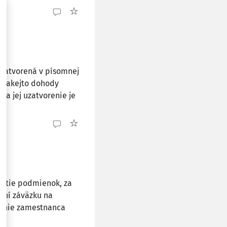
uzatvorená v písomnej
 takejto dohody
a jej uzatvorenie je
nutie podmienok, za
aní záväzku na
nanie zamestnanca