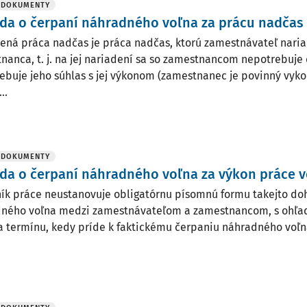
 DOKUMENTY
da o čerpaní náhradného voľna za prácu nadčas
ená práca nadčas je práca nadčas, ktorú zamestnávateľ naria
nanca, t. j. na jej nariadení sa so zamestnancom nepotrebuje
ebuje jeho súhlas s jej výkonom (zamestnanec je povinný vyko
..
 DOKUMENTY
a o čerpaní náhradného voľna za výkon práce v
ík práce neustanovuje obligatórnu písomnú formu takejto do
ného voľna medzi zamestnávateľom a zamestnancom, s ohľad
a termínu, kedy príde k faktickému čerpaniu náhradného voľn