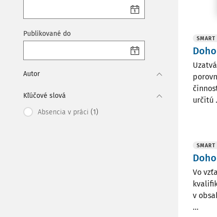
Publikované do
SMART
Dohod
Uzatvá
Autor
porovn
činnos
Kľúčové slová
určitú .
(1)
Absencia v práci
SMART
Dohod
Vo vzť
kvalif
v obsa
...