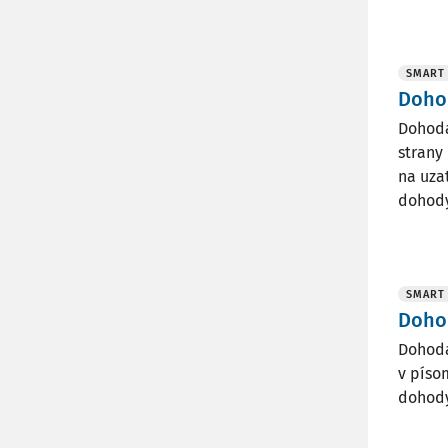
SMART
Doho
Dohoda
strany
na uza
dohody 
SMART
Doho
Dohoda
v píso
dohody