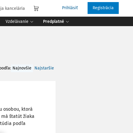
Prihlásiť
Registrácia
ja kancelária
Vzdelávanie
Predplatné
 podľa
:
Najnovšie
Najstaršie
u osobou, ktorá
 má štatút žiaka
štúdia podľa