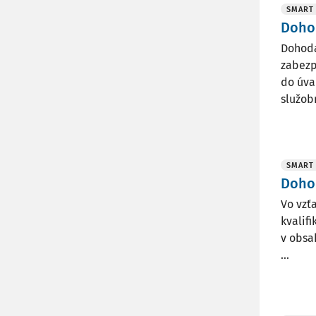
SMART
Dohod
Dohoda
zabezp
do úva
služobn
SMART
Dohod
Vo vzť
kvalif
v obsa
...