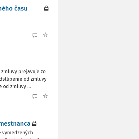
ného času
 zmluvy prejavuje zo
Odstúpenie od zmluvy
 od zmluvy ...
amestnanca
ne vymedzených