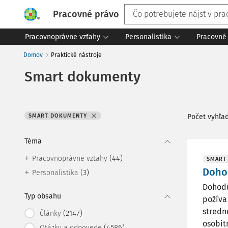
Pracovné právo
Pracovnoprávne vzťahy
Personalistika
Pracovné 
Domov
Praktické nástroje
Smart dokumenty
SMART DOKUMENTY
Počet vyhľa
Téma
(44)
Pracovnoprávne vzťahy
SMART
Dohod
(3)
Personalistika
Dohodu
Typ obsahu
požíva
stredn
(2147)
Články
osobitn
(4586)
Otázky a odpovede