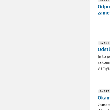
SMART
Odpo
zame
...
SMART
Odst
Je to 
zákonn
v zmys
SMART
Okam
Zamest