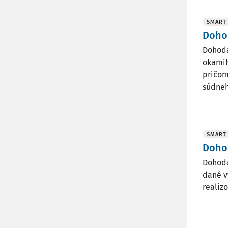
SMART
Doho
Dohoda
okamih
pričom
súdneho
SMART
Doho
Dohoda
dané v
realiz