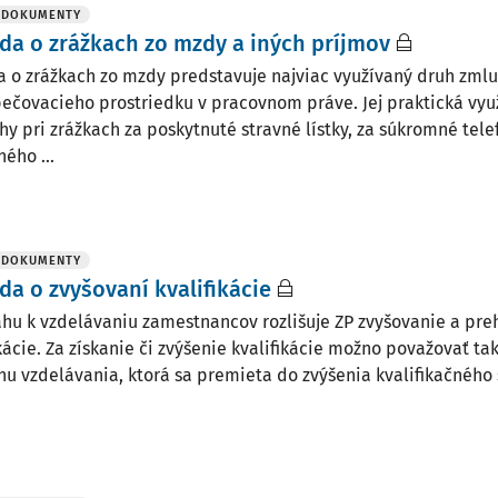
 DOKUMENTY
a o zrážkach zo mzdy a iných príjmov
 o zrážkach zo mzdy predstavuje najviac využívaný druh zml
ečovacieho prostriedku v pracovnom práve. Jej praktická vyu
hy pri zrážkach za poskytnuté stravné lístky, za súkromné tele
ého ...
 DOKUMENTY
a o zvyšovaní kvalifikácie
ahu k vzdelávaniu zamestnancov rozlišuje ZP zvyšovanie a pr
ikácie. Za získanie či zvýšenie kvalifikácie možno považovať t
hu vzdelávania, ktorá sa premieta do zvýšenia kvalifikačného