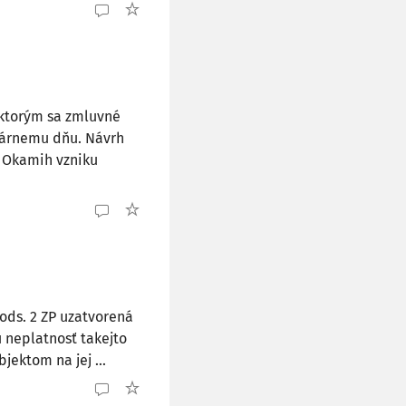
 ktorým sa zmluvné
dárnemu dňu. Návrh
 Okamih vzniku
ods. 2 ZP uzatvorená
 neplatnosť takejto
ektom na jej ...