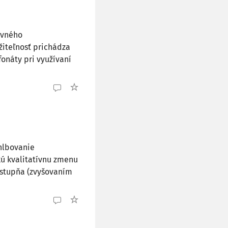
uvného
žiteľnosť prichádza
fonáty pri využívaní
ehlbovanie
akú kvalitatívnu zmenu
 stupňa (zvyšovaním