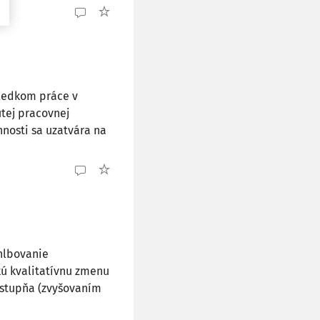
sledkom práce v
tej pracovnej
nnosti sa uzatvára na
ehlbovanie
akú kvalitatívnu zmenu
 stupňa (zvyšovaním