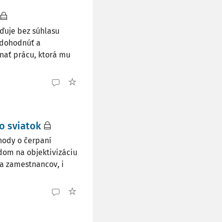
ďuje bez súhlasu
 dohodnúť a
nať prácu, ktorá mu
o sviatok
hody o čerpaní
om na objektivizáciu
a zamestnancov, i