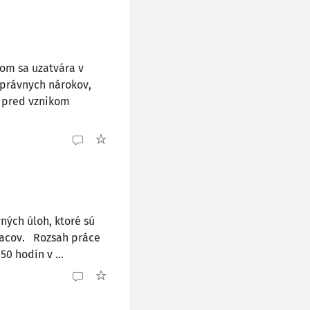
om sa uzatvára v
oprávnych nárokov,
e pred vznikom
ných úloh, ktoré sú
iacov. Rozsah práce
0 hodín v ...