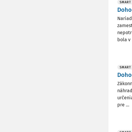
SMART
Doho
Nariad
zamest
nepotr
bola v .
SMART
Dohod
Zákonn
náhrad
určeni
pre ...