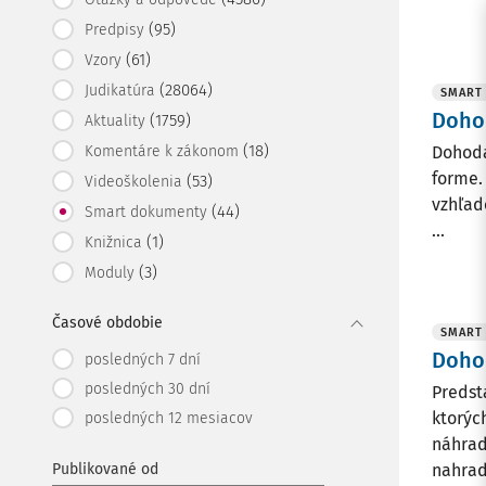
(95)
Predpisy
(61)
Vzory
(28064)
Judikatúra
SMART
Doho
(1759)
Aktuality
(18)
Komentáre k zákonom
Dohoda
forme.
(53)
Videoškolenia
vzhľad
(44)
Smart dokumenty
...
(1)
Knižnica
(3)
Moduly
Časové obdobie
SMART
Dohod
posledných 7 dní
posledných 30 dní
Predst
ktorýc
posledných 12 mesiacov
náhrad
Publikované od
nahradi