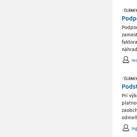
ČLÁNK
Podp
Podpor
zamest
faktor
náhradu
re
ČLÁNK
Podst
Pri vý
platno
zaobch
odmeňo
In