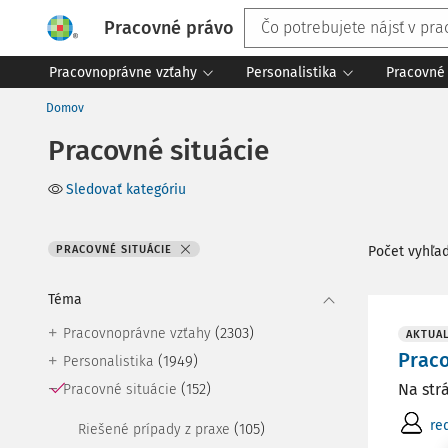
Pracovné právo
Pracovnoprávne vzťahy
Personalistika
Pracovné 
Domov
Pracovné situácie
Sledovať kategóriu
PRACOVNÉ SITUÁCIE
Počet vyhľa
Téma
(2303)
Pracovnoprávne vzťahy
AKTUAL
Praco
(1949)
Personalistika
(152)
Na str
Pracovné situácie
re
(105)
Riešené prípady z praxe