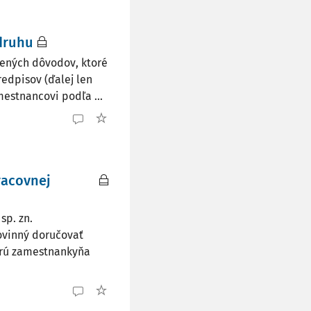
druhu
ených dôvodov, ktoré
redpisov (ďalej len
estnancovi podľa ...
racovnej
sp. zn.
ovinný doručovať
orú zamestnankyňa