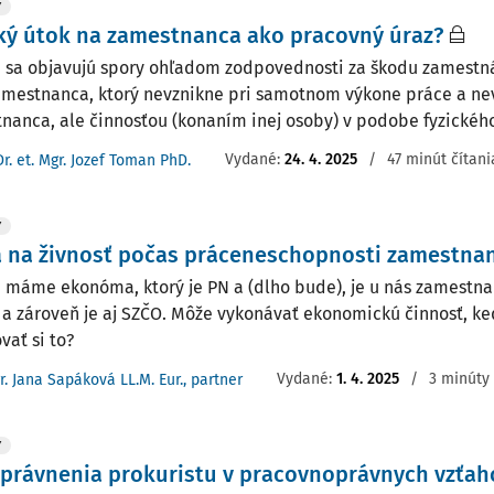
Y
ký útok na zamestnanca ako pracovný úraz?
i sa objavujú spory ohľadom zodpovednosti za škodu zamestn
amestnanca, ktorý nevznikne pri samotnom výkone práce a ne
nanca, ale činnosťou (konaním inej osoby) v podobe fyzického 
Vydané:
24. 4. 2025
/
47 minút čítani
Dr. et. Mgr. Jozef Toman PhD.
Y
a na živnosť počas práceneschopnosti zamestna
e máme ekonóma, ktorý je PN a (dlho bude), je u nás zamestna
a zároveň je aj SZČO. Môže vykonávať ekonomickú činnosť, keď
vať si to?
Vydané:
1. 4. 2025
/
3 minúty 
r. Jana Sapáková LL.M. Eur., partner
Y
právnenia prokuristu v pracovnoprávnych vzťa