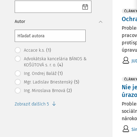
ČLÁNK
Ochra
Autor
Proble
pracov
protis
úpravu 
(1)
Accace k.s.
Advokátska kancelária BÁNOS &
JU
(4)
KOŠÚTOVÁ s. r. o.
(1)
Ing. Ondrej Baláž
ČLÁNK
(5)
Mgr. Ladislav Briestenský
Nie j
(2)
Ing. Miroslava Brnová
úraz
Proble
Zobraziť ďalších 5
sociál
nároko
Si