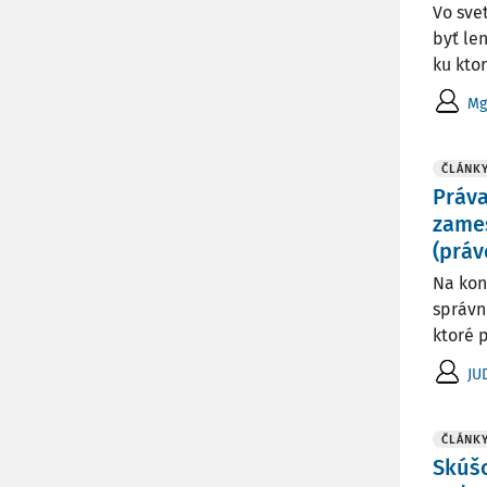
Vo sve
byť le
ku kto
Mg
ČLÁNK
Práva
zames
(práv
Na kon
správn
ktoré 
JU
ČLÁNK
Skúšo