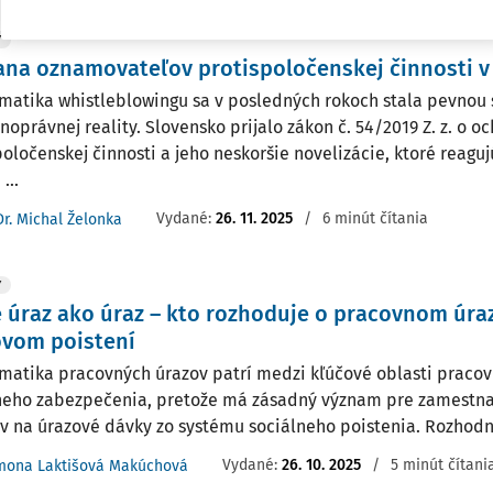
Y
na oznamovateľov protispoločenskej činnosti v
matika whistleblowingu sa v posledných rokoch stala pevnou
noprávnej reality. Slovensko prijalo zákon č. 54/2019 Z. z. o
poločenskej činnosti a jeho neskoršie novelizácie, ktoré reagu
...
Vydané:
26. 11. 2025
/
6 minút čítania
Dr. Michal Želonka
Y
e úraz ako úraz – kto rozhoduje o pracovnom úraz
ovom poistení
matika pracovných úrazov patrí medzi kľúčové oblasti praco
neho zabezpečenia, pretože má zásadný význam pre zamestna
v na úrazové dávky zo systému sociálneho poistenia. Rozhodnu
Vydané:
26. 10. 2025
/
5 minút čítani
mona Laktišová Makúchová