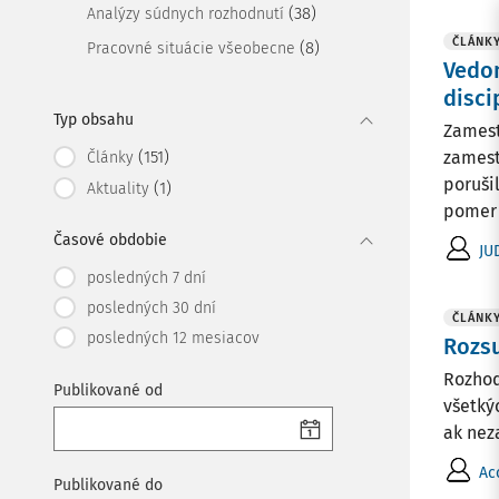
(38)
Analýzy súdnych rozhodnutí
ČLÁNK
(8)
Pracovné situácie všeobecne
Vedom
disc
Typ obsahu
Zamest
(151)
zamest
Články
poruši
(1)
Aktuality
pomer i
Časové obdobie
JU
posledných 7 dní
posledných 30 dní
ČLÁNK
posledných 12 mesiacov
Rozsu
Rozhod
Publikované od
všetký
ak nez
Ac
Publikované do