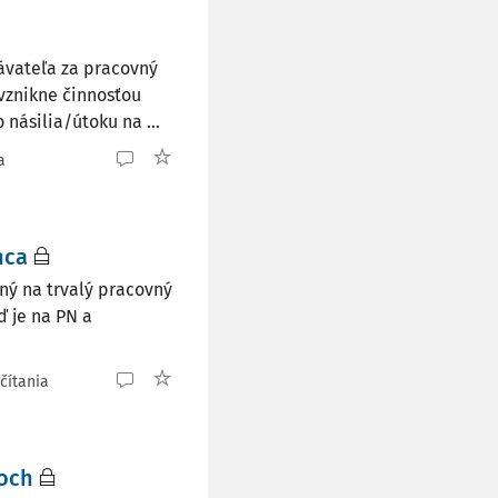
ávateľa za pracovný
vznikne činnosťou
násilia/útoku na ...
a
nca
ný na trvalý pracovný
 je na PN a
čítania
hoch