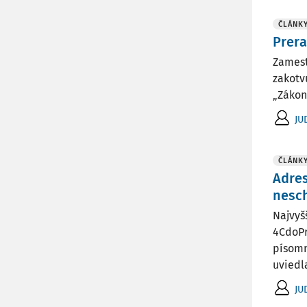
ČLÁNK
Prer
Zamest
zakotv
„Zákon
JU
ČLÁNK
Adres
nesc
Najvyš
4CdoPr
písomn
uviedla
JU