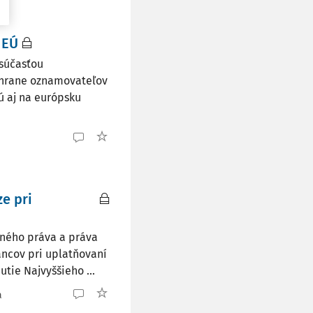
 EÚ
 súčasťou
 ochrane oznamovateľov
jú aj na európsku
e pri
vného práva a práva
ncov pri uplatňovaní
tie Najvyššieho ...
a