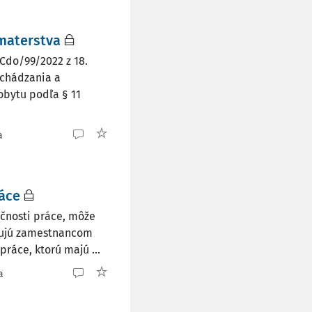
materstva
2Cdo/99/2022 z 18.
bchádzania a
bytu podľa § 11
a
áce
čnosti práce, môže
ytujú zamestnancom
ráce, ktorú majú ...
a