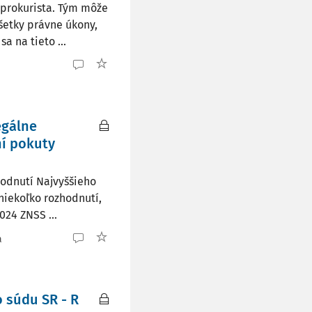
 prokurista. Tým môže
šetky právne úkony,
a na tieto ...
egálne
ní pokuty
hodnutí Najvyššieho
 niekoľko rozhodnutí,
024 ZNSS ...
a
 súdu SR - R