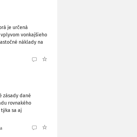
orá je určená
 vplyvom vonkajšieho
iastočné náklady na
né zásady dané
sadu rovnakého
týka sa aj
ia