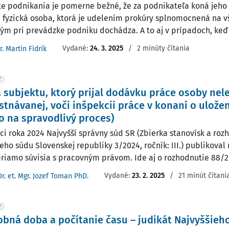
te podnikania je pomerne bežné, že za podnikateľa koná jeho
n fyzická osoba, ktorá je udelením prokúry splnomocnená na v
rým pri prevádzke podniku dochádza. A to aj v prípadoch, keď s
Vydané:
24. 3. 2025
/
2 minúty čítania
r. Martin Fidrik
Y
 subjektu, ktorý prijal dodávku práce osoby nel
tnávanej, voči inšpekcii práce v konaní o ulože
o na spravodlivý proces)
ci roka 2024 Najvyšší správny súd SR (Zbierka stanovísk a roz
eho súdu Slovenskej republiky 3/2024, ročník: III.) publikoval
priamo súvisia s pracovným právom. Ide aj o rozhodnutie 88/2
Vydané:
23. 2. 2025
/
21 minút čítani
Dr. et. Mgr. Jozef Toman PhD.
Y
bná doba a počítanie času – judikát Najvyššieho