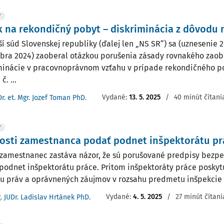
Y
 na rekondičný pobyt – diskriminácia z dôvodu 
ší súd Slovenskej republiky (ďalej len „NS SR“) sa (uznesenie 
ra 2024) zaoberal otázkou porušenia zásady rovnakého zao
minácie v pracovnoprávnom vzťahu v prípade rekondičného po
č. ...
Vydané:
13. 5. 2025
/
40 minút čítani
Dr. et. Mgr. Jozef Toman PhD.
Y
osti zamestnanca podať podnet inšpektorátu pr
 zamestnanec zastáva názor, že sú porušované predpisy bezpe
podnet inšpektorátu práce. Pritom inšpektoráty práce posk
u práv a oprávnených záujmov v rozsahu predmetu inšpekcie p
Vydané:
4. 5. 2025
/
27 minút čítani
g. JUDr. Ladislav Hrtánek PhD.