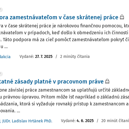
Y
ora zamestnávateľom v čase skrátenej práce
a v čase skrátenej práce je nárokovou finančnou pomocou, kt
návateľom v prípadoch, keď došlo k obmedzeniu ich činnosti
a. Táto podpora má za cieľ pomôcť zamestnávateľom pokryť č
 ...
Vydané:
27. 7. 2025
/
2 minúty čítania
dakcia
Y
atné zásady platné v pracovnom práve
kone závislej práce zamestnancom sa uplatňujú určité základ
u právnou úpravou. Pritom môže ísť napríklad o základnú zá
ádzania, ktorá si vyžaduje rovnaký prístup k zamestnancom a 
vania. ...
Vydané:
4. 6. 2025
/
20 minút čítan
g. JUDr. Ladislav Hrtánek PhD.