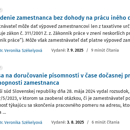
Y
adenie zamestnanca bez dohody na prácu iného 
návateľ môže dať výpoveď zamestnancovi len z taxatívne urč
uje zákon č. 311/2001 Z. z. Zákonník práce v znení neskorších p
ník práce“). Môže však zamestnávateľ dať platne výpoveď zam
Vydané:
7. 9. 2025
/
9 minút čítania
Dr. Veronika Székelyová
Y
a na doručovanie písomností v čase dočasnej p
hopnosti zamestnanca
ší súd Slovenskej republiky dňa 28. mája 2024 vydal rozsudok, 
/5/2023, v ktorom sa zaoberal otázkou, či je zamestnávateľ p
osť týkajúcu sa skončenia pracovného pomeru na adresu, kt
 ...
Vydané:
3. 8. 2025
/
6 minút čítania
Dr. Veronika Székelyová