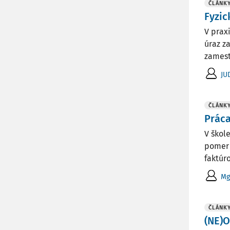
ČLÁNK
Fyzic
V prax
úraz z
zamest
JU
ČLÁNK
Prác
V škol
pomer 
faktúro
Mg
ČLÁNK
(NE)O