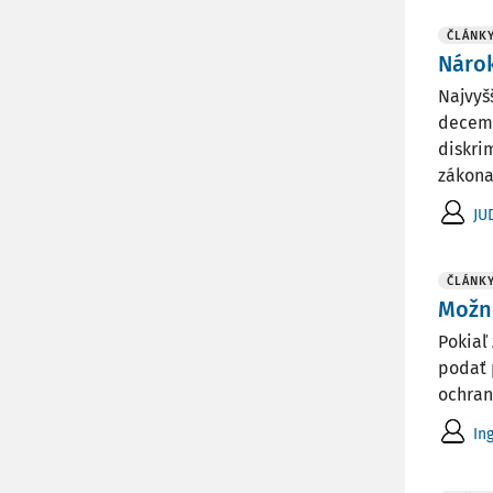
ČLÁNK
Nárok
Najvyš
decemb
diskri
zákona 
JU
ČLÁNK
Možn
Pokiaľ
podať 
ochran
In