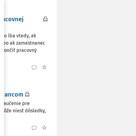
racovnej
to iba vtedy, ak
alebo ak zamestnanec
skončiť pracovný
stnancom
onaučenie pre
 môže niesť dôsledky,