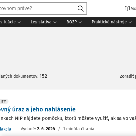
Mo
situácie
Legislatíva
BOZP
Praktické nástroje
152
daných dokumentov:
Zoradiť
ITY
vný úraz a jeho nahlásenie
ánkach NIP nájdete pomôcku, ktorú môžete využiť, ak sa vo vaš
Vydané:
2. 6. 2026
/
1 minúta čítania
dakcia