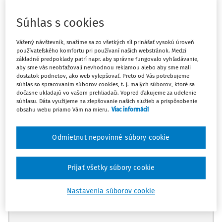
Z pohľadu Zákonníka práce je pracovná neschopnosť
Súhlas s cookies
jednou z dôležitých osobných prekážok na strane
zamestnanca. Zamestnávateľ je povinný ospravedlniť
Vážený návštevník, snažíme sa zo všetkých síl prinášať vysokú úroveň
používateľského komfortu pri používaní našich webstránok. Medzi
neprítomnosť zamestnanca na pracovisku počas jeho
základné predpoklady patrí napr. aby správne fungovalo vyhľadávanie,
dočasnej pracovnej neschopnosti (ďalej ako „
PN
“).
aby sme vás neobťažovali nevhodnou reklamou alebo aby sme mali
dostatok podnetov, ako web vylepšovať. Preto od Vás potrebujeme
Podľa zákon
súhlas so spracovaním súborov cookies, t. j. malých súborov, ktoré sa
dočasne ukladajú vo vašom prehliadači. Vopred ďakujeme za udelenie
súhlasu. Dáta využijeme na zlepšovanie našich služieb a prispôsobenie
obsahu webu priamo Vám na mieru.
Viac informácií
Máte predplatné?
Prihláste sa
Odmietnut nepovinné súbory cookie
Prijať všetky súbory cookie
Tento dokument je len pre
Nastavenia súborov cookie
predplatiteľov EXPERT.