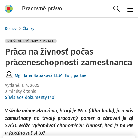
Pracovné právo
Menu
Domov
Články
RIEŠENÉ PRÍPADY Z PRAXE
Práca na živnosť počas
práceneschopnosti zamestnanca
Mgr. Jana Sapáková LL.M. Eur., partner
Vydané
:
1. 4. 2025
3 minúty čítania
Súvisiace dokumenty (40)
V škole máme ekonóma, ktorý je PN a (dlho bude), je u nás
zamestnaný na trvalý pracovný pomer a zároveň je aj
SZČO. Môže vykonávať ekonomickú činnosť, keď je na PN
a faktúrovať si to?