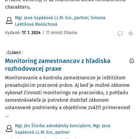
charakteru.
Mgr. Jana Sapáková LL.M. Eur., partner
,
Simona
Laktišová Makúchová
Vydané:
17. 1. 2024
/
11 minút čítania
ČLÁNKY
Monitoring zamestnancov z hľadiska
rozhodovacej praxe
Monitorovanie a kontrola zamestnancov je inštitútom
presahujúcim pracovné právo. Aj keď je možné zákonne
vykonať činnosti monitoringu na pracovisku, z pohľadu
zamestnávateľa je potrebné dodržať zákonom
ustanovené podmienky a objektívne zvážiť primeranosť
...
Mgr. Ján Ščerba advokátsky koncipient
,
Mgr. Jana
Sapáková LL.M. Eur., partner