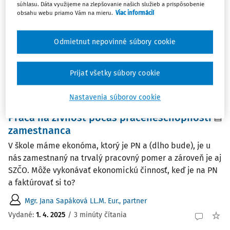
súhlasu. Dáta využijeme na zlepšovanie našich služieb a prispôsobenie
Je možné na pracovisku zaškoľovať budúceho
obsahu webu priamo Vám na mieru.
Viac informácií
zamestnanca bez pracovnej zmluvy alebo dohody na
základe tzv. dohody o zaškolení pár hodín týždenne?
Odmietnut nepovinné súbory cookie
Mgr. Jana Sapáková LL.M. Eur., partner
Vydané:
26. 6. 2025
/
4 minúty čítania
Prijať všetky súbory cookie
Nastavenia súborov cookie
ČLÁNKY
Práca na živnosť počas práceneschopnosti
zamestnanca
V škole máme ekonóma, ktorý je PN a (dlho bude), je u
nás zamestnaný na trvalý pracovný pomer a zároveň je aj
SZČO. Môže vykonávať ekonomickú činnosť, keď je na PN
a faktúrovať si to?
Mgr. Jana Sapáková LL.M. Eur., partner
Vydané:
1. 4. 2025
/
3 minúty čítania