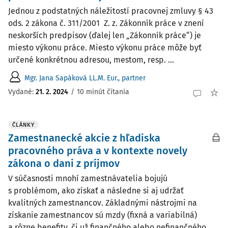
Jednou z podstatných náležitostí pracovnej zmluvy § 43
ods. 2 zákona č. 311/2001 Z. z. Zákonník práce v znení
neskorších predpisov (ďalej len „Zákonník práce“) je
miesto výkonu práce. Miesto výkonu práce môže byť
určené konkrétnou adresou, mestom, resp. ...
Mgr. Jana Sapáková LL.M. Eur., partner
Vydané:
21. 2. 2024
/
10 minút čítania
ČLÁNKY
Zamestnanecké akcie z hľadiska
pracovného práva a v kontexte novely
zákona o dani z príjmov
V súčasnosti mnohí zamestnávatelia bojujú
s problémom, ako získať a následne si aj udržať
kvalitných zamestnancov. Základnými nástrojmi na
získanie zamestnancov sú mzdy (fixná a variabilná)
a rôzne benefity, či už finančného alebo nefinančného