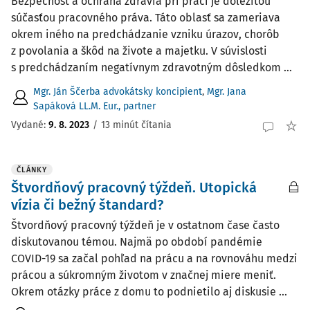
Bezpečnosť a ochrana zdravia pri práci je dôležitou
súčasťou pracovného práva. Táto oblasť sa zameriava
okrem iného na predchádzanie vzniku úrazov, chorôb
z povolania a škôd na živote a majetku. V súvislosti
s predchádzaním negatívnym zdravotným dôsledkom ...
Mgr. Ján Ščerba advokátsky koncipient
,
Mgr. Jana
Sapáková LL.M. Eur., partner
Vydané:
9. 8. 2023
/
13 minút čítania
ČLÁNKY
Štvordňový pracovný týždeň. Utopická
vízia či bežný štandard?
Štvordňový pracovný týždeň je v ostatnom čase často
diskutovanou témou. Najmä po období pandémie
COVID-19 sa začal pohľad na prácu a na rovnováhu medzi
prácou a súkromným životom v značnej miere meniť.
Okrem otázky práce z domu to podnietilo aj diskusie ...