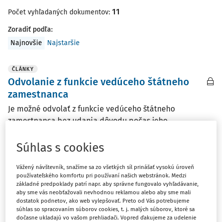
11
Počet vyhľadaných dokumentov:
Zoradiť podľa
:
Najnovšie
Najstaršie
ČLÁNKY
Odvolanie z funkcie vedúceho štátneho
zamestnanca
Je možné odvolať z funkcie vedúceho štátneho
zamestnanca bez udania dôvodu počas jeho
práceneschopnosti?
Súhlas s cookies
Mgr. Jana Sapáková LL.M. Eur., partner
Vydané:
1. 7. 2025
/
4 minúty čítania
Vážený návštevník, snažíme sa zo všetkých síl prinášať vysokú úroveň
používateľského komfortu pri používaní našich webstránok. Medzi
základné predpoklady patrí napr. aby správne fungovalo vyhľadávanie,
aby sme vás neobťažovali nevhodnou reklamou alebo aby sme mali
ČLÁNKY
dostatok podnetov, ako web vylepšovať. Preto od Vás potrebujeme
Prítomnosť na pracovisku bez pracovnej
súhlas so spracovaním súborov cookies, t. j. malých súborov, ktoré sa
dočasne ukladajú vo vašom prehliadači. Vopred ďakujeme za udelenie
zmluvy