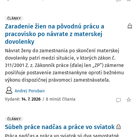
ČLÁNKY
Zaradenie žien na pôvodnú prácu a
pracovisko po návrate z materskej
dovolenky
Návrat ženy do zamestnania po skončení materskej
dovolenky patrí medzi situácie, v ktorých zákon č.
311/2001 Z. z. Zákonník práce (ďalej len „ZP“) zámerne
posilňuje postavenie zamestnankyne oproti bežnému
výkonu dispozičnej právomoci zamestnávateľa.
Andrej Poruban
Vydané:
14. 7. 2026
/
8 minút čítania
ČLÁNKY
Súbeh práce nadčas a práce vo sviatok
Práca nadčas a práca vo sviatok sú dva samostatné