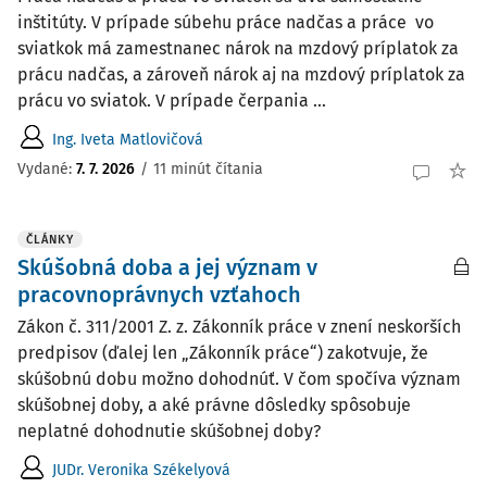
inštitúty. V prípade súbehu práce nadčas a práce vo
sviatkok má zamestnanec nárok na mzdový príplatok za
prácu nadčas, a zároveň nárok aj na mzdový príplatok za
prácu vo sviatok. V prípade čerpania ...
Ing. Iveta Matlovičová
Vydané:
7. 7. 2026
/
11 minút čítania
ČLÁNKY
Skúšobná doba a jej význam v
pracovnoprávnych vzťahoch
Zákon č. 311/2001 Z. z. Zákonník práce v znení neskorších
predpisov (ďalej len „Zákonník práce“) zakotvuje, že
skúšobnú dobu možno dohodnúť. V čom spočíva význam
skúšobnej doby, a aké právne dôsledky spôsobuje
neplatné dohodnutie skúšobnej doby?
JUDr. Veronika Székelyová