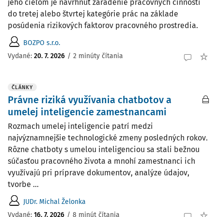
jeho cieľom je navrhnúť zaradenie pracovných činností
do tretej alebo štvrtej kategórie prác na základe
posúdenia rizikových faktorov pracovného prostredia.
BOZPO s.r.o.
Vydané:
20. 7. 2026
/
2 minúty čítania
ČLÁNKY
Právne riziká využívania chatbotov a
umelej inteligencie zamestnancami
Rozmach umelej inteligencie patrí medzi
najvýznamnejšie technologické zmeny posledných rokov.
Rôzne chatboty s umelou inteligenciou sa stali bežnou
súčasťou pracovného života a mnohí zamestnanci ich
využívajú pri príprave dokumentov, analýze údajov,
tvorbe ...
JUDr. Michal Želonka
Vydané:
16. 7. 2026
/
8 minút čítania