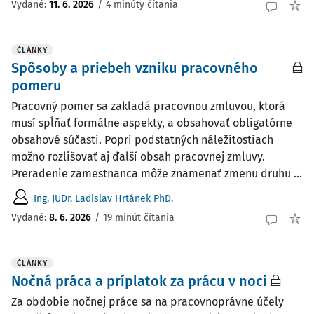
Vydané:
11. 6. 2026
/
4 minúty čítania
ČLÁNKY
Spôsoby a priebeh vzniku pracovného
pomeru
Pracovný pomer sa zakladá pracovnou zmluvou, ktorá
musí spĺňať formálne aspekty, a obsahovať obligatórne
obsahové súčasti. Popri podstatných náležitostiach
možno rozlišovať aj ďalší obsah pracovnej zmluvy.
Preradenie zamestnanca môže znamenať zmenu druhu ...
Ing. JUDr. Ladislav Hrtánek PhD.
Vydané:
8. 6. 2026
/
19 minút čítania
ČLÁNKY
Nočná práca a príplatok za prácu v noci
Za obdobie nočnej práce sa na pracovnoprávne účely