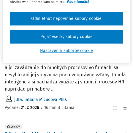
JUDr. Rudolf Kellner LL.M.
obsahu webu priamo Vám na mieru.
Viac informácií
Vydané:
28. 7. 2026
/
20 minút čítania
Odmietnut nepovinné súbory cookie
ČLÁNKY
Riziko diskriminácie v pracovnoprávnych
Prijať všetky súbory cookie
vzťahoch pri využívaní systémov umelej
inteligencie
Nastavenia súborov cookie
Rozvoj umelej inteligencie, tzv. artificial intelligence (AI)
a jej zavádzanie do mnohých procesov vo firmách, sa
nevyhlo ani jej vplyvu na pracovnoprávne vzťahy. Umelá
inteligencia si nachádza využite aj v rámci procesov HR,
napríklad pri nábore ...
JUDr. Tatiana Mičudová PhD.
Vydané:
21. 7. 2026
/
16 minút čítania
ČLÁNKY