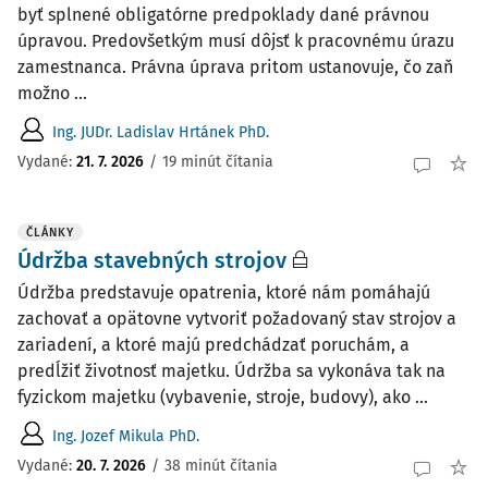
byť splnené obligatórne predpoklady dané právnou
úpravou. Predovšetkým musí dôjsť k pracovnému úrazu
zamestnanca. Právna úprava pritom ustanovuje, čo zaň
možno ...
Ing. JUDr. Ladislav Hrtánek PhD.
Vydané:
21. 7. 2026
/
19 minút čítania
ČLÁNKY
Údržba stavebných strojov
Údržba predstavuje opatrenia, ktoré nám pomáhajú
zachovať a opätovne vy­tvoriť požadovaný stav strojov a
zariadení, a ktoré majú predchádzať poruchám, a
predĺžiť životnosť majetku. Údržba sa vykonáva tak na
fyzickom majetku (vybavenie, stroje, budovy), ako ...
Ing. Jozef Mikula PhD.
Vydané:
20. 7. 2026
/
38 minút čítania