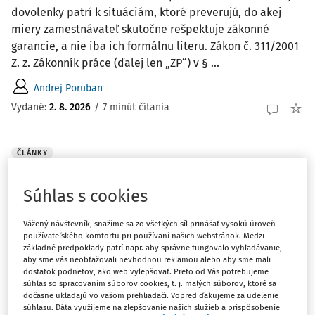
dovolenky patrí k situáciám, ktoré preverujú, do akej
miery zamestnávateľ skutočne rešpektuje zákonné
garancie, a nie iba ich formálnu literu. Zákon č. 311/2001
Z. z. Zákonník práce (ďalej len „ZP“) v § ...
Andrej Poruban
Vydané:
2. 8. 2026
/
7 minút čítania
ČLÁNKY
Ako zaviesť AI na pracovisku: interná
smernica, zástupcovia zamestnancov a
Súhlas s cookies
pravidlá, ktoré chránia firmu aj ľudí
Vážený návštevník, snažíme sa zo všetkých síl prinášať vysokú úroveň
Článok vysvetľuje, ako má zamestnávateľ prakticky
používateľského komfortu pri používaní našich webstránok. Medzi
zaviesť umelú inteligenciu na pracovisku. Zameriava sa
základné predpoklady patrí napr. aby správne fungovalo vyhľadávanie,
na internú smernicu, register AI nástrojov, informovanie
aby sme vás neobťažovali nevhodnou reklamou alebo aby sme mali
dostatok podnetov, ako web vylepšovať. Preto od Vás potrebujeme
zamestnancov, zapojenie zástupcov zamestnancov, AI
súhlas so spracovaním súborov cookies, t. j. malých súborov, ktoré sa
gramotnosť a pravidlá, ktoré pomáhajú ...
dočasne ukladajú vo vašom prehliadači. Vopred ďakujeme za udelenie
súhlasu. Dáta využijeme na zlepšovanie našich služieb a prispôsobenie