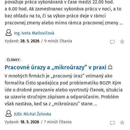
považuje práca vykonávaná v čase medzi 22.00 hod.
a 6.00 hod. Ak zamestnanec vykonáva prácu v noci, a to
bez ohľadu na to, či sa výkon práce deje v rámci
pracovnej zmeny alebo mimo rámca pracovnej zmeny ...
Ing. Iveta Matlovičová
Vydané:
28. 5. 2026
/
9 minút čítania
ČLÁNKY
Pracovné úrazy a „mikroúrazy“ v praxi
V mnohých firmách je „pracovný úraz“ vnímaný ako
formalita čisto spadajúca pod problematiku BOZP. Kým
ide o drobné porezanie alebo vyvrtnutý členok, situácia
sa uzavrie stručným zápisom a odporúčaním. Problém
však nastáva, keď sa z „mikroúrazu“ stane ...
JUDr. Michal Želonka
Vydané:
18. 5. 2026
/
7 minút čítania