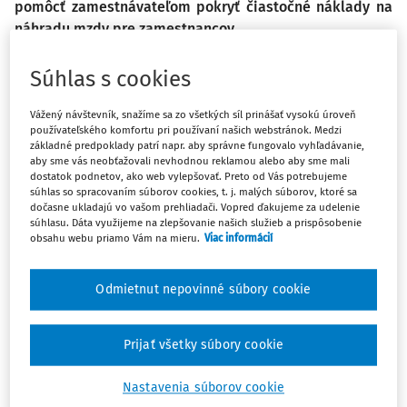
pomôcť zamestnávateľom pokryť čiastočné náklady na
náhradu mzdy pre zamestnancov.
Súhlas s cookies
Skrátená práca je definovaná ako časové obdobie
začínajúce od začiatku obmedzenia činnosti
Vážený návštevník, snažíme sa zo všetkých síl prinášať vysokú úroveň
zamestnávateľa vplyvom vonkajšieho faktora až po
používateľského komfortu pri používaní našich webstránok. Medzi
skončenie tohto obmedzenia. Ob
základné predpoklady patrí napr. aby správne fungovalo vyhľadávanie,
aby sme vás neobťažovali nevhodnou reklamou alebo aby sme mali
dostatok podnetov, ako web vylepšovať. Preto od Vás potrebujeme
súhlas so spracovaním súborov cookies, t. j. malých súborov, ktoré sa
dočasne ukladajú vo vašom prehliadači. Vopred ďakujeme za udelenie
Máte predplatné?
Prihláste sa
súhlasu. Dáta využijeme na zlepšovanie našich služieb a prispôsobenie
obsahu webu priamo Vám na mieru.
Viac informácií
Odmietnut nepovinné súbory cookie
Tento dokument je len pre
predplatiteľov EXPERT.
Prijať všetky súbory cookie
Nastavenia súborov cookie