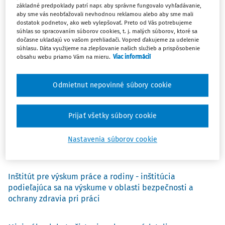
základné predpoklady patrí napr. aby správne fungovalo vyhľadávanie,
aby sme vás neobťažovali nevhodnou reklamou alebo aby sme mali
dostatok podnetov, ako web vylepšovať. Preto od Vás potrebujeme
súhlas so spracovaním súborov cookies, t. j. malých súborov, ktoré sa
dočasne ukladajú vo vašom prehliadači. Vopred ďakujeme za udelenie
Kam kráča BOZP?
súhlasu. Dáta využijeme na zlepšovanie našich služieb a prispôsobenie
obsahu webu priamo Vám na mieru.
Viac informácií
Riziká pri zásahu hasičov v obytných objektoch
Odmietnut nepovinné súbory cookie
využívajúcich alternatívne zdroje energie - slnečná
energia
Michaela Balážiková
,
Juraj Glatz
Prijať všetky súbory cookie
Analýza pracovných úrazov
Nastavenia súborov cookie
Ing. Laurencia Jančurová
Inštitút pre výskum práce a rodiny - inštitúcia
podieľajúca sa na výskume v oblasti bezpečnosti a
ochrany zdravia pri práci