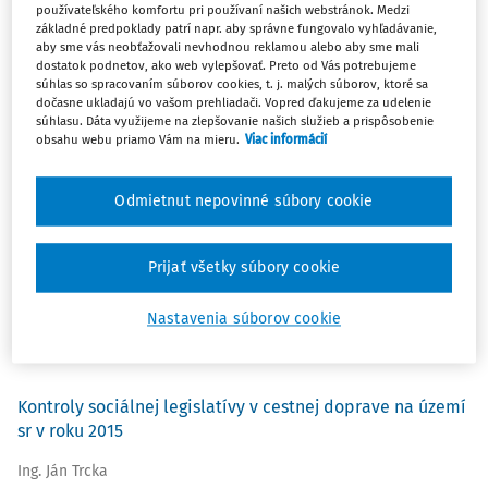
používateľského komfortu pri používaní našich webstránok. Medzi
základné predpoklady patrí napr. aby správne fungovalo vyhľadávanie,
aby sme vás neobťažovali nevhodnou reklamou alebo aby sme mali
dostatok podnetov, ako web vylepšovať. Preto od Vás potrebujeme
súhlas so spracovaním súborov cookies, t. j. malých súborov, ktoré sa
Posudzovanie a riadenie zdravotného rizika v dôsledku
dočasne ukladajú vo vašom prehliadači. Vopred ďakujeme za udelenie
záťaže chladom
súhlasu. Dáta využijeme na zlepšovanie našich služieb a prispôsobenie
obsahu webu priamo Vám na mieru.
Viac informácií
Ing. Richard Drahoš PhD.
,
Ing. Milan Drahoš
,
Ing. Peter Weiss
Odmietnut nepovinné súbory cookie
Zoznam STN, ich zmien a opráv vydaných tlačou a
oznámením vo vestníku ÚNMS SR
Prijať všetky súbory cookie
Tamara Paceková
Ekonomické náklady na pracovné úrazy a choroby z
Nastavenia súborov cookie
povolania (1.) Náklady a prínosy k BOZP
Kontroly sociálnej legislatívy v cestnej doprave na území
sr v roku 2015
Ing. Ján Trcka