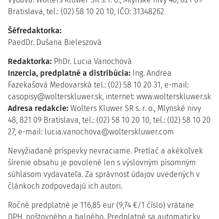
Bratislava, tel.: (02) 58 10 20 10, IČO: 31348262
Šéfredaktorka:
PaedDr. Dušana Bieleszová
Redaktorka:
PhDr. Lucia Vanochová
Inzercia, predplatné a distribúcia:
Ing. Andrea
Fazekašová Medovarská tel.: (02) 58 10 20 31, e-mail:
casopisy@wolterskluwer.sk, internet: www.wolterskluwer.sk
Adresa redakcie:
Wolters Kluwer SR s. r. o., Mlynské nivy
48, 821 09 Bratislava, tel.: (02) 58 10 20 10, tel.: (02) 58 10 20
27, e-mail: lucia.vanochova@wolterskluwer.com
Nevyžiadané príspevky nevraciame. Pretlač a akékoľvek
šírenie obsahu je povolené len s výslovným písomným
súhlasom vydavateľa. Za správnosť údajov uvedených v
článkoch zodpovedajú ich autori.
Ročné predplatné je 116,85 eur (9,74 €/1 číslo) vrátane
DPH, poštovného a balného. Predplatné sa automaticky