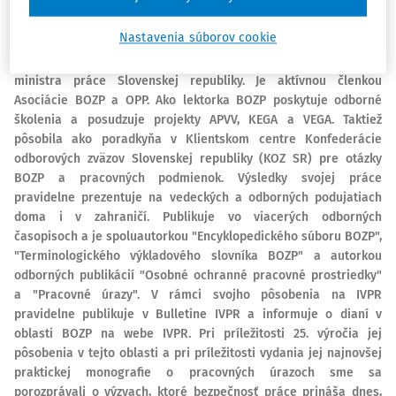
autoritou na domácej aj medzinárodnej scéne, aktívne pôsobí
tiež v národnej sieti Focal Point Európskej agentúry pre
Nastavenia súborov cookie
bezpečnosť a ochranu zdravia pri práci (ďalej len "EU-OSHA") a
je členkou Koordinačného výboru BOZP ako poradného orgánu
ministra práce Slovenskej republiky. Je aktívnou členkou
Asociácie BOZP a OPP. Ako lektorka BOZP poskytuje odborné
školenia a posudzuje projekty APVV, KEGA a VEGA. Taktiež
pôsobila ako poradkyňa v Klientskom centre Konfederácie
odborových zväzov Slovenskej republiky (KOZ SR) pre otázky
BOZP a pracovných podmienok. Výsledky svojej práce
pravidelne prezentuje na vedeckých a odborných podujatiach
doma i v zahraničí. Publikuje vo viacerých odborných
časopisoch a je spoluautorkou "Encyklopedického súboru BOZP",
"Terminologického výkladového slovníka BOZP" a autorkou
odborných publikácií "Osobné ochranné pracovné prostriedky"
a "Pracovné úrazy". V rámci svojho pôsobenia na IVPR
pravidelne publikuje v Bulletine IVPR a informuje o dianí v
oblasti BOZP na webe IVPR. Pri príležitosti 25. výročia jej
pôsobenia v tejto oblasti a pri príležitosti vydania jej najnovšej
praktickej monografie o pracovných úrazoch sme sa
porozprávali o výzvach, ktoré bezpečnosť práce prináša dnes,