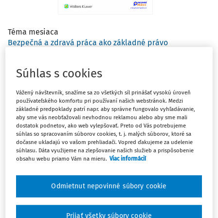
Téma mesiaca
Bezpečná a zdravá práca ako základné právo
RNDr. Miroslava Kordošová PhD.
Súhlas s cookies
Už štvrťstoročie v službách bezpečnosti práce. To je vizitka RNDr.
Miroslavy Kordošovej, PhD., ktorá sa bezpečnosti a ochrane
Vážený návštevník, snažíme sa zo všetkých síl prinášať vysokú úroveň
používateľského komfortu pri používaní našich webstránok. Medzi
zdravia pri práci (ďalej len "BOZP") venuje nepretržite od roku
základné predpoklady patrí napr. aby správne fungovalo vyhľadávanie,
2000. Svoju profesionálnu dráhu začala vo Výskumnom ústave
aby sme vás neobťažovali nevhodnou reklamou alebo aby sme mali
bezpečnosti práce (VVÚBP) a v súčasnosti pôsobí ako
dostatok podnetov, ako web vylepšovať. Preto od Vás potrebujeme
samostatná vedecko-výskumná pracovníčka v Inštitúte pre
súhlas so spracovaním súborov cookies, t. j. malých súborov, ktoré sa
dočasne ukladajú vo vašom prehliadači. Vopred ďakujeme za udelenie
výskum práce a rodiny (ďalej len "IVPR") v Bratislave. Jej
súhlasu. Dáta využijeme na zlepšovanie našich služieb a prispôsobenie
vedecko-výskumná činnosť je zameraná na pracovné
obsahu webu priamo Vám na mieru.
Viac informácií
podmienky, pracovnoprávne vzťahy, faktory pracovného a
životného prostredia, ako aj na výchovu a vzdelávanie v oblasti
Odmietnut nepovinné súbory cookie
BOZP. Aktívne sa podieľa na národných a medzinárodných
projektoch týkajúcich sa BOZP a pracovných podmienok vrátane
spolupráce s Eurofound. Stala sa neprehliadnuteľnou odbornou
Prijať všetky súbory cookie