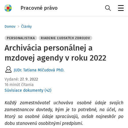
Pracovné právo
Menu
Domov
Články
PERSONALISTIKA
RIADENIE ĽUDSKÝCH ZDROJOV
Archivácia personálnej a
mzdovej agendy v roku 2022
JUDr. Tatiana Mičudová PhD.
Vydané
:
27. 9. 2022
16 minút čítania
Súvisiace dokumenty (42)
Každý zamestnávateľ uchováva osobné údaje svojich
zamestnancov dovtedy, kým je to potrebné, na účel, na
ktorý sa osobné údaje spracúvajú, avšak najneskôr po
dobu stanovenú osobitnými predpismi.