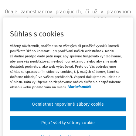
Údaje zamestnancov pracujúcich, či už v pracovnom
pomere alebo na základe niektorej z dohôd o prácach
vykonávaných mimo pracovného pomeru, vedie
Súhlas s cookies
zamestnávateľ spravidla v tzv. osobnom spise alebo v
rámci mzdovej agendy.
Vážený návštevník, snažíme sa zo všetkých síl prinášať vysokú úroveň
používateľského komfortu pri používaní našich webstránok. Medzi
Súčasťou personálnej agendy je najmä osobný spis
základné predpoklady patrí napr. aby správne fungovalo vyhľadávanie,
zamestnanca. Zákon č.
311/2001 Z. z. Zákonník práce
v
aby sme vás neobťažovali nevhodnou reklamou alebo aby sme mali
dostatok podnetov, ako web vylepšovať. Preto od Vás potrebujeme
znení neskorších predpisov (ďalej len "
ZP
") neobsahuje
súhlas so spracovaním súborov cookies, t. j. malých súborov, ktoré sa
legálnu definíciu pojmu osobný spis, ani výslovne
dočasne ukladajú vo vašom prehliadači. Vopred ďakujeme za udelenie
súhlasu. Dáta využijeme na zlepšovanie našich služieb a prispôsobenie
neupravuje (nevymenúva), čo má alebo nemá byť
obsahu webu priamo Vám na mieru.
Viac informácií
obsahom osobného spisu zamestnanca.
Obsah osobného spisu spravidla tvorí pracovná zmluva
Odmietnut nepovinné súbory cookie
(ak ide o zamestnanca pracujúceho v pracovnom pomere)
alebo niektorá z dohôd o prácach vykonávaných mimo
Prijať všetky súbory cookie
pracovného pomeru (ak ide o zamestnanca - dohodára),
ale aj mnohé ďalšie dokumenty, napr. lekárske potvrdenie