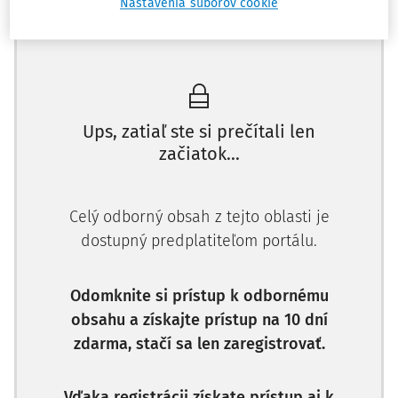
Nastavenia súborov cookie
o gravidite, ktoré predložila zamestnávateľovi tehotná
Máte predplatné?
Prihláste sa
zamestnankyňa (
§ 40 ods. 6 ZP
), písomné oznámenie o
dojčení, ktoré zamestnávateľovi predložila dojčiaca
zamestnankyňa (
§ 40 ods. 7 ZP
), rozhodnutie o invalidnom
dôchodku predložené zamestnancom so zdravotným
postihnutím (
Ups, zatiaľ ste si prečítali len
§ 40 ods. 8 ZP
) a pod.
začiatok...
Tento článok pojednáva o povinnosti zamestnávateľa
archivovať personálnu a mzdovú agendu, ako aj o jeho
povinnosti chrániť údaje obsiahnuté v tejto agende.
Celý odborný obsah z tejto oblasti je
dostupný predplatiteľom portálu.
Personálna agenda - osobný spis
Osobný spis (budúceho) zamestnanca sa začína vytvárať
Odomknite si prístup k odbornému
ešte pred samotným založením pracovnoprávneho vzťahu,
obsahu a získajte prístup na 10 dní
a to v čase výberového konania na danú pracovnú pozíciu,
zdarma, stačí sa len zaregistrovať.
t. j. v etape tzv. predzmluvných vzťahov.
Cieľom predzmluvných vzťahov podľa
§ 41 ZP
je
Vďaka registrácii získate prístup aj k