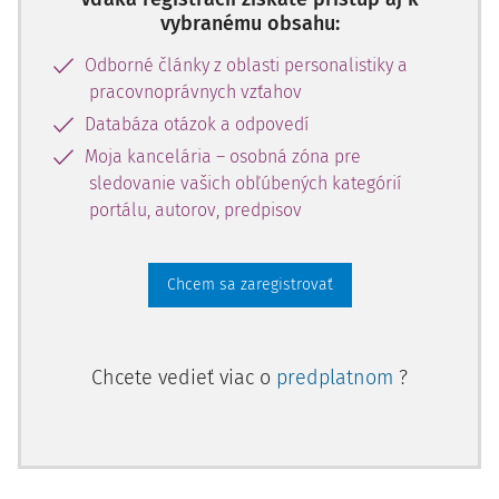
zabezpečenie vzájomnej informovanosti medzi
vybranému obsahu:
zamestnávateľom a uchádzačom o zamestnanie v rámci
Odborné články z oblasti personalistiky a
ustanovených pravidiel predtým, než dôjde k podpisu
pracovnoprávnych vzťahov
pracovnej zmluvy.
Databáza otázok a odpovedí
V súlade s ustanovením
§ 41 ods. 5 ZP
môže
Moja kancelária – osobná zóna pre
zamestnávateľ od uchádzača o zamestnanie, ktorý sa
sledovanie vašich obľúbených kategórií
uchádza o prvé zamestnanie, vyžadovať len informácie,
portálu, autorov, predpisov
ktoré súvisia s prácou, ktorú má vykonávať (napr.
informácie o príslušnom vzdelaní, o znalosti cudzích
jazykov a pod.). Od uchádzača o zamestnanie, ktorý už bol
Chcem sa zaregistrovať
zamestnávaný, môže zamestnávateľ požadovať aj
predloženie pracovného posudku a potvrdenia o
zamestnaní. Predloženie týchto dokladov nemôže
Chcete vedieť viac o
predplatnom
?
zamestnávateľ žiadať od bývalého zamestnávateľa
uchádzača o zamestnanie.
V rámci pracovného pohovoru sa zamestnávatelia často
dopúšťajú chýb. Tieto chyby spočívajú v získavaní takých