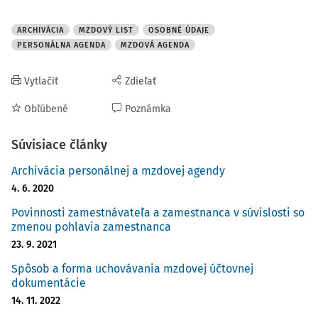
informácií od uchádzačov o zamestnanie, ktoré
zamestnávateľ podľa
§ 41 ods. 6 ZP
nesmie vyžadovať.
ARCHIVÁCIA
MZDOVÝ LIST
OSOBNÉ ÚDAJE
PERSONÁLNA AGENDA
MZDOVÁ AGENDA
Vytlačiť
Zdieľať
Obľúbené
Poznámka
Súvisiace články
Archivácia personálnej a mzdovej agendy
4. 6. 2020
Povinnosti zamestnávateľa a zamestnanca v súvislosti so
zmenou pohlavia zamestnanca
23. 9. 2021
Spôsob a forma uchovávania mzdovej účtovnej
dokumentácie
14. 11. 2022