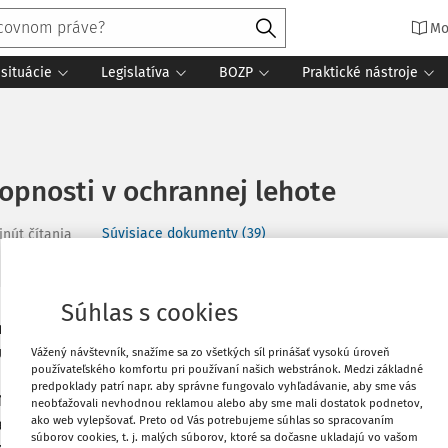
Mo
situácie
Legislatíva
BOZP
Praktické nástroje
opnosti v ochrannej lehote
Súvisiace dokumenty (39)
inút čítania
Súhlas s cookies
 mu aj účasť na povinnom nemocenskom
Vytlačiť
u trvá istý „ochranný“ časový úsek,
Vážený návštevník, snažíme sa zo všetkých síl prinášať vysokú úroveň
používateľského komfortu pri používaní našich webstránok. Medzi základné
po skončení pracovného pomeru, môže
predpoklady patrí napr. aby správne fungovalo vyhľadávanie, aby sme vás
Obľúbené
2003 Z. z. o sociálnom poistení v z.n.p.
neobťažovali nevhodnou reklamou alebo aby sme mali dostatok podnetov,
ako web vylepšovať. Preto od Vás potrebujeme súhlas so spracovaním
uje tento časový úsek pojmom ochranná
súborov cookies, t. j. malých súborov, ktoré sa dočasne ukladajú vo vašom
Zdieľať