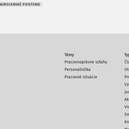
NEMOCENSKÉ POISTENIE
Témy
Ty
Pracovnoprávne vzťahy
Čl
Personalistika
Ot
Pracovné situácie
Pr
Vz
Ju
Ak
Vi
Sm
Kn