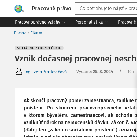
Pracovné právo
Pracovnoprávne vzťahy
Personalistika
Pracovné 
Domov
Články
SOCIÁLNE ZABEZPEČENIE
Vznik dočasnej pracovnej nesch
Vydané
:
25. 8. 2024
/
10 m
Ing. Iveta Matlovičová
Ak skončí pracovný pomer zamestnanca, zanikne
poistení. Po skončení pracovnoprávneho vzťah
v ktorom bývalému zamestnancovi, ak ochorie 
vzniknúť nárok na nemocenskú dávku. Zákon č. 461/
(ďalej len „zákon o sociálnom poistení“) označ