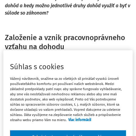
dohôd a kedy možno jednotlivé druhy dohôd využiť a byť v
súlade so zákonom?
Založenie a vznik pracovnoprávneho
vzťahu na dohodu
Založenie pracovnoprávneho vzťahu na dohodu nastáva
Súhlas s cookies
vtedy, keď je dohoda uzatvorená, t. j. vtedy, ak dôjde k
súhlasnému prejavu vôle dvoch zmluvných strán. Odvtedy
Vážený návštevník, snažíme sa zo všetkých síl prinášať vysokú úroveň
je dohoda platná. Pri pracovnom pomere túto otázku
používateľského komfortu pri používaní našich webstránok. Medzi
upravuje § 42 ZP.
základné predpoklady patrí napr. aby správne fungovalo vyhľadávanie,
aby sme vás neobťažovali nevhodnou reklamou alebo aby sme mali
dostatok podnetov, ako web vylepšovať. Preto od Vás potrebujeme
V prípade dohody o vykonaní práce sa uvádza, čo má
súhlas so spracovaním súborov cookies, t. j. malých súborov, ktoré sa
dohoda obsahovať (§ 226 ods. 2 ZP), že táto dohoda sa
dočasne ukladajú vo vašom prehliadači. Vopred ďakujeme za udelenie
uzatvára písomne a nie je uvedené, že zamestnávateľ má
súhlasu. Dáta využijeme na zlepšovanie našich služieb a prispôsobenie
obsahu webu priamo Vám na mieru.
Viac informácií
jedno písomné vyhotovenie dohody vydať zamestnancovi.
V prípade neuzatvorenia dohody v písomnej forme je