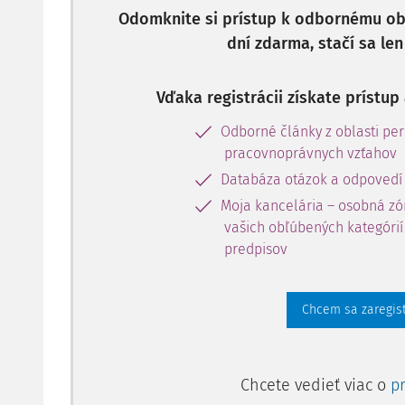
mesiace až do konca mesiaca, v ktorom bude rozho
Odomknite si prístup k odbornému obs
o uzatvorení prevádzok zrušené.
dní zdarma, stačí sa len
Oprávnenými žiadateľmi pre príspevok na náhradu st
Vďaka registrácii získate prístu
SZČO, ktorá prerušila alebo obmedzila vykonávan
nepozastavila alebo nezrušila oprávnenie na je
Odborné články z oblasti per
živnostenskom registri a ktorej nevznikla pov
pracovnoprávnych vzťahov
poistenia a pritom nečerpá tzv. odvodové prázd
Databáza otázok a odpovedí
žiaden iný príjem z podnikateľskej, nep
Moja kancelária – osobná zó
vašich obľúbených kategórií 
predpisov
Chcem sa zaregis
Chcete vedieť viac o
p