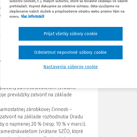
 ako požiadať o konkrétny príspevok
súborov cookies, t. j. malých súborov, ktoré sa dočasne ukladajú vo vašom
prehliadači. Vopred ďakujeme za udelenie súhlasu. Dáta využijeme na
amestnanosti“ v čase vyhlásenej
zlepšovanie našich služieb a prispôsobenie obsahu webu priamo Vám na
ašťastie iba pri niektorých
mieru.
Viac informácií
Poznámka
 so šírením ochorenia COVID-19 a aj
článku – 5. mája 2020) sú na stránke
Prijať všetky súbory cookie
ríslušnú podporu z balíka „Prvá pomoc
Odmietnut nepovinné súbory cookie
rojektu „PRVÁ POMOC“ financovaného z
Nastavenia súborov cookie
otácia Ministerstva práce, sociálnych
ytovaný zamestnávateľom (vrátane
oje prevádzky zatvoriť na základe
samostatnej zárobkovej činnosti –
zatvoriť na základe rozhodnutia Úradu
by o najmenej 20 % (resp. 10 % v marci).
zamestnávateľom (vrátane SZČO, ktoré