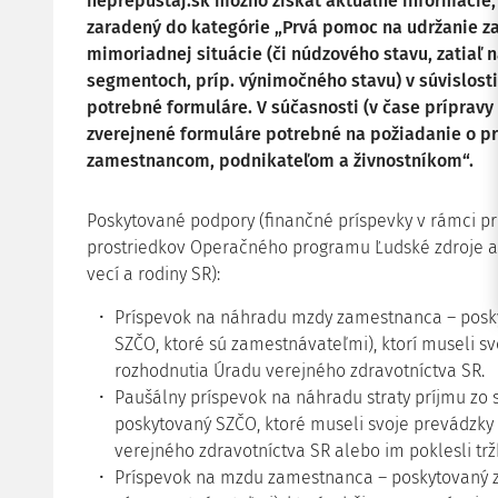
neprepustaj.sk možno získať aktuálne informácie,
zaradený do kategórie „Prvá pomoc na udržanie z
mimoriadnej situácie (či núdzového stavu, zatiaľ n
segmentoch, príp. výnimočného stavu) v súvislosti
potrebné formuláre. V súčasnosti (v čase prípravy 
zverejnené formuláre potrebné na požiadanie o p
zamestnancom, podnikateľom a živnostníkom“.
Poskytované podpory (finančné príspevky v rámci p
prostriedkov Operačného programu Ľudské zdroje a d
vecí a rodiny SR):
Príspevok na náhradu mzdy zamestnanca – posk
SZČO, ktoré sú zamestnávateľmi), ktorí museli sv
rozhodnutia Úradu verejného zdravotníctva SR.
Paušálny príspevok na náhradu straty príjmu zo 
poskytovaný SZČO, ktoré museli svoje prevádzky 
verejného zdravotníctva SR alebo im poklesli trž
Príspevok na mzdu zamestnanca – poskytovaný 