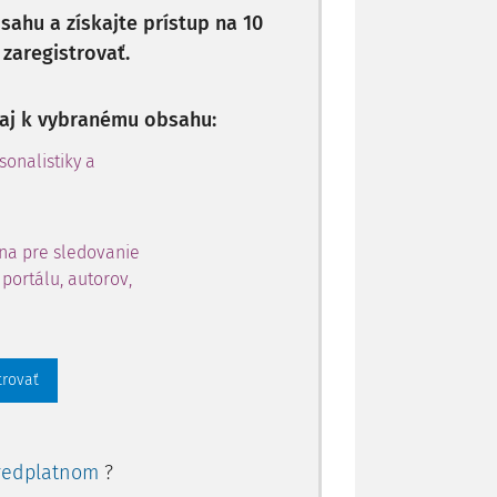
dnutie Úradu verejného zdravotníctva SR
ahu a získajte prístup na 10
 zaregistrovať.
raty príjmu sú:
p aj k vybranému obsahu:
ie (prevádzkovanie) svojej činnosti a
j vykonávanie (prevádzkovanie) v
sonalistiky a
innosť nemocenského a dôchodkového
niny, a zároveň od 13. marca 2020 nemá
na pre sledovanie
portálu, autorov,
trovať
redplatnom
?