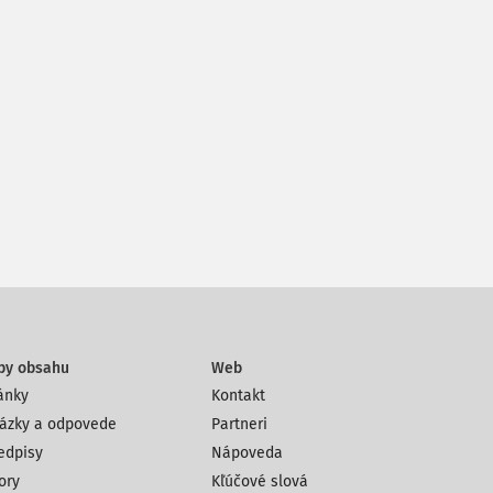
py obsahu
Web
ánky
Kontakt
ázky a odpovede
Partneri
edpisy
Nápoveda
ory
Kľúčové slová