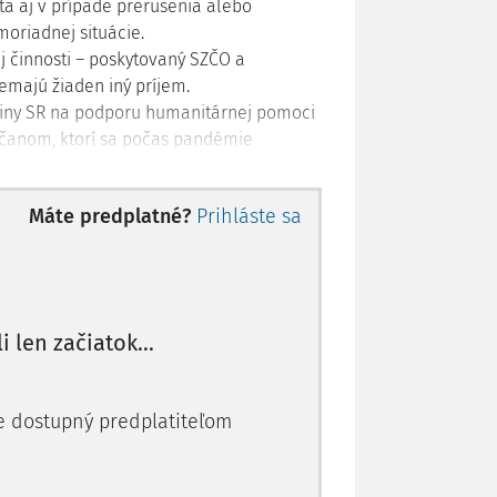
ta aj v prípade prerušenia alebo
oriadnej situácie.
j činnosti – poskytovaný SZČO a
nemajú žiaden iný príjem.
odiny SR na podporu humanitárnej pomoci
bčanom, ktorí sa počas pandémie
 dve možné finančné podpory pre fyzické
Máte predplatné?
Prihláste sa
majú na tieto podpory nárok.
u zo zárobkovej činnosti
li len začiatok...
a ako môže požiadať o finančnú
ade niektorých podnikateľov SZČO a
 (5. mája 2020) žiadať. Podnikatelia, ktorí
je dostupný predplatiteľom
príjmu, majú nárok na paušálny príspevok
paušálnej sume
105,00 €
za mesiac marec
, resp. v zodpovedajúcej výške aj ďalšie