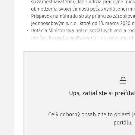
sú zamestnávateľmi), ktorí udržia pracovné mies
obmedzenia svojej činnosti počas vyhlásenej mim
Príspevok na náhradu straty príjmu zo zárobkove
jednoosobovým s. r. o., ktoré od 13. marca 2020 
Dotácia Ministerstva práce, sociálnych vecí a r
pre fyzickú osobu poskytovaná – poskytovaná o
koronavírusu ocitli v krízovej situácii bez príjmu.
V tomto článku sa sústredíme na uvedené posledné
osoby a zhrnieme si kategórie fyzických osôb, ktoré 
Príspevok na náhradu straty príjm
Ups, zatiaľ ste si prečíta
Najskôr sa sústredíme na základné informácie kto 
pomoc
(príspevok na náhradu straty príjmu)
v príp
jednoosobových s. r. o., o ktorú je možné v súčasnosti
Celý odborný obsah z tejto oblasti 
sú oprávnení žiadať o príspevok na náhradu straty 
portálu.
na náhradu straty príjmu zo zárobkovej činnosti v 
2020 a za mesiace apríl a máj 2020 v sume
210,00 €