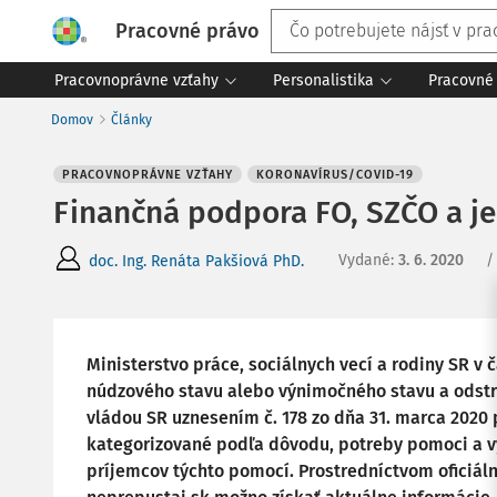
Pracovné právo
Pracovnoprávne vzťahy
Personalistika
Pracovné 
Domov
Články
PRACOVNOPRÁVNE VZŤAHY
KORONAVÍRUS/COVID-19
Finančná podpora FO, SZČO a jed
Vydané
:
3. 6. 2020
/
doc. Ing. Renáta Pakšiová PhD.
Ministerstvo práce, sociálnych vecí a rodiny SR v
núdzového stavu alebo výnimočného stavu a odst
vládou SR uznesením č. 178 zo dňa 31. marca 2020 
kategorizované podľa dôvodu, potreby pomoci a v
príjemcov týchto pomocí. Prostredníctvom ofici