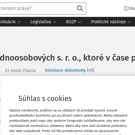
Mo
situácie
Legislatíva
BOZP
Praktické nástroje
noosobových s. r. o., ktoré v čase
Súvisiace dokumenty (41)
21 minút čítania
Súhlas s cookies
 čase vyhlásenej mimoriadnej situácie,
Vytlačiť
ránením ich následkov schváleného
Vážený návštevník, snažíme sa zo všetkých síl prinášať vysokú úroveň
poskytuje finančné príspevky, ktoré sú
používateľského komfortu pri používaní našich webstránok. Medzi základné
Obľúbené
ytvára kategórie príspevkov a
predpoklady patrí napr. aby správne fungovalo vyhľadávanie, aby sme vás
neobťažovali nevhodnou reklamou alebo aby sme mali dostatok podnetov,
álnych stránok pomahameludom.sk a
ako web vylepšovať. Preto od Vás potrebujeme súhlas so spracovaním
Zdieľať