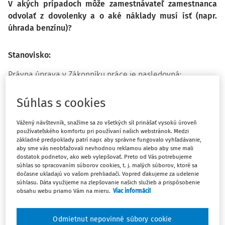
V akých prípadoch môže zamestnávateľ zamestnanca
odvolať z dovolenky a o aké náklady musí ísť (napr.
úhrada benzínu)?
Stanovisko:
Právna úprava v Zákonníku práce je nasledovná:
§ 112 ods. 1
Súhlas s cookies
Vážený návštevník, snažíme sa zo všetkých síl prinášať vysokú úroveň
„Zamestnávateľ je povinný
používateľského komfortu pri používaní našich webstránok. Medzi
základné predpoklady patrí napr. aby správne fungovalo vyhľadávanie,
nahradiť zamestnancovi
aby sme vás neobťažovali nevhodnou reklamou alebo aby sme mali
dostatok podnetov, ako web vylepšovať. Preto od Vás potrebujeme
súhlas so spracovaním súborov cookies, t. j. malých súborov, ktoré sa
náklady, ktoré mu bez jeho
dočasne ukladajú vo vašom prehliadači. Vopred ďakujeme za udelenie
súhlasu. Dáta využijeme na zlepšovanie našich služieb a prispôsobenie
zavinenia vznikli preto, že
obsahu webu priamo Vám na mieru.
Viac informácií
zamestnávateľ mu zmenil
Odmietnut nepovinné súbory cookie