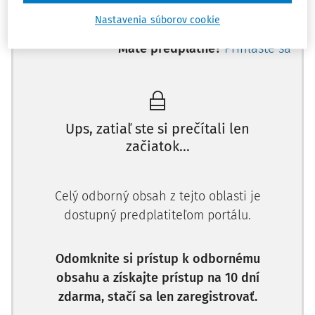
minimálnej mzdy na
Nastavenia súborov cookie
nasledujúci kalendárny rok je
Máte predplatné?
Prihláste sa
57 % pr
Ups, zatiaľ ste si prečítali len
začiatok...
Celý odborný obsah z tejto oblasti je
dostupný predplatiteľom portálu.
Odomknite si prístup k odbornému
obsahu a získajte prístup na 10 dní
zdarma, stačí sa len zaregistrovať.