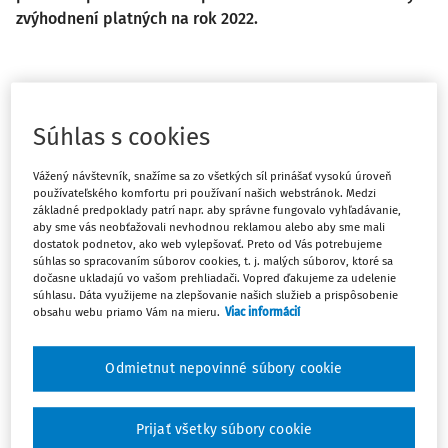
zvýhodnení platných na rok 2022.
I. Minimálna mzda na rok 2022
Súhlas s cookies
Na rok 2022 dôjde k uplatneniu sumy minimálnej mzdy
podľa tzv. automatu upraveného v § 8 zákona č. 663/2007
Vážený návštevník, snažíme sa zo všetkých síl prinášať vysokú úroveň
Z. z. o minimálnej mzde vzhľadom na to, že ani pri
používateľského komfortu pri používaní našich webstránok. Medzi
základné predpoklady patrí napr. aby správne fungovalo vyhľadávanie,
dvojstrannom vyjednávaní sociálnych partnerov a ani na
aby sme vás neobťažovali nevhodnou reklamou alebo aby sme mali
zasadnutí Hospodárskej a sociálnej rady SR dňa 23. 8. 2021
dostatok podnetov, ako web vylepšovať. Preto od Vás potrebujeme
za účasti zástupcov vlády SR nedošlo k dohode medzi
súhlas so spracovaním súborov cookies, t. j. malých súborov, ktoré sa
dočasne ukladajú vo vašom prehliadači. Vopred ďakujeme za udelenie
sociálnymi partnermi.
súhlasu. Dáta využijeme na zlepšovanie našich služieb a prispôsobenie
obsahu webu priamo Vám na mieru.
Viac informácií
Podľa § 8 zákona o minimálnej
Odmietnut nepovinné súbory cookie
mzde:
Ak sa nedosiahla dohoda
podľa § 7, suma mesačnej
Prijať všetky súbory cookie