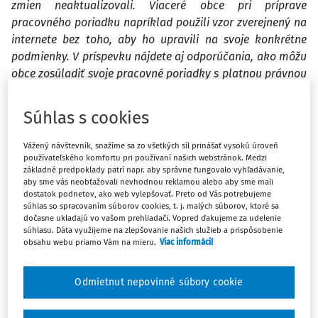
zmien neaktualizovali. Viaceré obce pri príprave
pracovného poriadku napríklad použili vzor zverejnený na
internete bez toho, aby ho upravili na svoje konkrétne
podmienky. V príspevku nájdete aj odporúčania, ako môžu
obce zosúladiť svoje pracovné poriadky s platnou právnou
úpravou.
Súhlas s cookies
Pracovný poriadok bližšie konkretizuje ustanovenia
zákona č. 311/2001 Z. z. Zákonník práce v z. n. p. (ďalej len
Vážený návštevník, snažíme sa zo všetkých síl prinášať vysokú úroveň
používateľského komfortu pri používaní našich webstránok. Medzi
„Zákonník práce“) podľa osobitných podmienok obce ako
základné predpoklady patrí napr. aby správne fungovalo vyhľadávanie,
zamestnávateľa v súlade s právnymi predpismi.
aby sme vás neobťažovali nevhodnou reklamou alebo aby sme mali
dostatok podnetov, ako web vylepšovať. Preto od Vás potrebujeme
Povinnosť samosprávy vydať pracovný poriadok vyplýva zo:
súhlas so spracovaním súborov cookies, t. j. malých súborov, ktoré sa
dočasne ukladajú vo vašom prehliadači. Vopred ďakujeme za udelenie
súhlasu. Dáta využijeme na zlepšovanie našich služieb a prispôsobenie
● zákona č. 369/1990 Zb. o obecnom zriadení v z. n. p.
obsahu webu priamo Vám na mieru.
Viac informácií
(ďalej len „zákon o obecnom zriadení“), podľa ktorého
starosta obce vydáva pracovný poriadok [§ 13 ods. 4
Odmietnut nepovinné súbory cookie
písm. d)],
● zákona č. 552/2003 Z. z. o výkone práce vo verejnom