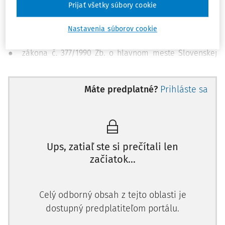
Prijať všetky súbory cookie
záujme v z. n. p., podľa ktorého zamestnávateľ vydá
pracovný poriadok po predchádzajúcom súhlase
Nastavenia súborov cookie
zástupcov zamestnancov, inak je neplatný (§ 12),
● zákona č. 377/1990 Zb. o hlavnom meste Slovenskej
republiky Bratislave v z. n. p., podľa ktorého primátor
mesta vydáva pracovný poriadok (§ 12 ods. 6) a starosta
Máte predplatné?
Prihláste sa
mestskej časti vydáva pracovný poriadok (§ 17 ods. 5),
● zákona č. 401/1990 Zb. o meste Košice v z. n. p., podľa
ktorého primátor mesta vydáva pracovný poriadok [§ 11
ods. 2 písm. e)] a starosta mestskej časti vydáva pracovný
poriadok [§ 15 ods. 2 písm. f)].
Ups, zatiaľ ste si prečítali len
začiatok...
Zákon č. 302/2001 Z. z. o samospráve vyšších územných
celkov (zákon o samosprávnych krajoch) v z. n. p.
neobsahuje osobitnú právnu úpravu pracovného poriadku.
Celý odborný obsah z tejto oblasti je
dostupný predplatiteľom portálu.
V prípade obcí vydáva pracovný poriadok starosta obce.
Obecné zastupiteľstvo teda nie je oprávnené schvaľovať