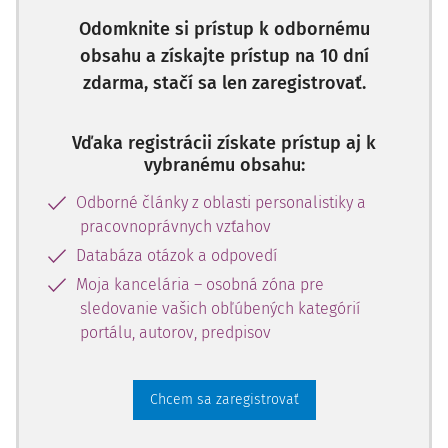
pracovný poriadok. Podľa pôvodného znenia zákona
Odomknite si prístup k odbornému
o obecnom zriadení vydanie pracovného poriadku bolo
obsahu a získajte prístup na 10 dní
v kompetencii obecného zastupiteľstva, ­avšak od 1. apríla
zdarma, stačí sa len zaregistrovať.
2010 táto kompetencia prešla na starostu obce.
Starosta obce nie je povinný informovať obecné
Vďaka registrácii získate prístup aj k
zastupiteľstvo o vydaní pracovného poriadku. Zo zákona
vybranému obsahu:
o obecnom zriadení vyplýva povinnosť starostu obce
informovať obecné zastupiteľstvo len o vydaní a zmenác
Odborné články z oblasti personalistiky a
pracovnoprávnych vzťahov
Databáza otázok a odpovedí
Moja kancelária – osobná zóna pre
sledovanie vašich obľúbených kategórií
portálu, autorov, predpisov
Chcem sa zaregistrovať