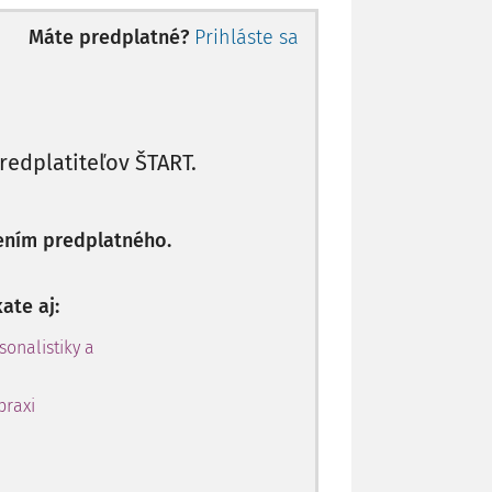
ch spolu 6 873 vodičov a 125 333
Máte predplatné?
Prihláste sa
ontrolovaných pracovných dní v
-----------------I I                     I        Počet         
redplatiteľov ŠTART.
ej kontroly
ením predplatného.
ate aj:
sonalistiky a
praxi