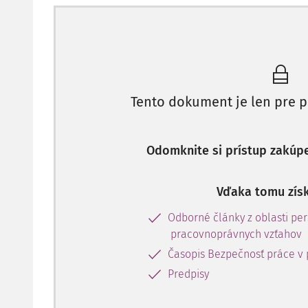
Na pozemných komunikáciách bolo skontrolovaný
pracovných dní vodičov.
Tab. č. 1: Počet skontrolovaných vodičov a počet sk
priestoroch podniku
I---------------------I----------------------I------
Tento dokument je len pre p
Tab. č. 2: Počet vodičov skontrolovaných počas cestn
Odomknite si prístup zakúp
Vďaka tomu získ
Odborné články z oblasti per
pracovnoprávnych vzťahov
Časopis Bezpečnosť práce v 
Predpisy