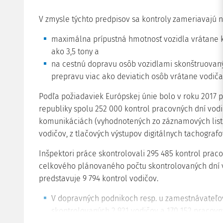
V zmysle týchto predpisov sa kontroly zameriavajú n
maximálna prípustná hmotnosť vozidla vrátane k
ako 3,5 tony a
na cestnú dopravu osôb vozidlami skonštruovan
prepravu viac ako deviatich osôb vrátane vodiča,
Podľa požiadaviek Európskej únie bolo v roku 2017 
republiky spolu 252 000 kontrol pracovných dní vo
komunikáciách (vyhodnotených zo záznamových listo
vodičov, z tlačových výstupov digitálnych tachografov
Inšpektori práce skontrolovali 295 485 kontrol praco
celkového plánovaného počtu skontrolovaných dní vo
predstavuje 9 794 kontrol vodičov.
V dopravných podnikoch resp. u zamestnávateľo
skontrolovaných 2 921 vodičov a 170 152 pracovn