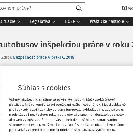
Mo
situácie
Legislatíva
BOZP
Praktické nástroje
 autobusov inšpekciou práce v roku 
Zdroj
:
Bezpečnosť práce v praxi 6/2018
špekciou práce je preverovať
Vytlačiť
Súhlas s cookies
mestnávateľmi v cestnej doprave podľa
času v doprave a nariadenia Európskeho
Vážený návštevník, snažíme sa zo všetkých síl prinášať vysokú úroveň
Obľúbené
používateľského komfortu pri používaní našich webstránok. Medzi základné
i niektorých právnych predpisov v
predpoklady patrí napr. aby správne fungovalo vyhľadávanie, aby sme vás
ov ako aj na pozemných komunikáciách,
neobťažovali nevhodnou reklamou alebo aby sme mali dostatok podnetov,
ako web vylepšovať. Preto od Vás potrebujeme súhlas so spracovaním
renia na odstránenie zistených
Zdieľať
súborov cookies, t. j. malých súborov, ktoré sa dočasne ukladajú vo vašom
prehliadači. Vopred ďakujeme za udelenie súhlasu. Dáta využijeme na