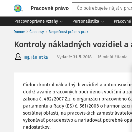
Pracovné právo
Pracovnoprávne vzťahy
Personalistika
Pracovné 
Domov
Časopisy
Bezpečnosť práce v praxi
Kontroly nákladných vozidiel a
Vydané
:
31. 5. 2018
16 minút čítania
Ing. Ján Trcka
Cieľom kontrol nákladných vozidiel a autobusov in
dodržiavanie pracovných podmienok vodičmi a za
zákona č. 462/2007 Z.z. o organizácii pracovného 
parlamentu a Rady (ES) č. 561/2006 o harmonizáci
sociálnej oblasti, na pracoviskách zamestnávateľ
vykonávať poradenstvo a nariaďovať potrebné opat
nedostatkov.