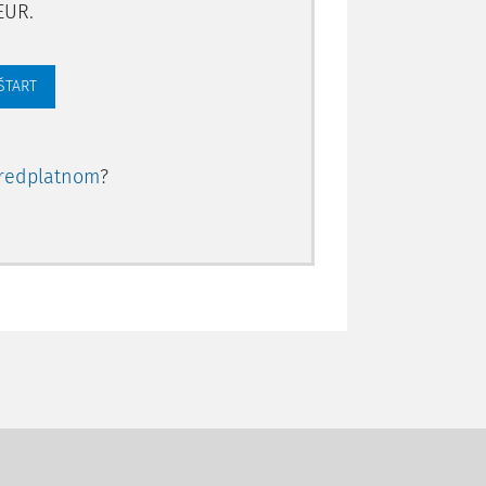
EUR.
 ŠTART
redplatnom
?