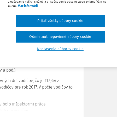
zlepšovanie našich služieb a prispôsobenie obsahu webu priamo Vám na
Poznámka
mieru.
Viac informácií
a cestnú dopravu tovaru, kde:
aždého prívesu alebo návesu je vyššia
Prijať všetky súbory cookie
ými alebo trvalo prispôsobenými na
Odmietnut nepovinné súbory cookie
 ktoré sú určené na tieto účely.
Nastavenia súborov cookie
potrebné vykonať na území Slovenskej
dičov na pracoviskách a pozemných
v, z elektronických záznamov z kariet
 a pod.).
vných dní vodičov, čo je 117,3% z
dičov pre rok 2017. V počte vodičov to
v bolo inšpektormi práce
ých dní vodičov.