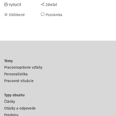
Vytlačiť
Zdieľať
Obľúbené
Poznámka
Témy
Pracovnoprávne vzťahy
Personalistika
Pracovné situácie
Typy obsahu
Články
Otázky a odpovede
Predpisy