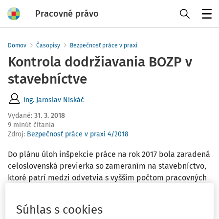
Pracovné právo
Menu
Domov
Časopisy
Bezpečnosť práce v praxi
Kontrola dodržiavania BOZP v
stavebníctve
Ing. Jaroslav Niskáč
Vydané
:
31. 3. 2018
9 minút čítania
Zdroj
:
Bezpečnosť práce v praxi 4/2018
Do plánu úloh inšpekcie práce na rok 2017 bola zaradená
celoslovenská previerka so zameraním na stavebníctvo,
ktoré patrí medzi odvetvia s vyšším počtom pracovných
úrazov a nižšou úrovňou zabezpečenia starostlivosti o
bezpečnosť a ochranu zdravia zamestnancov. Cieľom
Súhlas s cookies
previerok bolo zistenie stavu dodržiavania právnych a