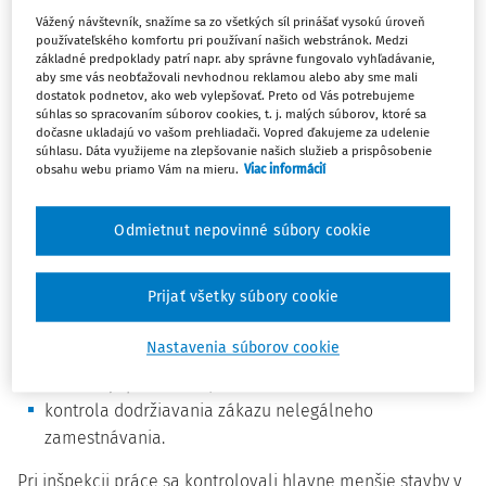
ostatných pred pisov na zaistenie bezpečnosti a ochrany
Vážený návštevník, snažíme sa zo všetkých síl prinášať vysokú úroveň
zdravia pri stavebných prácac h. Úloha sa realizovala
používateľského komfortu pri používaní našich webstránok. Medzi
základné predpoklady patrí napr. aby správne fungovalo vyhľadávanie,
bez ohľadu na charakter vykonávaných stavebných prác,
aby sme vás neobťažovali nevhodnou reklamou alebo aby sme mali
ich rozsah a náročnosť.
dostatok podnetov, ako web vylepšovať. Preto od Vás potrebujeme
súhlas so spracovaním súborov cookies, t. j. malých súborov, ktoré sa
dočasne ukladajú vo vašom prehliadači. Vopred ďakujeme za udelenie
Predmetom inšpekcie práce bolo:
súhlasu. Dáta využijeme na zlepšovanie našich služieb a prispôsobenie
obsahu webu priamo Vám na mieru.
Viac informácií
preverenie technického stavu zariadení v oblasti
bezpečnosti a ochrany zdravia pri práci (ďalej "BOZP"),
Odmietnut nepovinné súbory cookie
kontrola riadenia a koordinácie vykonávaných prác
medzi jednotlivými účastníkmi výstavby, vrátane
Prijať všetky súbory cookie
kontroly stavu vyhradených technických zariadení
(ďalej "VTZ"),
Nastavenia súborov cookie
kontrola montáže a obslúh VTZ, výstavby lešení a
odbornej spôsobilosti,
kontrola dodržiavania zákazu nelegálneho
zamestnávania.
Pri inšpekcii práce sa kontrolovali hlavne menšie stavby v