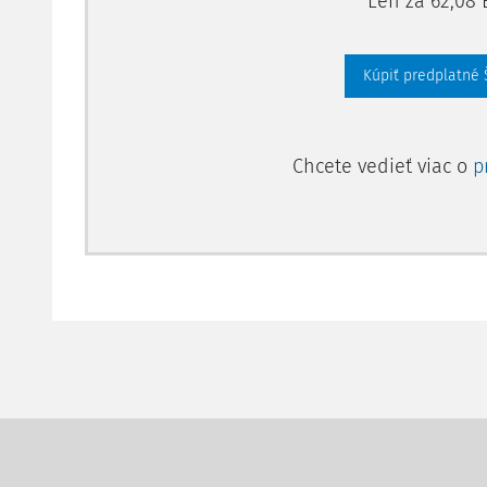
Len za 62,08 
Kúpiť predplatné
Chcete vedieť viac o
p