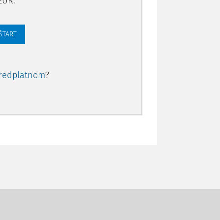
EUR.
 ŠTART
redplatnom
?