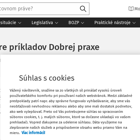
Mo
situácie
Legislatíva
BOZP
Praktické nástroje
re príkladov Dobrej praxe
ty čítania
Zdroj
:
Bezpečnosť práce v praxi 6/2017
Súhlas s cookies
Vytlačiť
sti predsedá EÚ boli 27. apríla
Vážený návštevník, snažíme sa zo všetkých síl prinášať vysokú úroveň
používateľského komfortu pri používaní našich webstránok. Medzi základné
 o dobrej praxi, ktorú v prvom roku
predpoklady patrí napr. aby správne fungovalo vyhľadávanie, aby sme vás
nosť a ochranu zdravia, ako súčasť jej
neobťažovali nevhodnou reklamou alebo aby sme mali dostatok podnetov,
Obľúbené
ako web vylepšovať. Preto od Vás potrebujeme súhlas so spracovaním
ká pre všetky vekové kategórie".
súborov cookies, t. j. malých súborov, ktoré sa dočasne ukladajú vo vašom
prehliadači. Vopred ďakujeme za udelenie súhlasu. Dáta využijeme na
Zdieľať
zlepšovanie našich služieb a prispôsobenie obsahu webu priamo Vám na
mieru.
Viac informácií