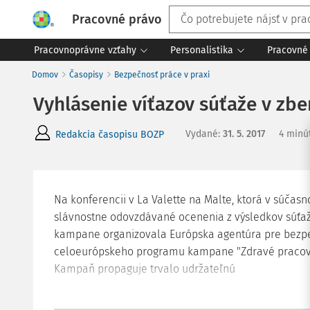
Pracovné právo
Pracovnoprávne vzťahy
Personalistika
Pracovné 
Domov
Časopisy
Bezpečnosť práce v praxi
Vyhlásenie víťazov súťaže v zbe
Vydané
:
31. 5. 2017
4 minú
Redakcia časopisu BOZP
Na konferencii v La Valette na Malte, ktorá v súčasno
slávnostne odovzdávané ocenenia z výsledkov súťaže
kampane organizovala Európska agentúra pre bezpeč
celoeurópskeho programu kampane "Zdravé pracovis
Kampaň propaguje trvalo udržateľnú