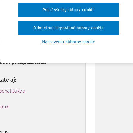
Poznámka
Máte predplatné?
Prihláste sa
Prijať všetky súbory cookie
Odmietnut nepovinné súbory cookie
redplatiteľov ŠTART.
Nastavenia súborov cookie
ením predplatného.
ate aj:
sonalistiky a
praxi