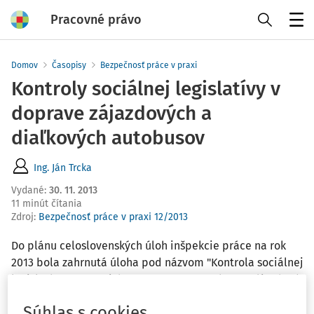
Pracovné právo
Menu
Domov
Časopisy
Bezpečnosť práce v praxi
Kontroly sociálnej legislatívy v
doprave zájazdových a
diaľkových autobusov
Ing. Ján Trcka
Vydané
:
30. 11. 2013
11 minút čítania
Zdroj
:
Bezpečnosť práce v praxi 12/2013
Do plánu celoslovenských úloh inšpekcie práce na rok
2013 bola zahrnutá úloha pod názvom "Kontrola sociálnej
legislatívy v cestnej doprave so zameraním na zájazdové
a diaľkové autobusy v zmysle zákona č. 462/2007 Z.z. o
Súhlas s cookies
organizácii pracovného času v doprave", ktorá bola