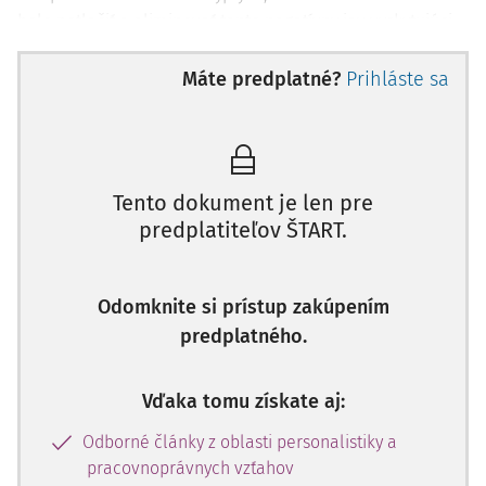
bolo potlačiť a eliminovať tento negatívny jav vyskytujúci
sa na pozemných komunikáciách.
Máte predplatné?
Prihláste sa
V zmysle obsahového zamerania k tejto úlohe boli
kontroly zamerané na zájazdové a diaľkové autobusy so
zameraním na slovenských ako aj zahraničných
dopravcov.
Vykonaných malo byť najmenej 60 previerok
na jeden krajský inšpektorát práce.
Tento dokument je len pre
Výber miest kontrol
uskutočnili jednotlivé inšpektoráty práce vo svojej
predplatiteľov ŠTART.
územnej pôsobnosti - pozemné komunikácie s vyššou
frekvenciou výskytu autobusov, st
Odomknite si prístup zakúpením
predplatného.
Vďaka tomu získate aj:
Odborné články z oblasti personalistiky a
pracovnoprávnych vzťahov