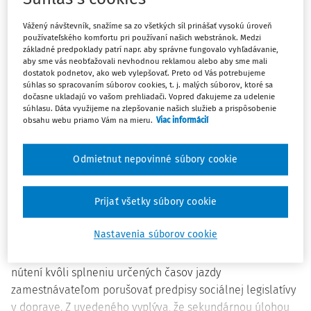
vykonaná v období od 1.6.2013 do 31.8.2013.
Vážený návštevník, snažíme sa zo všetkých síl prinášať vysokú úroveň
používateľského komfortu pri používaní našich webstránok. Medzi
základné predpoklady patrí napr. aby správne fungovalo vyhľadávanie,
Cieľom kontrol bolo predovšetkým
preveriť dodržiavanie
aby sme vás neobťažovali nevhodnou reklamou alebo aby sme mali
pracovných podmienok v cestnej doprave vodičmi
dostatok podnetov, ako web vylepšovať. Preto od Vás potrebujeme
súhlas so spracovaním súborov cookies, t. j. malých súborov, ktoré sa
autobusov
ustanovených podľa vyššie uvedeného zákona
dočasne ukladajú vo vašom prehliadači. Vopred ďakujeme za udelenie
a nariadenia Európskeho parlamentu a Rady (ES) č.
súhlasu. Dáta využijeme na zlepšovanie našich služieb a prispôsobenie
obsahu webu priamo Vám na mieru.
Viac informácií
561/2006. Kontroly sa vykonávali na pozemných
komunikáciách, na stanovištiach odchodov zájazdových
autobusov a autobusových staniciach.
Odmietnut nepovinné súbory cookie
Z bežnej praxe a doteraz získaných informácií možno
Prijať všetky súbory cookie
konštatovať, že v letnom resp. dovolenkovom období
dochádza k výraznému nárastu zájazdových a diaľkových
Nastavenia súborov cookie
autobusov na pozemných komunikáciách, čo má priamu
súvislosť s nárastom nehodovosti. Vodiči autobusov sú
nútení kvôli splneniu určených časov jazdy
zamestnávateľom porušovať predpisy sociálnej legislatívy
v doprave. Z uvedeného vyplýva, že sekundárnou úlohou