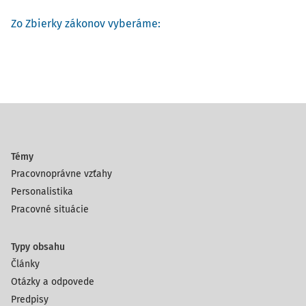
Zo Zbierky zákonov vyberáme:
Témy
Pracovnoprávne vzťahy
Personalistika
Pracovné situácie
Typy obsahu
Články
Otázky a odpovede
Predpisy