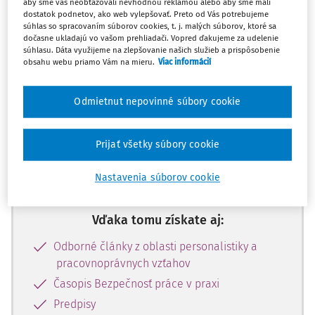
aby sme vás neobťažovali nevhodnou reklamou alebo aby sme mali
Máte predplatné?
Prihláste sa
dostatok podnetov, ako web vylepšovať. Preto od Vás potrebujeme
súhlas so spracovaním súborov cookies, t. j. malých súborov, ktoré sa
dočasne ukladajú vo vašom prehliadači. Vopred ďakujeme za udelenie
súhlasu. Dáta využijeme na zlepšovanie našich služieb a prispôsobenie
obsahu webu priamo Vám na mieru.
Viac informácií
Tento dokument je len pre
Odmietnut nepovinné súbory cookie
predplatiteľov ŠTART.
Prijať všetky súbory cookie
Odomknite si prístup zakúpením
predplatného.
Nastavenia súborov cookie
Vďaka tomu získate aj:
Odborné články z oblasti personalistiky a
pracovnoprávnych vzťahov
Časopis Bezpečnosť práce v praxi
Predpisy