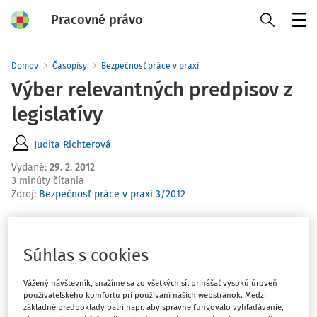
Pracovné právo
Menu
Domov
Časopisy
Bezpečnosť práce v praxi
Výber relevantných predpisov z
legislatívy
Judita Richterová
Vydané
:
29. 2. 2012
3 minúty čítania
Zdroj
:
Bezpečnosť práce v praxi 3/2012
Zo Zbierky zákonov vyberáme:
Súhlas s cookies
Čiastka 9/2012 - 02.02.2012
Vážený návštevník, snažíme sa zo všetkých síl prinášať vysokú úroveň
používateľského komfortu pri používaní našich webstránok. Medzi
základné predpoklady patrí napr. aby správne fungovalo vyhľadávanie,