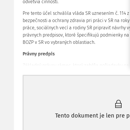
odvetvia činností.
Pre tento účel schválila vláda SR uznesením č. 114 
bezpečnosti a ochrany zdravia pri práci v SR na roky
práce, sociálnych vecí a rodiny SR pripraviť návrh
právnych predpisov, ktoré špecifikujú podmienky na 
BOZP v SR vo vybraných oblastiach.
Právny predpis
Základný právny rámec, ktorý zahŕňa požiadavky na 
124/2006 Z.z. v znení neskorších úprav (ďalej len "zák
"Fyzická osoba môže obsluhovať určený pracovný pr
ustanovené právnymi predpismi na zaistenie bezpečno
prevádzke len na základe platného osvedčenia na v
vykonávanie činnosti (ďalej len "osvedčenie alebo
právnickou osobou, fyzickou osobou alebo právnick
Tento dokument je len pre p
27 ods. 3 (ďalej len "osoba oprávnená na výchovu a
sa vydáva na základe písomnej žiadosti, v ktorej fy