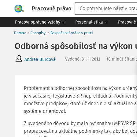
Pracovné právo
Pracovnoprávne vzťahy
Personalistika
Pracovné 
Domov
Časopisy
Bezpečnosť práce v praxi
Odborná spôsobilosť na výkon u
Vydané
:
31. 1. 2012
18 minút čítani
Andrea Burdová
Problematika odbornej spôsobilosti na výkon určený
je v súčasnej legislatíve SR neprehľadná. Podmienky
množstve predpisov, ktoré už dnes nie sú aktuálne a
systéme orientovať.
Z uvedeného dôvodu by malo byť snahou MPSVR SR v
prepracovať na aktuálne podmienky tak, aby bol dos