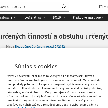
Mo
situácie
Legislatíva
BOZP
Praktické nástroje
rčených činností a obsluhu určenýc
a
Zdroj
:
Bezpečnosť práce v praxi 2/2012
Súhlas s cookies
Vytlačiť
ch činností a obsluhu určených zariadení
 na výkon týchto činností sú uvedené v
Vážený návštevník, snažíme sa zo všetkých síl prinášať vysokú úroveň
používateľského komfortu pri používaní našich webstránok. Medzi základné
 pre užívateľa je obtiažne sa v celom
Obľúbené
predpoklady patrí napr. aby správne fungovalo vyhľadávanie, aby sme vás
neobťažovali nevhodnou reklamou alebo aby sme mali dostatok podnetov,
ako web vylepšovať. Preto od Vás potrebujeme súhlas so spracovaním
súborov cookies, t. j. malých súborov, ktoré sa dočasne ukladajú vo vašom
 čo najkratšom čase celý systém
Zdieľať
prehliadači. Vopred ďakujeme za udelenie súhlasu. Dáta využijeme na
tatočne prehľadný a aby zahŕňal všetky
zlepšovanie našich služieb a prispôsobenie obsahu webu priamo Vám na