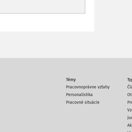
Témy
Ty
Pracovnoprávne vzťahy
Čl
Personalistika
Ot
Pracovné situácie
Pr
Vz
Ju
Ak