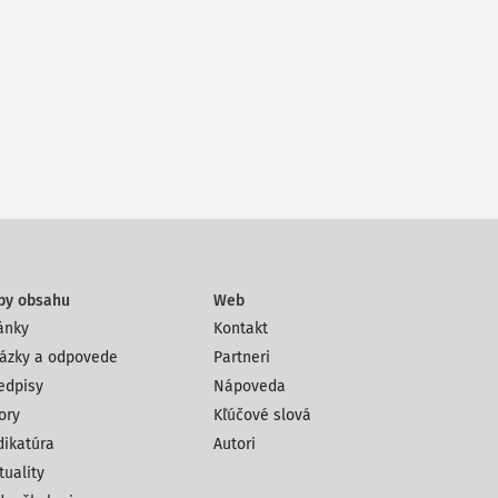
py obsahu
Web
ánky
Kontakt
ázky a odpovede
Partneri
edpisy
Nápoveda
ory
Kľúčové slová
dikatúra
Autori
tuality