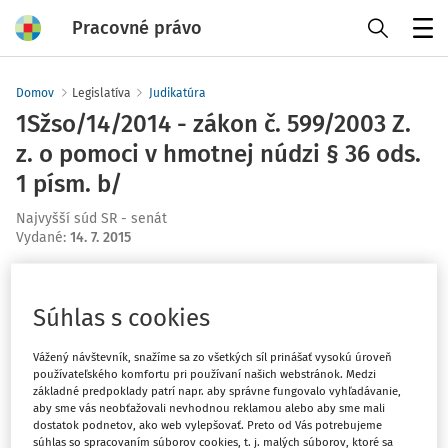
Pracovné právo
Menu
Domov
Legislatíva
Judikatúra
1Sžso/14/2014 - zákon č. 599/2003 Z.
z. o pomoci v hmotnej núdzi § 36 ods.
1 písm. b/
Najvyšší súd SR - senát
Vydané
:
14. 7. 2015
Máte predplatné?
Prihláste sa
Súhlas s cookies
Vážený návštevník, snažíme sa zo všetkých síl prinášať vysokú úroveň
používateľského komfortu pri používaní našich webstránok. Medzi
základné predpoklady patrí napr. aby správne fungovalo vyhľadávanie,
Tento dokument je len pre
aby sme vás neobťažovali nevhodnou reklamou alebo aby sme mali
dostatok podnetov, ako web vylepšovať. Preto od Vás potrebujeme
predplatiteľov VIP.
súhlas so spracovaním súborov cookies, t. j. malých súborov, ktoré sa