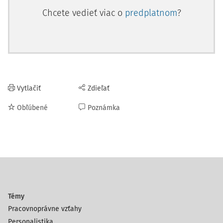
Chcete vedieť viac o
predplatnom
?
Vytlačiť
Zdieľať
Obľúbené
Poznámka
Témy
Pracovnoprávne vzťahy
Personalistika