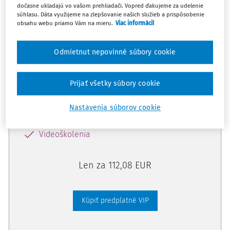
dočasne ukladajú vo vašom prehliadači. Vopred ďakujeme za udelenie
súhlasu. Dáta využijeme na zlepšovanie našich služieb a prispôsobenie
obsahu webu priamo Vám na mieru.
Viac informácií
Odomknite si prístup zakúpením
predplatného.
Odmietnut nepovinné súbory cookie
Vďaka tomu získate aj:
Prijať všetky súbory cookie
Kompletný odborný obsah portálu
Všetky praktické nástroje: vzory, smart
Nastavenia súborov cookie
dokumenty, knižnica
Videoškolenia
Len za 112,08 EUR
Kúpiť predplatné VIP