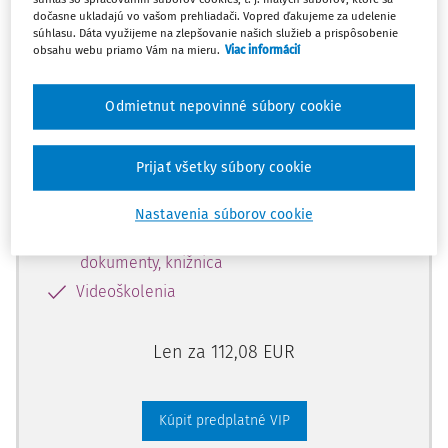
predplatiteľov VIP.
dočasne ukladajú vo vašom prehliadači. Vopred ďakujeme za udelenie
súhlasu. Dáta využijeme na zlepšovanie našich služieb a prispôsobenie
obsahu webu priamo Vám na mieru.
Viac informácií
Odomknite si prístup zakúpením
Odmietnut nepovinné súbory cookie
predplatného.
Prijať všetky súbory cookie
Vďaka tomu získate aj:
Kompletný odborný obsah portálu
Nastavenia súborov cookie
Všetky praktické nástroje: vzory, smart
dokumenty, knižnica
Videoškolenia
Len za 112,08 EUR
Kúpiť predplatné VIP