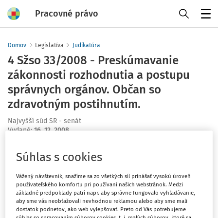
Pracovné právo
Menu
Domov
Legislatíva
Judikatúra
4 Sžso 33/2008 - Preskúmavanie
zákonnosti rozhodnutia a postupu
správnych orgánov. Občan so
zdravotným postihnutím.
Najvyšší súd SR - senát
Vydané
:
16. 12. 2008
Súhlas s cookies
Máte predplatné?
Prihláste sa
Vážený návštevník, snažíme sa zo všetkých síl prinášať vysokú úroveň
používateľského komfortu pri používaní našich webstránok. Medzi
základné predpoklady patrí napr. aby správne fungovalo vyhľadávanie,
aby sme vás neobťažovali nevhodnou reklamou alebo aby sme mali
dostatok podnetov, ako web vylepšovať. Preto od Vás potrebujeme
Tento dokument je len pre
súhlas so spracovaním súborov cookies, t. j. malých súborov, ktoré sa