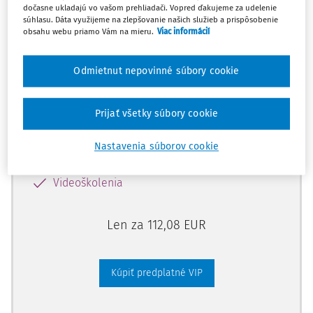
dočasne ukladajú vo vašom prehliadači. Vopred ďakujeme za udelenie
súhlasu. Dáta využijeme na zlepšovanie našich služieb a prispôsobenie
obsahu webu priamo Vám na mieru.
Viac informácií
Odomknite si prístup zakúpením
predplatného.
Odmietnut nepovinné súbory cookie
Vďaka tomu získate aj:
Prijať všetky súbory cookie
Kompletný odborný obsah portálu
Všetky praktické nástroje: vzory, smart
Nastavenia súborov cookie
dokumenty, knižnica
Videoškolenia
Len za 112,08 EUR
Kúpiť predplatné VIP