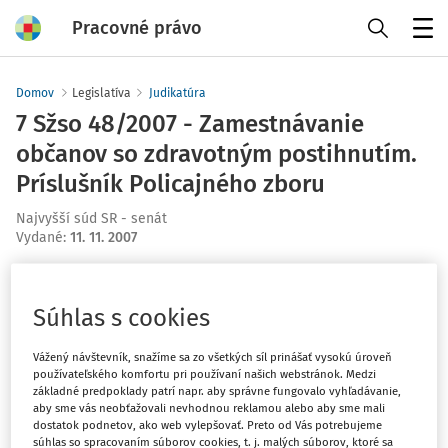
Pracovné právo
Menu
Domov
Legislatíva
Judikatúra
7 Sžso 48/2007 - Zamestnávanie
občanov so zdravotným postihnutím.
Príslušník Policajného zboru
Najvyšší súd SR - senát
Vydané
:
11. 11. 2007
Máte predplatné?
Prihláste sa
Súhlas s cookies
Vážený návštevník, snažíme sa zo všetkých síl prinášať vysokú úroveň
používateľského komfortu pri používaní našich webstránok. Medzi
základné predpoklady patrí napr. aby správne fungovalo vyhľadávanie,
Tento dokument je len pre
aby sme vás neobťažovali nevhodnou reklamou alebo aby sme mali
dostatok podnetov, ako web vylepšovať. Preto od Vás potrebujeme
predplatiteľov VIP.
súhlas so spracovaním súborov cookies, t. j. malých súborov, ktoré sa