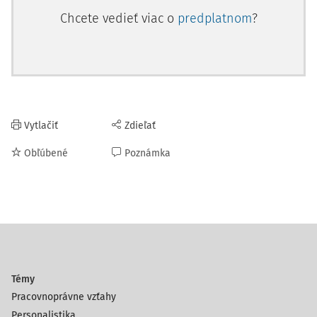
Chcete vedieť viac o
predplatnom
?
Vytlačiť
Zdieľať
Obľúbené
Poznámka
Témy
Pracovnoprávne vzťahy
Personalistika