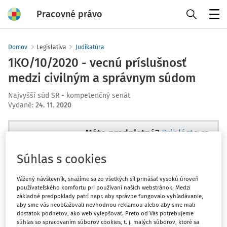
Pracovné právo
Menu
Domov
Legislatíva
Judikatúra
1KO/10/2020 - vecnú príslušnosť
medzi civilným a správnym súdom
Najvyšší súd SR - kompetenčný senát
Vydané
:
24. 11. 2020
Máte predplatné?
Prihláste sa
Súhlas s cookies
Vážený návštevník, snažíme sa zo všetkých síl prinášať vysokú úroveň
používateľského komfortu pri používaní našich webstránok. Medzi
Tento dokument je len pre
základné predpoklady patrí napr. aby správne fungovalo vyhľadávanie,
predplatiteľov VIP.
aby sme vás neobťažovali nevhodnou reklamou alebo aby sme mali
dostatok podnetov, ako web vylepšovať. Preto od Vás potrebujeme
súhlas so spracovaním súborov cookies, t. j. malých súborov, ktoré sa