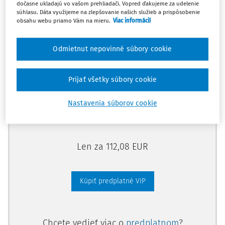
dočasne ukladajú vo vašom prehliadači. Vopred ďakujeme za udelenie
Odomknite si prístup zakúpením
súhlasu. Dáta využijeme na zlepšovanie našich služieb a prispôsobenie
obsahu webu priamo Vám na mieru.
Viac informácií
predplatného.
Odmietnut nepovinné súbory cookie
Vďaka tomu získate aj:
Kompletný odborný obsah portálu
Prijať všetky súbory cookie
Všetky praktické nástroje: vzory, smart
dokumenty, knižnica
Nastavenia súborov cookie
Videoškolenia
Len za 112,08 EUR
Kúpiť predplatné VIP
Chcete vedieť viac o
predplatnom
?