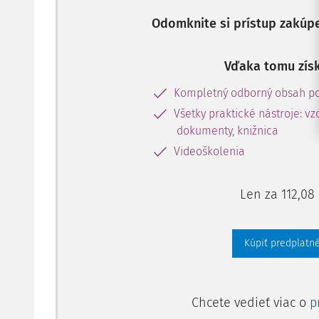
Odomknite si prístup zakúp
Vďaka tomu získ
Kompletný odborný obsah po
Všetky praktické nástroje: vz
dokumenty, knižnica
Videoškolenia
Len za 112,08
Kúpiť predplatné
Chcete vedieť viac o
p