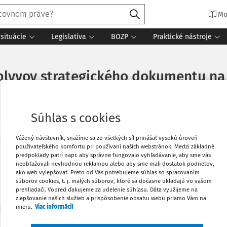
Mo
situácie
Legislatíva
BOZP
Praktické nástroje
plyvov strategického dokumentu na 
Súhlas s cookies
Vážený návštevník, snažíme sa zo všetkých síl prinášať vysokú úroveň
Vytlačiť
používateľského komfortu pri používaní našich webstránok. Medzi základné
Máte predplatné?
Prihláste sa
predpoklady patrí napr. aby správne fungovalo vyhľadávanie, aby sme vás
neobťažovali nevhodnou reklamou alebo aby sme mali dostatok podnetov,
Obľúbené
ako web vylepšovať. Preto od Vás potrebujeme súhlas so spracovaním
súborov cookies, t. j. malých súborov, ktoré sa dočasne ukladajú vo vašom
prehliadači. Vopred ďakujeme za udelenie súhlasu. Dáta využijeme na
zlepšovanie našich služieb a prispôsobenie obsahu webu priamo Vám na
Zdieľať
predplatiteľov VIP.
mieru.
Viac informácií