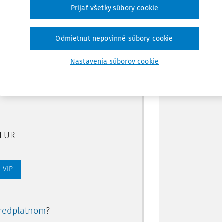
Poznámka
Prijať všetky súbory cookie
ením predplatného.
Odmietnut nepovinné súbory cookie
ate aj:
Nastavenia súborov cookie
rtálu
ory, smart
 EUR
 VIP
redplatnom
?