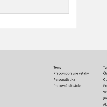
Témy
Ty
Pracovnoprávne vzťahy
Čl
Personalistika
Ot
Pracovné situácie
Pr
Vz
Ju
Ak