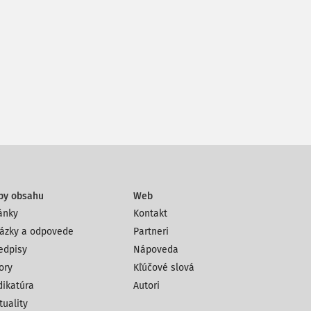
py obsahu
Web
ánky
Kontakt
ázky a odpovede
Partneri
edpisy
Nápoveda
ory
Kľúčové slová
dikatúra
Autori
tuality