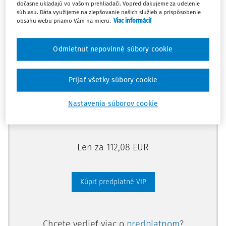
dočasne ukladajú vo vašom prehliadači. Vopred ďakujeme za udelenie
Odomknite si prístup zakúpením
súhlasu. Dáta využijeme na zlepšovanie našich služieb a prispôsobenie
obsahu webu priamo Vám na mieru.
Viac informácií
predplatného.
Odmietnut nepovinné súbory cookie
Vďaka tomu získate aj:
Kompletný odborný obsah portálu
Prijať všetky súbory cookie
Všetky praktické nástroje: vzory, smart
dokumenty, knižnica
Nastavenia súborov cookie
Videoškolenia
Len za 112,08 EUR
Kúpiť predplatné VIP
Chcete vedieť viac o
predplatnom
?