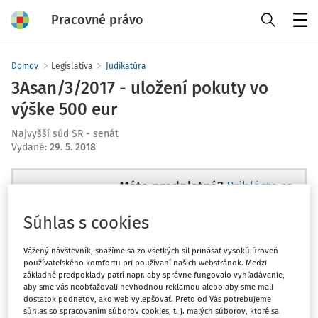
Pracovné právo
Menu
Domov
Legislatíva
Judikatúra
3Asan/3/2017 - uložení pokuty vo
výške 500 eur
Najvyšší súd SR - senát
Vydané
:
29. 5. 2018
Máte predplatné?
Prihláste sa
Súhlas s cookies
Vážený návštevník, snažíme sa zo všetkých síl prinášať vysokú úroveň
používateľského komfortu pri používaní našich webstránok. Medzi
Tento dokument je len pre
základné predpoklady patrí napr. aby správne fungovalo vyhľadávanie,
predplatiteľov VIP.
aby sme vás neobťažovali nevhodnou reklamou alebo aby sme mali
dostatok podnetov, ako web vylepšovať. Preto od Vás potrebujeme
súhlas so spracovaním súborov cookies, t. j. malých súborov, ktoré sa