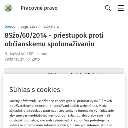
Pracovné právo
Menu
Domov
Legislatíva
Judikatúra
8Sžo/60/2014 - priestupok proti
občianskemu spolunažívaniu
Najvyšší súd SR - senát
Vydané
:
21. 10. 2015
Máte predplatné?
Prihláste sa
Súhlas s cookies
Vážený návštevník, snažíme sa zo všetkých síl prinášať vysokú úroveň
používateľského komfortu pri používaní našich webstránok. Medzi
Tento dokument je len pre
základné predpoklady patrí napr. aby správne fungovalo vyhľadávanie,
predplatiteľov VIP.
aby sme vás neobťažovali nevhodnou reklamou alebo aby sme mali
dostatok podnetov, ako web vylepšovať. Preto od Vás potrebujeme
súhlas so spracovaním súborov cookies, t. j. malých súborov, ktoré sa