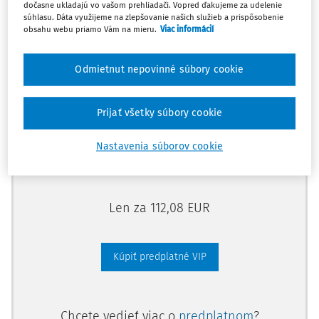
dočasne ukladajú vo vašom prehliadači. Vopred ďakujeme za udelenie
Odomknite si prístup zakúpením
súhlasu. Dáta využijeme na zlepšovanie našich služieb a prispôsobenie
obsahu webu priamo Vám na mieru.
Viac informácií
predplatného.
Odmietnut nepovinné súbory cookie
Vďaka tomu získate aj:
Kompletný odborný obsah portálu
Prijať všetky súbory cookie
Všetky praktické nástroje: vzory, smart
dokumenty, knižnica
Nastavenia súborov cookie
Videoškolenia
Len za 112,08 EUR
Kúpiť predplatné VIP
Chcete vedieť viac o
predplatnom
?