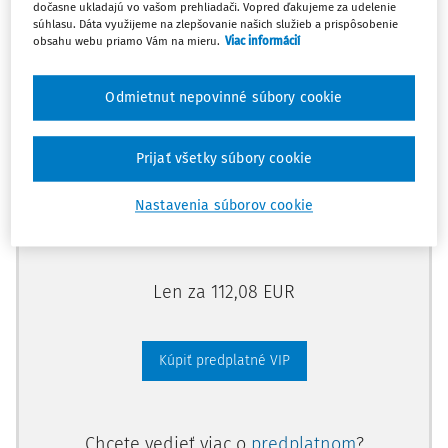
dočasne ukladajú vo vašom prehliadači. Vopred ďakujeme za udelenie
Odomknite si prístup zakúpením
súhlasu. Dáta využijeme na zlepšovanie našich služieb a prispôsobenie
obsahu webu priamo Vám na mieru.
Viac informácií
predplatného.
Odmietnut nepovinné súbory cookie
Vďaka tomu získate aj:
Kompletný odborný obsah portálu
Prijať všetky súbory cookie
Všetky praktické nástroje: vzory, smart
dokumenty, knižnica
Nastavenia súborov cookie
Videoškolenia
Len za 112,08 EUR
Kúpiť predplatné VIP
Chcete vedieť viac o
predplatnom
?