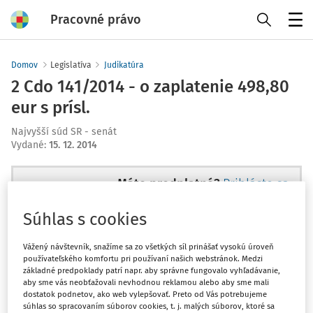
Pracovné právo
Menu
Domov
Legislatíva
Judikatúra
2 Cdo 141/2014 - o zaplatenie 498,80
eur s prísl.
Najvyšší súd SR - senát
Vydané
:
15. 12. 2014
Máte predplatné?
Prihláste sa
Súhlas s cookies
Vážený návštevník, snažíme sa zo všetkých síl prinášať vysokú úroveň
používateľského komfortu pri používaní našich webstránok. Medzi
Tento dokument je len pre
základné predpoklady patrí napr. aby správne fungovalo vyhľadávanie,
predplatiteľov VIP.
aby sme vás neobťažovali nevhodnou reklamou alebo aby sme mali
dostatok podnetov, ako web vylepšovať. Preto od Vás potrebujeme
súhlas so spracovaním súborov cookies, t. j. malých súborov, ktoré sa