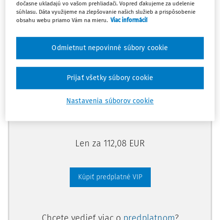
dočasne ukladajú vo vašom prehliadači. Vopred ďakujeme za udelenie
Odomknite si prístup zakúpením
súhlasu. Dáta využijeme na zlepšovanie našich služieb a prispôsobenie
obsahu webu priamo Vám na mieru.
Viac informácií
predplatného.
Odmietnut nepovinné súbory cookie
Vďaka tomu získate aj:
Kompletný odborný obsah portálu
Prijať všetky súbory cookie
Všetky praktické nástroje: vzory, smart
dokumenty, knižnica
Nastavenia súborov cookie
Videoškolenia
Len za 112,08 EUR
Kúpiť predplatné VIP
Chcete vedieť viac o
predplatnom
?