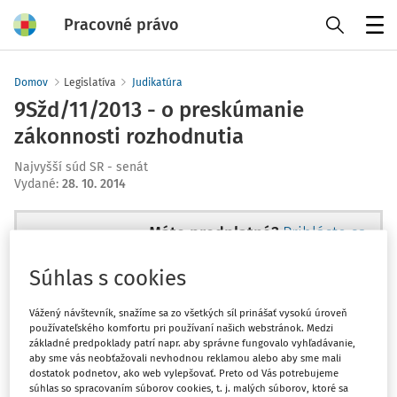
Pracovné právo
Menu
Domov
Legislatíva
Judikatúra
9Sžd/11/2013 - o preskúmanie
zákonnosti rozhodnutia
Najvyšší súd SR - senát
Vydané
:
28. 10. 2014
Máte predplatné?
Prihláste sa
Súhlas s cookies
Vážený návštevník, snažíme sa zo všetkých síl prinášať vysokú úroveň
používateľského komfortu pri používaní našich webstránok. Medzi
Tento dokument je len pre
základné predpoklady patrí napr. aby správne fungovalo vyhľadávanie,
predplatiteľov VIP.
aby sme vás neobťažovali nevhodnou reklamou alebo aby sme mali
dostatok podnetov, ako web vylepšovať. Preto od Vás potrebujeme
súhlas so spracovaním súborov cookies, t. j. malých súborov, ktoré sa