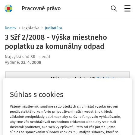
Pracovné právo
Menu
Domov
Legislatíva
Judikatúra
3 Sžf 2/2008 - Výška miestneho
poplatku za komunálny odpad
Najvyšší súd SR - senát
Vydané
:
23. 4. 2008
Máte predplatné?
Prihláste sa
Súhlas s cookies
Vážený návštevník, snažíme sa zo všetkých síl prinášať vysokú úroveň
používateľského komfortu pri používaní našich webstránok. Medzi
Tento dokument je len pre
základné predpoklady patrí napr. aby správne fungovalo vyhľadávanie,
predplatiteľov VIP.
aby sme vás neobťažovali nevhodnou reklamou alebo aby sme mali
dostatok podnetov, ako web vylepšovať. Preto od Vás potrebujeme
súhlas so spracovaním súborov cookies, t. j. malých súborov, ktoré sa