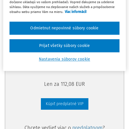
dočasne ukladajú vo vašom prehliadači. Vopred ďakujeme za udelenie
Odomknite si prístup zakúpením
súhlasu. Dáta využijeme na zlepšovanie našich služieb a prispôsobenie
obsahu webu priamo Vám na mieru.
Viac informácií
predplatného.
Odmietnut nepovinné súbory cookie
Vďaka tomu získate aj:
Kompletný odborný obsah portálu
Prijať všetky súbory cookie
Všetky praktické nástroje: vzory, smart
dokumenty, knižnica
Nastavenia súborov cookie
Videoškolenia
Len za 112,08 EUR
Kúpiť predplatné VIP
Chcete vedieť viac o
predplatnom
?