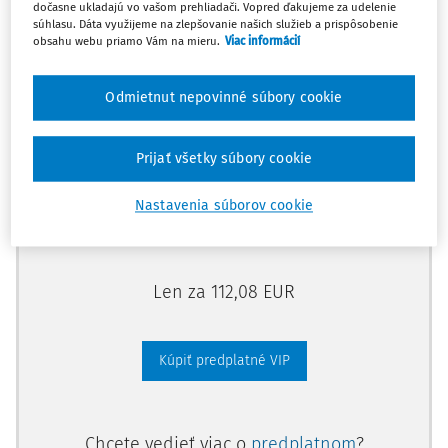
dočasne ukladajú vo vašom prehliadači. Vopred ďakujeme za udelenie
Odomknite si prístup zakúpením
súhlasu. Dáta využijeme na zlepšovanie našich služieb a prispôsobenie
obsahu webu priamo Vám na mieru.
Viac informácií
predplatného.
Odmietnut nepovinné súbory cookie
Vďaka tomu získate aj:
Kompletný odborný obsah portálu
Prijať všetky súbory cookie
Všetky praktické nástroje: vzory, smart
dokumenty, knižnica
Nastavenia súborov cookie
Videoškolenia
Len za 112,08 EUR
Kúpiť predplatné VIP
Chcete vedieť viac o
predplatnom
?