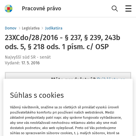
Pracovné právo
Menu
Domov
Legislatíva
Judikatúra
23XCdo/28/2016 - § 237, § 239, 243b
ods. 5, § 218 ods. 1 písm. c/ OSP
Najvyšší súd SR - senát
Vydané
:
17. 5. 2016
Máte predplatné?
Prihláste sa
Súhlas s cookies
Vážený návštevník, snažíme sa zo všetkých síl prinášať vysokú úroveň
používateľského komfortu pri používaní našich webstránok. Medzi
Tento dokument je len pre
základné predpoklady patrí napr. aby správne fungovalo vyhľadávanie,
predplatiteľov VIP.
aby sme vás neobťažovali nevhodnou reklamou alebo aby sme mali
dostatok podnetov, ako web vylepšovať. Preto od Vás potrebujeme
súhlas so spracovaním súborov cookies, t. j. malých súborov, ktoré sa