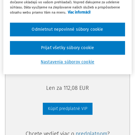
dočasne ukladajú vo vašom prehliadači. Vopred ďakujeme za udelenie
Odomknite si prístup zakúpením
súhlasu. Dáta využijeme na zlepšovanie našich služieb a prispôsobenie
obsahu webu priamo Vám na mieru.
Viac informácií
predplatného.
Odmietnut nepovinné súbory cookie
Vďaka tomu získate aj:
Kompletný odborný obsah portálu
Prijať všetky súbory cookie
Všetky praktické nástroje: vzory, smart
dokumenty, knižnica
Nastavenia súborov cookie
Videoškolenia
Len za 112,08 EUR
Kúpiť predplatné VIP
Chcete vedieť viac o
predplatnom
?