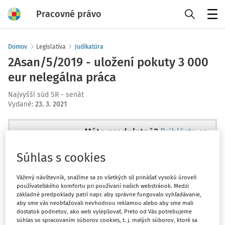
Pracovné právo
Menu
Domov
Legislatíva
Judikatúra
2Asan/5/2019 - uložení pokuty 3 000
eur nelegálna práca
Najvyšší súd SR - senát
Vydané
:
23. 3. 2021
Máte predplatné?
Prihláste sa
Súhlas s cookies
Vážený návštevník, snažíme sa zo všetkých síl prinášať vysokú úroveň
používateľského komfortu pri používaní našich webstránok. Medzi
Tento dokument je len pre
základné predpoklady patrí napr. aby správne fungovalo vyhľadávanie,
predplatiteľov VIP.
aby sme vás neobťažovali nevhodnou reklamou alebo aby sme mali
dostatok podnetov, ako web vylepšovať. Preto od Vás potrebujeme
súhlas so spracovaním súborov cookies, t. j. malých súborov, ktoré sa